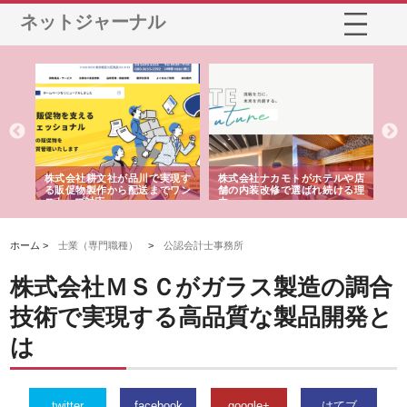
ネットジャーナル
ノー
株式会社耕文社が品川で実現す
株式会社ナカモトがホテルや店
株
の専
る販促物製作から配送までワン
舗の内装改修で選ばれ続ける理
れ
ストップ対応
由
強
ホーム >
士業（専門職種）
>
公認会計士事務所
株式会社ＭＳＣがガラス製造の調合
技術で実現する高品質な製品開発と
は
twitter
facebook
google+
はてブ