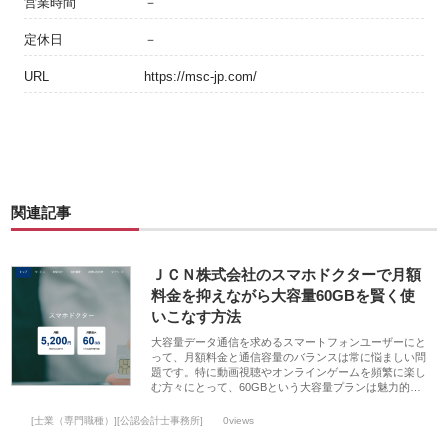
営業時間
－
定休日
－
URL
https://msc-jp.com/
関連記事
ＪＣＮ株式会社のスマホドクターで月額
料金を抑えながら大容量60GBを賢く使
いこなす方法
大容量データ通信を求めるスマートフォンユーザーにと
って、月額料金と通信容量のバランスは常に悩ましい問
題です。特に動画視聴やオンラインゲームを頻繁に楽し
む方々にとって、60GBという大容量プランは魅力的…
[士業（専門職種）][公認会計士事務所]
0views