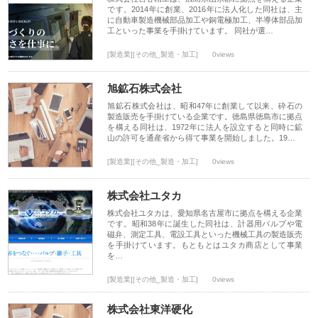
です。2014年に創業、2016年に法人化した同社は、主
に自動車製造機械部品加工や銅電極加工、半導体部品加
工といった事業を手掛けています。 同社が選…
[製造業][その他_製造・加工]
0views
旭鉱石株式会社
旭鉱石株式会社は、昭和47年に創業して以来、砕石の
製造販売を手掛けている企業です。徳島県徳島市に拠点
を構える同社は、1972年に法人を設立すると同時に鉱
山の許可を通産省から得て事業を開始しました。19…
[製造業][その他_製造・加工]
0views
株式会社ユタカ
株式会社ユタカは、愛知県名古屋市に拠点を構える企業
です。昭和38年に誕生した同社は、計器用バルブや電
磁弁、測定工具、電設工具といった機械工具の製造販売
を手掛けています。もともとはユタカ商店として事業
を…
[製造業][その他_製造・加工]
0views
株式会社東洋硬化