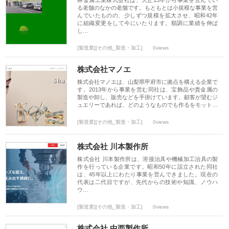
林金属工業株式会社は、大正13年から事業を営んでい
る老舗のなかの老舗です。もともとは小規模な事業を営
んでいたものの、少しずつ規模を拡大させ、昭和42年
に組織変更をして今にいたります。順調に業績を伸ば
し…
[製造業][その他_製造・加工]
0views
株式会社マノエ
株式会社マノエは、山梨県甲府市に拠点を構える企業で
す。2013年から事業を営む同社は、宝飾品や貴金属の
製造や卸し、販売などを手掛けています。顧客が望むジ
ュエリーであれば、どのようなものでも作るをモット…
[製造業][その他_製造・加工]
0views
株式会社 川本製作所
株式会社 川本製作所は、溶接治具や機械加工治具の製
作を行っている企業です。昭和50年に設立された同社
は、45年以上にわたり事業を営んできました。現在の
代表は二代目ですが、先代からの技術や知識、ノウハ
ウ…
[製造業][その他_製造・加工]
0views
株式会社 中西製作所