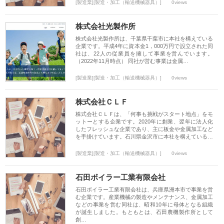
[製造業][製造・加工（輸送機械器具）]
0views
株式会社光製作所
株式会社光製作所は、千葉県千葉市に本社を構えている
企業です。平成4年に資本金1，000万円で設立された同
社は、22人の従業員を擁して事業を営んでいます。
（2022年11月時点） 同社が営む事業は金属…
[製造業][製造・加工（輸送機械器具）]
0views
株式会社ＣＬＦ
株式会社ＣＬＦは、「何事も挑戦がスタート地点」をモ
ットーとする企業です。2020年に創業、翌年に法人化
したフレッシュな企業であり、主に板金や金属加工など
を手掛けています。石川県金沢市に本社を構えている…
[製造業][製造・加工（輸送機械器具）]
0views
石田ボイラー工業有限会社
石田ボイラー工業有限会社は、兵庫県洲本市で事業を営
む企業です。産業機械の製造やメンテナンス、金属加工
などの事業を営む同社は、昭和10年に母体となる組織
が誕生しました。もともとは、石田農機製作所として
創…