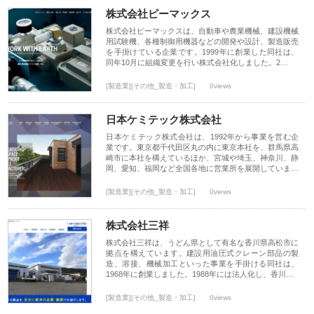
株式会社ピーマックス
株式会社ピーマックスは、自動車や農業機械、建設機械
用試験機、各種制御用機器などの開発や設計、製造販売
を手掛けている企業です。1999年に創業した同社は、
同年10月に組織変更を行い株式会社化しました。2…
[製造業][その他_製造・加工]
0views
日本ケミテック株式会社
日本ケミテック株式会社は、1992年から事業を営む企
業です。東京都千代田区丸の内に東京本社を、群馬県高
崎市に本社を構えているほか、宮城や埼玉、神奈川、静
岡、愛知、福岡など全国各地に営業所を展開していま…
[製造業][その他_製造・加工]
0views
株式会社三祥
株式会社三祥は、うどん県として有名な香川県高松市に
拠点を構えています。建設用油圧式クレーン部品の製
造、溶接、機械加工といった事業を手掛ける同社は、
1968年に創業しました。1988年には法人化し、香川…
[製造業][その他_製造・加工]
0views