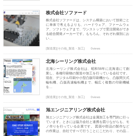
株式会社ソファード
株式会社ソファードは、システム構築において技術ごと
に単体で考えるよりも、ハードウェア、ファームウェ
ア、ソフトウェアまで、ワンストップで受注開発ができ
る総合開発メーカーです。もちろん、それぞれ個別にお
い…
[製造業][その他_製造・加工]
0views
北海シーリング株式会社
北海シーリング株式会社は、昭和56年に北海道にて創
業し、各種印刷物の製造や加工を行っている会社です。
現在、デジタル印刷や小型凸版印刷機から、凸版間欠式
輪転機、凸版高速輪転機まで、幅広く複数の印刷機械
を…
[製造業][その他_製造・加工]
0views
旭エンジニアリング株式会社
旭エンジニアリング株式会社は金属加工を専門的に行っ
ています。ときには協力会社と連携を図りながらも、モ
ノ作りを行っている企業です。 図面や部品の製作など
の作業は、自社ですべて行うことにこだわり、その品…