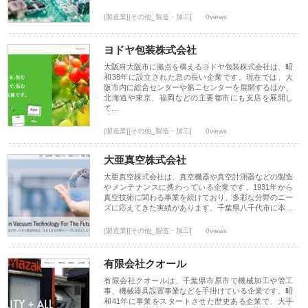
[製造業][その他_製造・加工]
0views
ヨドヤ包装株式会社
大阪府大阪市に拠点を構えるヨドヤ包装株式会社は、昭
和38年に設立された息の長い企業です。現在では、大
阪市内に総合センターや第二センターを展開するほか、
北海道や東京、福岡などの主要都市にも支店を展開し
て…
[製造業][その他_製造・加工]
0views
大亜真空株式会社
大亜真空株式会社は、真空機器や真空計測器などの製造
やメンテナンスに携わっている企業です。1931年から
真空技術に関わる事業を続けており、多彩な分野のニー
ズに応えてきた実績があります。千葉県八千代市に本…
[製造業][その他_製造・加工]
0views
有限会社クオール
有限会社クオールは、千葉県市原市で機械加工や管工
事、機械器具設置事業などを手掛けている企業です。昭
和41年に事業をスタートさせた歴史ある企業で、大手