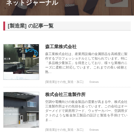
ネットジャーナル
[製造業] の記事一覧
森工業株式会社
森工業株式会社は、産業用設備の金属部品を高精度に製
作するプロフェッショナルとして知られています。特に
「多品種少量加工」を得意としており、様々な業種のニ
ーズに柔軟に対応しています。これまでの長い経験と
熟…
[製造業][その他_製造・加工]
0views
株式会社三進製作所
空調や電機向けの板金製品の需要が高まる中、株式会社
三進製作所はその先頭を走っています。この会社はオー
ダーメイドで厨房用フード、ウェザーカバー、空調用ダ
クトのような板金加工製品の設計と製造を手掛けてい
ま…
[製造業][その他_製造・加工]
0views