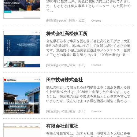
1966年に創業以来、実直に技術の向上に努めてきまし
た。もともとは個人事業主としてスタートした同社で
す…
[製造業][その他_製造・加工]
0views
株式会社高松鉄工所
宮城県石巻市で事業を営む株式会社高松鉄工所は、大正
8年の創業以来、地域に根ざして貢献し続けてきた企業
です。漁船向け油圧漁労装置設計やメンテナンス、金属
加工などの事業に取り組んでおり、100年の歴史に裏…
[製造業][その他_製造・加工]
0views
田中技研株式会社
製紙の街として知られる静岡県富士市に拠点を構える田
中技研株式会社は、1986年に創業した企業です。もと
もとは、包装機の設計や製造を主軸とした事業を営んで
いましたが、現在ではより多様な機器の製造に携わる…
[製造業][その他_製造・加工]
0views
有限会社創電社
有限会社創電社は、顧客と社員、地域社会を大切にをモ