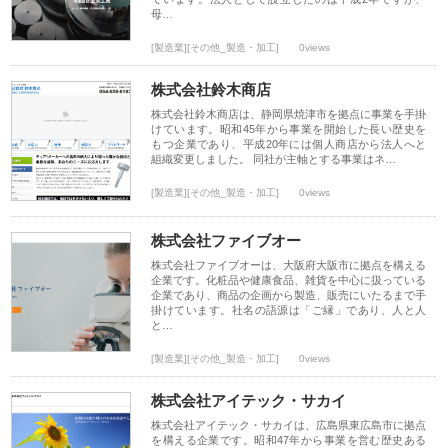
母…
[製造業][その他_製造・加工]
0views
株式会社鈴木商店
株式会社鈴木商店は、静岡県焼津市を拠点に事業を手掛
けています。昭和45年から事業を開始した長い歴史を
もつ企業であり、平成20年には個人商店から法人へと
組織変更しました。 同社が主軸とする事業はネ…
[製造業][その他_製造・加工]
0views
株式会社ファイブオー
株式会社ファイブオーは、大阪府大阪市に拠点を構える
企業です。化粧品や健康食品、雑貨を中心に扱っている
企業であり、商品の企画から製造、販売にいたるまで手
掛けています。社名の語源は「ご縁」であり、人と人
と…
[製造業][その他_製造・加工]
0views
株式会社アイテック・サカイ
株式会社アイテック・サカイは、広島県東広島市に拠点
を構える企業です。昭和47年から事業を営む歴史ある