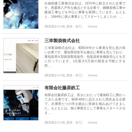
白銀鉄建工業株式会社は、1970年に創立された企業で
す。青森県八戸市を拠点とする企業で、鋼構造物工事や
建築工事などを中心に事業を展開しています。もとも
と、1964年に個人事業としてスタートしましたが、…
[製造業][その他_製造・加工]
0views
三幸製袋株式会社
三幸製袋株式会社は、昭和34年から事業を営む息の長
い企業です。愛知県弥富市を拠点に事業を営んでおり、
重包装用大型紙袋製造販売、包装資材各種販売などを主
に行っています。1日最大5万袋の製造を可能とする
技…
[製造業][その他_製造・加工]
0views
有限会社藤原鉄工
有限会社藤原鉄工は、長きにわたって建築鉄工に携わっ
てきた企業です。昭和48年に設立された歴史ある企業
で、兵庫県たつの市を拠点に実績を積みあげてきまし
た。もともとは、個人事業主として事業をスタートさせ
ま…
[製造業][その他_製造・加工]
0views