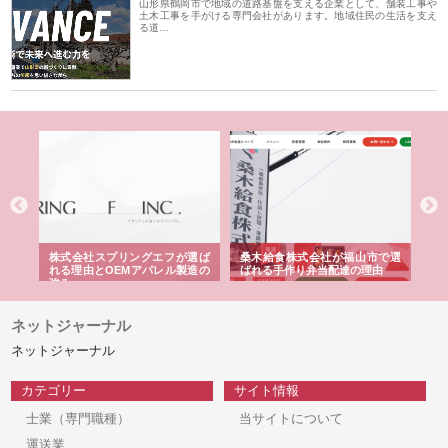
山形県鶴岡市で地域の道路基盤を支える企業として、舗装工事や
土木工事を手がける専門会社があります。地域住民の生活を支え
る道…
や店
株式会社スプリングエフが選ば
桑木給食株式会社が福山市で選
株
る理
れる理由とOEMアパレル製造の
ばれる手作り弁当配達の理由
れ
強み
ネットジャーナル
ネットジャーナル
カテゴリー
サイト情報
士業（専門職種）
当サイトについて
運送業