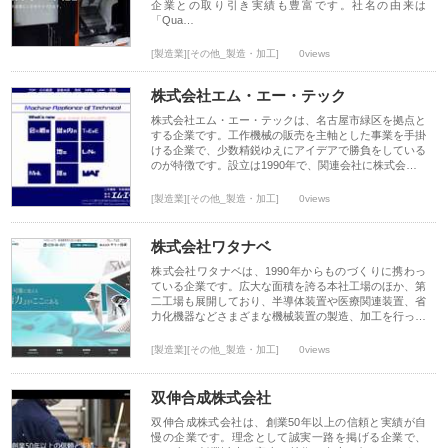
企業との取り引き実績も豊富です。社名の由来は
「Qua…
[製造業][その他_製造・加工]
0views
株式会社エム・エー・テック
株式会社エム・エー・テックは、名古屋市緑区を拠点と
する企業です。工作機械の販売を主軸とした事業を手掛
ける企業で、少数精鋭ゆえにアイデアで勝負をしている
のが特徴です。設立は1990年で、関連会社に株式会…
[製造業][その他_製造・加工]
0views
株式会社ワタナベ
株式会社ワタナベは、1990年からものづくりに携わっ
ている企業です。広大な面積を誇る本社工場のほか、第
二工場も展開しており、半導体装置や医療関連装置、省
力化機器などさまざまな機械装置の製造、加工を行っ…
[製造業][その他_製造・加工]
0views
双伸合成株式会社
双伸合成株式会社は、創業50年以上の信頼と実績が自
慢の企業です。理念として誠実一路を掲げる企業で、