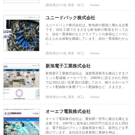
[製造業][その他_製造・加工]
0views
ユニードパック株式会社
ユニードパック株式会社は、軟包材の製造に携わる企業
です。自社工場でさまざまな軟包材の製造を行ってお
り、自社一貫体制のもとクライアントの多様なニーズに
応えられる体制を構築しています。自社一貫体制だから
こ…
[製造業][その他_製造・加工]
0views
新旭電子工業株式会社
新旭電子工業株式会社は、滋賀県高島市を拠点とするプ
リント配線板メーカーです。1980年に設立された同社
では300人近い従業員が活躍しており、銅スルホールプ
リント配線板や多層プリント配線板など、さまざま…
[製造業][その他_製造・加工]
0views
オーエフ電装株式会社
オーエフ電装株式会社は、愛知県一宮市に拠点を構える
企業です。1987年に資本金1,000万円で設立された同社
は、電子部品のプリント基板実装や加工、販売などを手
掛けています。会社設立以来着実に業績を伸ば…