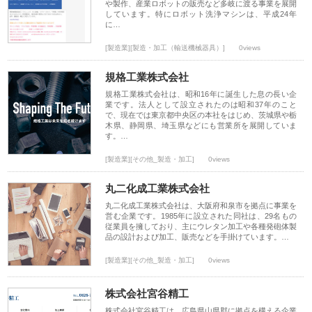
や製作、産業ロボットの販売など多岐に渡る事業を展開
しています。特にロボット洗浄マシンは、平成24年
に…
[製造業][製造・加工（輸送機械器具）]
0views
規格工業株式会社
規格工業株式会社は、昭和16年に誕生した息の長い企
業です。法人として設立されたのは昭和37年のこと
で、現在では東京都中央区の本社をはじめ、茨城県や栃
木県、静岡県、埼玉県などにも営業所を展開していま
す。…
[製造業][その他_製造・加工]
0views
丸二化成工業株式会社
丸二化成工業株式会社は、大阪府和泉市を拠点に事業を
営む企業です。1985年に設立された同社は、29名もの
従業員を擁しており、主にウレタン加工や各種発砲体製
品の設計および加工、販売などを手掛けています。…
[製造業][その他_製造・加工]
0views
株式会社宮谷精工
株式会社宮谷精工は、広島県山県郡に拠点を構える企業