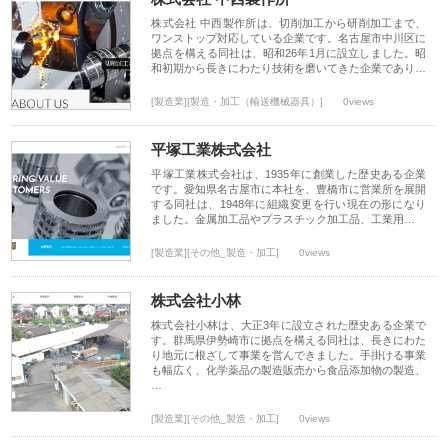
株式会社 中西製作所は、切削加工から研削加工まで、
ワンストップ対応している企業です。名古屋市中川区に
拠点を構える同社は、昭和26年1月に設立しました。昭
和初期から長きにわたり技術を磨いてきた企業であり…
[製造業][製造・加工（輸送機械器具）]
0views
平塚工業株式会社
平塚工業株式会社は、1935年に創業した歴史ある企業
です。愛知県名古屋市に本社を、豊橋市に営業所を展開
する同社は、1948年に組織変更を行い現在の形になり
ました。金属加工品やプラスチック加工品、工業用…
[製造業][その他_製造・加工]
0views
株式会社小林
株式会社小林は、大正3年に設立された歴史ある企業で
す。群馬県伊勢崎市に拠点を構える同社は、長きにわた
り地元に根ざして事業を営んできました。手掛ける事業
も幅広く、化学薬品の製造販売から食品添加物の製造、
…
[製造業][その他_製造・加工]
0views