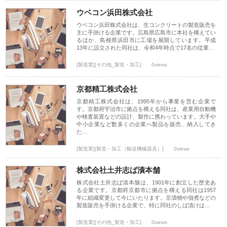
ウベコン浜田株式会社
ウベコン浜田株式会社は、生コンクリートの製造販売を
主に手掛ける企業です。広島県広島市に本社を構えてい
るほか、島根県浜田市に工場を展開しています。平成
13年に設立された同社は、令和4年時点で17名の従業…
[製造業][その他_製造・加工]
0views
京都精工株式会社
京都精工株式会社は、1995年から事業を営む企業で
す。京都府宇治市に拠点を構える同社は、産業用自動機
や検査装置などの設計、製作に携わっています。大手や
中小企業など数多くの企業へ製品を販売、納入してき
た…
[製造業][製造・加工（輸送機械器具）]
0views
株式会社土井志ば漬本舗
株式会社土井志ば漬本舗は、1901年に創立した歴史あ
る企業です。京都府京都市に拠点を構える同社は1957
年に組織変更して今にいたります。京漬物や佃煮などの
製造販売を手掛ける企業で、特に同社のしば漬けは…
[製造業][その他_製造・加工]
0views