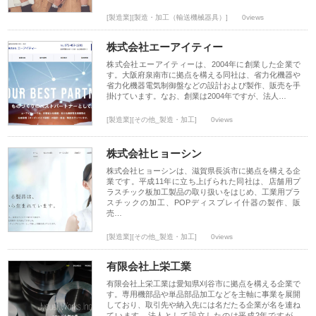
[製造業][製造・加工（輸送機械器具）]
0views
株式会社エーアイティー
株式会社エーアイティーは、2004年に創業した企業で
す。大阪府泉南市に拠点を構える同社は、省力化機器や
省力化機器電気制御盤などの設計および製作、販売を手
掛けています。なお、創業は2004年ですが、法人…
[製造業][その他_製造・加工]
0views
株式会社ヒョーシン
株式会社ヒョーシンは、滋賀県長浜市に拠点を構える企
業です。平成11年に立ち上げられた同社は、店舗用プ
ラスチック板加工製品の取り扱いをはじめ、工業用プラ
スチックの加工、POPディスプレイ什器の製作、販
売…
[製造業][その他_製造・加工]
0views
有限会社上栄工業
有限会社上栄工業は愛知県刈谷市に拠点を構える企業で
す。専用機部品や単品部品加工などを主軸に事業を展開
しており、取引先や納入先には名だたる企業が名を連ね
ています。法人として設立したのは平成2年ですが、