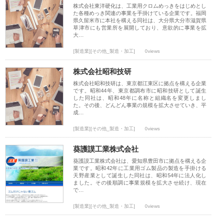
株式会社東洋硬化は、工業用クロムめっきをはじめとし
た各種めっき関連の事業を手掛けている企業です。福岡
県久留米市に本社を構える同社は、大分県大分市滋賀県
草津市にも営業所を展開しており、意欲的に事業を拡
大…
[製造業][その他_製造・加工]
0views
株式会社昭和技研
株式会社昭和技研は、東京都江東区に拠点を構える企業
です。昭和44年、東京都調布市に昭和技研として誕生
した同社は、昭和48年に名称と組織名を変更しまし
た。その後、どんどん事業の規模を拡大させていき、平
成…
[製造業][その他_製造・加工]
0views
葵護謨工業株式会社
葵護謨工業株式会社は、愛知県豊田市に拠点を構える企
業です。昭和42年に工業用ゴム製品の製造を手掛ける
天野産業として誕生した同社は、昭和54年に法人化し
ました。その後順調に事業規模を拡大させ続け、現在
で…
[製造業][その他_製造・加工]
0views