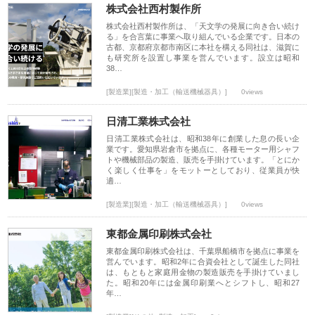
株式会社西村製作所
株式会社西村製作所は、「天文学の発展に向き合い続け
る」を合言葉に事業へ取り組んでいる企業です。日本の
古都、京都府京都市南区に本社を構える同社は、滋賀に
も研究所を設置し事業を営んでいます。設立は昭和
38…
[製造業][製造・加工（輸送機械器具）]
0views
日清工業株式会社
日清工業株式会社は、昭和38年に創業した息の長い企
業です。愛知県岩倉市を拠点に、各種モーター用シャフ
トや機械部品の製造、販売を手掛けています。「とにか
く楽しく仕事を」をモットーとしており、従業員が快
適…
[製造業][製造・加工（輸送機械器具）]
0views
東都金属印刷株式会社
東都金属印刷株式会社は、千葉県船橋市を拠点に事業を
営んでいます。昭和2年に合資会社として誕生した同社
は、もともと家庭用金物の製造販売を手掛けていまし
た。昭和20年には金属印刷業へとシフトし、昭和27
年…