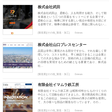
株式会社武田
株式会社武田は、柔軟心、人を利用する能力、そして朝
令暮改という三つの言葉をモットーにする企業です。
柔軟心とは、物事に対する新しい視点や発想を大切にす
る姿勢です。物事の価値は多様で、用途に限られない…
[製造業][その他_製造・加工]
0views
株式会社山口プレスセンター
品質は非常に重視される部分ですから、それを厳しく管
理しつつ、コストを抑え、早く納品できることは企業と
しての大きな強みです。技術の向上と設備の拡充は、そ
の目標を実現するための鍵となる要素であり、株式会
社…
[製造業][その他_製造・加工]
0views
有限会社イマムラ鉄工所
有限会社イマムラ鉄工所 は昭和43年からものづくりの
中心として活動を続けてきました。香川県高松市に所在
するこの会社は、1mmから50mmの厚さの材料を使用し
て、大小様々な部品の製造を行っています。その…
[製造業][その他_製造・加工]
0views