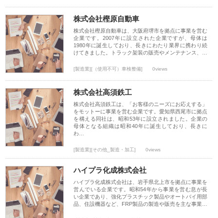
株式会社樫原自動車
株式会社樫原自動車は、大阪府堺市を拠点に事業を営む
企業です。2007年に設立された企業ですが、母体は
1980年に誕生しており、長きにわたり業界に携わり続
けてきました。トラック架装の販売やメンテナンス、…
[製造業][（使用不可）車検整備]
0views
株式会社高須鉄工
株式会社高須鉄工は、「お客様のニーズにお応えする」
をモットーに事業を営む企業です。愛知県西尾市に拠点
を構える同社は、昭和53年に設立されました。企業の
母体となる組織は昭和40年に誕生しており、長きに
わ…
[製造業][その他_製造・加工]
0views
ハイプラ化成株式会社
ハイプラ化成株式会社は、岩手県北上市を拠点に事業を
営んでいる企業です。昭和54年から事業を営む息が長
い企業であり、強化プラスチック製品やオートバイ用部
品、住設機器など、FRP製品の製造や販売を主な事業…