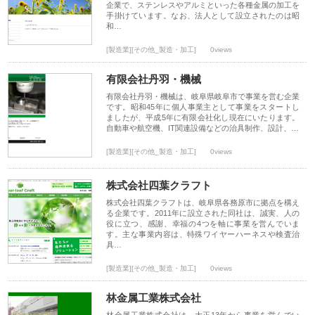
企業で、ステンレスやアルミといった各種金属の加工を
手掛けています。なお、法人として設立されたのは昭
和…
[製造業][その他_製造・加工]
0views
有限会社丹羽・機械
有限会社丹羽・機械は、岐阜県岐阜市で事業を営む企業
です。昭和45年に個人事業主として事業をスタートし
ましたが、平成5年に有限会社化し現在にいたります。
自動車や航空機、IT関連設備などの治具制作、設計、…
[製造業][その他_製造・加工]
0views
株式会社四葉クラフト
株式会社四葉クラフトは、岐阜県各務原市に拠点を構え
る企業です。2011年に設立された同社は、誠実、人の
役に立つ、感謝、幸福の4つを軸に事業を営んでいま
す。主な事業内容は、特殊ワイヤーハーネスや検査治
具…
[製造業][その他_製造・加工]
0views
林金属工業株式会社