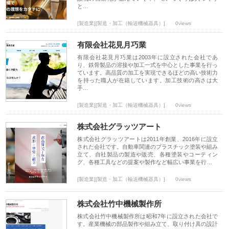
と…
[製造業][製造・加工（輸送機械器具）]
0views
有限会社花見月巧業
有限会社花見月巧業は2003年に設立された会社であ
り、鉄骨製品の溶接や加工一式を中心とした事業を行っ
ています。高品質の加工を実現できるほどの高い技術力
を持った職人が在籍しています。加工技術の高さは大
手…
[製造業][製造・加工（輸送機械器具）]
0views
株式会社グラッツアート
株式会社グラッツアートは2011年創業、2016年に設立
された会社です。自動車関連のプラスチック塗装や組み
立て、自社製品の製造や販売、各種塗装やコーティン
グ、各種工具などの提案や製作など幅広い事業を行…
[製造業][製造・加工（輸送機械器具）]
0views
株式会社竹中機械製作所
株式会社竹中機械製作所は昭和7年に設立された会社で
す。産業機械の部品製作や組み立て、取り付け具の設計