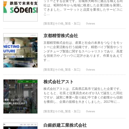
ットーとする企業です。宮城県大崎市に拠点を構える同
社は、昭和55年から地域に根差した企業活動を展開し
てきました。マーケットと品質を重視したサービスに
こ…
[製造業][その他_製造・加工]
0views
京都精管株式会社
京都精管株式会社は、産業と社会の未来をつなぐをモッ
トーに企業活動を行う組織です。精密パイプ製造やシリ
ンダチューブ製造に関するスペシャリストであり、高度
な技術力やノウハウに定評があります。作業をあえて
す…
[製造業][その他_製造・加工]
0views
株式会社アスト
株式会社アストは、広島県広島市で誕生した企業です。
もともと、社長と従業員含めわずか3人で誕生した同社
ですが、誠実に事業へ取り組む中で多くの顧客から信頼
を獲得し、企業の規模を大きくしました。2017年に…
[製造業][その他_製造・加工]
0views
白銀鉄建工業株式会社