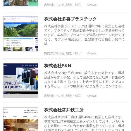
[製造業][その他_製造・加工]
0views
株式会社多喜プラスチック
株式会社多喜プラスチックは昭和39年に設立した会社
です。プラスチック製品製造を中心とした事業を行って
います。基本的にプラスチック製品のデザインだけでは
なく、モデルや製品設計、金型製作など幅広い製作に
対…
[製造業][その他_製造・加工]
0views
株式会社SKN
株式会社SKNは平成19年に設立された会社です。機械
設計から加工手配、そして組み立てなど社内一貫生産の
スタイルを取っています。社内一貫性にすることでコス
トを落とし、ミスや解釈違いなどを防ぐことができる…
[製造業][その他_製造・加工]
0views
株式会社常井鉄工所
株式会社常井鉄工所は昭和45年に創業した会社です。
事業内容は精密機械加工をメインとしており、いろいろ
なお客様のニーズに合わせた事業を行っています。機械
設備の自動化が進んでいく中、モノづくりは人づくり