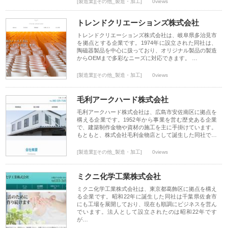
[製造業][その他_製造・加工]
0views
トレンドクリエーションズ株式会社
トレンドクリエーションズ株式会社は、岐阜県多治見市
を拠点とする企業です。1974年に設立された同社は、
陶磁器製品を中心に扱っており、オリジナル製品の製造
からOEMまで多彩なニーズに対応できます。 …
[製造業][その他_製造・加工]
0views
毛利アークハード株式会社
毛利アークハード株式会社は、広島市安佐南区に拠点を
構える企業です。1952年から事業を営む歴史ある企業
で、建築制作金物や資材の施工を主に手掛けています。
もともと、株式会社毛利金物店として誕生した同社で…
[製造業][その他_製造・加工]
0views
ミクニ化学工業株式会社
ミクニ化学工業株式会社は、東京都葛飾区に拠点を構え
る企業です。昭和22年に誕生した同社は千葉県佐倉市
にも工場を展開しており、現在も順調にビジネスを営ん
でいます。法人として設立されたのは昭和22年です
が…