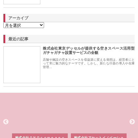
アーカイブ
最近の記事
株式会社東京デッセルが提供する空きスペース活用型
ガチャガチャ設置サービスの全貌
店舗や施設の空きスペースを収益源に変える発想は、経営者にと
って常に魅力的なテーマです。しかし、新たな什器の導入や在庫
管理…
う建
株式会社ＯＮＯｃｏｍｐａｎｙ
株式会社アセットイノベーショ
庭