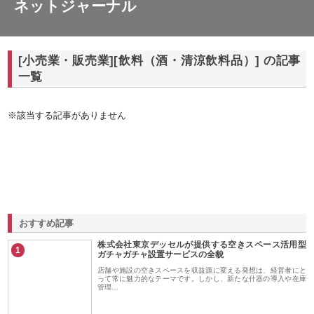
ネットジャーナル
[小売業・販売業][飲料（酒・清涼飲料品）] の記事
一覧
※該当する記事がありません
おすすめ記事
株式会社東京デッセルが提供する空きスペース活用型
1
ガチャガチャ設置サービスの全貌
店舗や施設の空きスペースを収益源に変える発想は、経営者にと
って常に魅力的なテーマです。しかし、新たな什器の導入や在庫
管理…