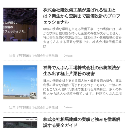
株式会社隆設備工業が選ばれる理由と
は？衛生から空調まで設備設計のプロフ
ェッショナル
建物の快適な環境を支える設備工事。その裏側には、確
かな技術と信頼性を持った企業の存在が欠かせません。
特に衛生設備や空調設備は、日常生活や業務環境の質を
大きく左右する重要な要素です。株式会社隆設備工業
は…
[士業（専門職種）][公認会計士事務所]
0views
神野でんぷん工場株式会社の伝統製法が
生み出す極上片栗粉の秘密
日本の伝統食材を支える職人技と最新技術の融合。鹿児
島県の豊かな自然に育まれたさつまいもから、一滴の水
にもこだわり抜いた製法で生まれる片栗粉は、多くの料
理人から絶大な信頼を得ています。神野でんぷん工場
株…
[士業（専門職種）][公認会計士事務所]
0views
株式会社相馬建鐵の実績と強みを徹底解
説する完全ガイド