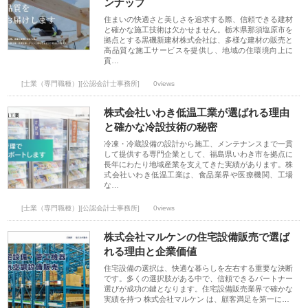
ンナップ
住まいの快適さと美しさを追求する際、信頼できる建材
と確かな施工技術は欠かせません。栃木県那須塩原市を
拠点とする黒磯新建材株式会社は、多様な建材の販売と
高品質な施工サービスを提供し、地域の住環境向上に
貢…
[士業（専門職種）][公認会計士事務所]
0views
株式会社いわき低温工業が選ばれる理由
と確かな冷設技術の秘密
冷凍・冷蔵設備の設計から施工、メンテナンスまで一貫
して提供する専門企業として、福島県いわき市を拠点に
長年にわたり地域産業を支えてきた実績があります。株
式会社いわき低温工業は、食品業界や医療機関、工場
な…
[士業（専門職種）][公認会計士事務所]
0views
株式会社マルケンの住宅設備販売で選ば
れる理由と企業価値
住宅設備の選択は、快適な暮らしを左右する重要な決断
です。多くの選択肢がある中で、信頼できるパートナー
選びが成功の鍵となります。住宅設備販売業界で確かな
実績を持つ 株式会社マルケン は、顧客満足を第一に…