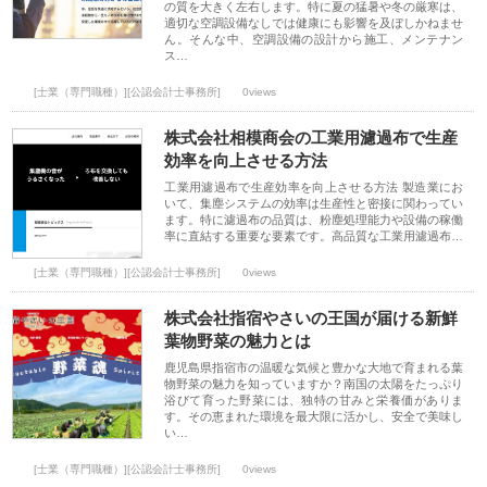
の質を大きく左右します。特に夏の猛暑や冬の厳寒は、
適切な空調設備なしでは健康にも影響を及ぼしかねませ
ん。そんな中、空調設備の設計から施工、メンテナン
ス…
[士業（専門職種）][公認会計士事務所]
0views
株式会社相模商会の工業用濾過布で生産
効率を向上させる方法
工業用濾過布で生産効率を向上させる方法 製造業にお
いて、集塵システムの効率は生産性と密接に関わってい
ます。特に濾過布の品質は、粉塵処理能力や設備の稼働
率に直結する重要な要素です。高品質な工業用濾過布…
[士業（専門職種）][公認会計士事務所]
0views
株式会社指宿やさいの王国が届ける新鮮
葉物野菜の魅力とは
鹿児島県指宿市の温暖な気候と豊かな大地で育まれる葉
物野菜の魅力を知っていますか？南国の太陽をたっぷり
浴びて育った野菜には、独特の甘みと栄養価がありま
す。その恵まれた環境を最大限に活かし、安全で美味し
い…
[士業（専門職種）][公認会計士事務所]
0views