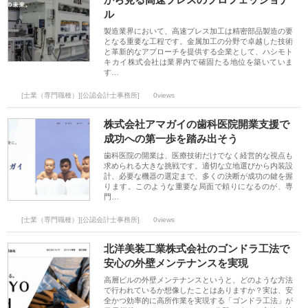
ル
製造業界において、高速プレス加工は精密部品製造の要
となる重要な工程です。金属加工の分野で卓越した技術
と革新的なアプローチを提供する企業として、ハシモト
キカイ株式会社は業界内で確固たる地位を築いていま
す…
[士業（専門職種）][公認会計士事務所]
0views
株式会社アマガイの歯科医院開業支援で
成功への第一歩を踏み出そう
歯科医院の開業は、医療技術だけでなく経営的な視点も
求められる大きな挑戦です。適切な立地選びから内装設
計、必要な機器の選定まで、多くの決断が成功の鍵を握
ります。このような重要な局面で頼りになるのが、専
門…
[士業（専門職種）][公認会計士事務所]
0views
北洋美装工業株式会社のゴンドラ工法で
安心の外壁メンテナンスを実現
高層ビルの外壁メンテナンスというと、どのような方法
で行われているか想像したことはありますか？実は、安
全かつ効率的に高所作業を実現する「ゴンドラ工法」が