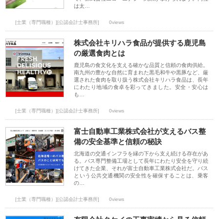
は太…
[士業（専門職種）][公認会計士事務所]
0views
株式会社キリハラ食品が提供する鹿児島
の厳選食肉とは
鹿児島の食文化を支える確かな品質と信頼の食肉供給。
南九州の豊かな自然に育まれた黒毛和牛や黒豚など、厳
選された食肉を取り扱う株式会社キリハラ食品は、長年
にわたり地域の食卓を彩ってきました。安全・安心は
も…
[士業（専門職種）][公認会計士事務所]
0views
富士自動車工業株式会社が支えるバス整
備の安全基準と信頼の秘訣
北海道の交通インフラを縁の下から支え続ける存在があ
る。バス専門整備工場として長年にわたり安全を守り続
けてきた企業、それが富士自動車工業株式会社だ。バス
という公共交通機関の安全性を確保することは、乗客
の…
[士業（専門職種）][公認会計士事務所]
0views