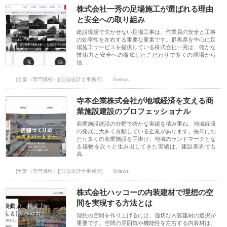
株式会社一秀の足場施工が選ばれる理由
と安全への取り組み
建設現場で欠かせない足場工事は、作業員の安全と工事
の効率性を左右する重要な要素です。群馬県を中心に足
場施工サービスを提供している株式会社一秀は、確かな
技術力と安全への徹底したこだわりで多くの現場から
信…
[士業（専門職種）][公認会計士事務所]
0views
寺本企業株式会社が地域経済を支える商
業施設建設のプロフェッショナル
商業施設建設の分野で確かな実績を積み重ね、地域経済
の発展に大きく貢献している企業があります。長年にわ
たり多くの商業施設を手掛け、地域のランドマークとな
る建物を次々と生み出してきた実績は、建設業界でも
高…
[士業（専門職種）][公認会計士事務所]
0views
株式会社ハッコーの内装建材で理想の空
間を実現する方法とは
理想の空間を作り上げるには、適切な内装建材の選択が
重要です。空間の雰囲気や機能性を左右する内装材は、