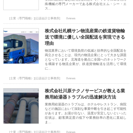
殊機械の専門メーカーである株式会社エム・シー・エ
ス…
[士業（専門職種）][公認会計士事務所]
0views
株式会社札幌サン物流産業の鉄道貨物輸
送で環境に優しい全国配送を実現できる
理由
物流業界において環境負荷の低減と効率的な全国配送を
両立させることは、現代の物流企業にとって大きな課題
となっています。北海道を拠点に全国へのネットワーク
を構築する物流企業が、鉄道貨物輸送を活用して環境
に…
[士業（専門職種）][公認会計士事務所]
0views
株式会社川原テクノサービスが教える業
務用給湯器トラブルの迅速解決方法
業務用給湯器のトラブルは、ホテルやレストラン、病院
などの施設において深刻な事業中断を引き起こす可能性
があります。お湯が出ない、温度が安定しないといった
症状は、顧客満足度の低下や業務効率の悪化に直結し
ま…
[士業（専門職種）][公認会計士事務所]
0views