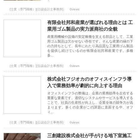
[士業（専門職種）][公認会計士事務所]
0views
有限会社邦和産業が選ばれる理由とは 工
業用ゴム製品の実力派商社の全貌
産業用機械や設備の安定稼働を支える部品として、工業
用ゴム製品は欠かせない存在です。そんな産業の縁の下
の力持ちとして、長年にわたり高品質な工業用ゴム製品
を提供し続けているのが有限会社邦和産業です。多種
多…
[士業（専門職種）][公認会計士事務所]
0views
株式会社フジオカのオフィスインフラ導
入で業務効率が劇的に向上する理由
オフィスインフラの整備は、企業の業務効率を左右する
重要な要素です。適切なシステムやサービスを導入する
ことで、社員の生産性が向上し、企業全体の競争力が高
まります。多くの企業がこの課題に直面する中、オフ
ィ…
[士業（専門職種）][公認会計士事務所]
0views
三創建設株式会社が手がける地下室施工