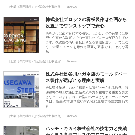
[士業（専門職種）][公認会計士事務所]
0views
株式会社プロッツの看板製作は企画から
設置までワンストップで安心
街を歩けば必ず目にする看板。しかし、その背後には緻
密な企画から設置までの一貫したプロセスが存在してい
ます。視認性の高い看板は単なる情報伝達ツールではな
く、企業イメージを形作る重要な要素です。そんな看
板…
[士業（専門職種）][公認会計士事務所]
0views
株式会社長谷川ハガネ店のモールドベー
ス製作が選ばれる理由と実績
金型製造業界において精度と品質が求められる現代、特
殊鋼材の加工技術は製品の競争力を左右する重要な要素
となっています。特に金型のベースとなるモールドベー
スは、製品の寸法精度や耐久性に直結する重要部品で
す…
[士業（専門職種）][公認会計士事務所]
0views
ハシモトキカイ株式会社の技術力と実績
から見る高速プレスのプロフェッショナ