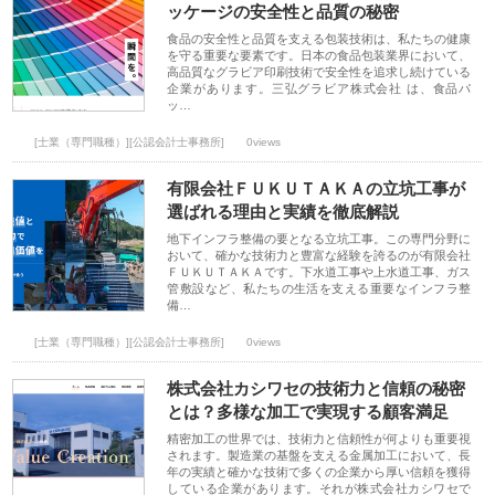
ッケージの安全性と品質の秘密
食品の安全性と品質を支える包装技術は、私たちの健康
を守る重要な要素です。日本の食品包装業界において、
高品質なグラビア印刷技術で安全性を追求し続けている
企業があります。三弘グラビア株式会社 は、食品パ
ッ…
[士業（専門職種）][公認会計士事務所]
0views
有限会社ＦＵＫＵＴＡＫＡの立坑工事が
選ばれる理由と実績を徹底解説
地下インフラ整備の要となる立坑工事。この専門分野に
おいて、確かな技術力と豊富な経験を誇るのが有限会社
ＦＵＫＵＴＡＫＡです。下水道工事や上水道工事、ガス
管敷設など、私たちの生活を支える重要なインフラ整
備…
[士業（専門職種）][公認会計士事務所]
0views
株式会社カシワセの技術力と信頼の秘密
とは？多様な加工で実現する顧客満足
精密加工の世界では、技術力と信頼性が何よりも重要視
されます。製造業の基盤を支える金属加工において、長
年の実績と確かな技術で多くの企業から厚い信頼を獲得
している企業があります。それが株式会社カシワセで