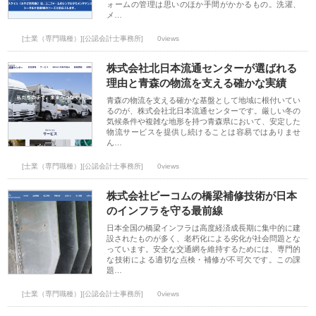
ォームの管理は思いのほか手間がかかるもの。洗濯、
メ…
[士業（専門職種）][公認会計士事務所]
0views
株式会社北日本流通センターが選ばれる
理由と青森の物流を支える確かな実績
青森の物流を支える確かな基盤として地域に根付いてい
るのが、株式会社北日本流通センターです。厳しい冬の
気候条件や複雑な地形を持つ青森県において、安定した
物流サービスを提供し続けることは容易ではありませ
ん…
[士業（専門職種）][公認会計士事務所]
0views
株式会社ビーコムの橋梁補修技術が日本
のインフラを守る最前線
日本全国の橋梁インフラは高度経済成長期に集中的に建
設されたものが多く、老朽化による劣化が社会問題とな
っています。安全な交通網を維持するためには、専門的
な技術による適切な点検・補修が不可欠です。この課
題…
[士業（専門職種）][公認会計士事務所]
0views