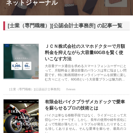
ネットジャーナル
[士業（専門職種）][公認会計士事務所] の記事一覧
ＪＣＮ株式会社のスマホドクターで月額
料金を抑えながら大容量60GBを賢く使
いこなす方法
大容量データ通信を求めるスマートフォンユーザーにと
って、月額料金と通信容量のバランスは常に悩ましい問
題です。特に動画視聴やオンラインゲームを頻繁に楽し
む方々にとって、60GBという大容量プランは魅力的…
[士業（専門職種）][公認会計士事務所]
0views
有限会社バイクプラザメカドックで愛車
を蘇らせるプロの技術とは
バイクは単なる移動手段ではなく、ライダーにとって大
切なパートナーです。しかし、長年の使用や経年劣化に
よって性能が落ちたり、トラブルが発生したりすること
も珍しくありません。そんな愛車を蘇らせ、最高のコ