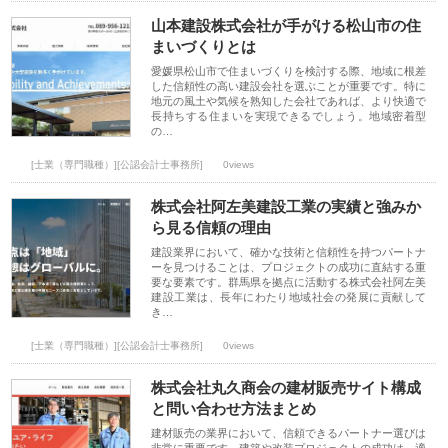
山本建設株式会社が手がける松山市の住
まいづくりとは
愛媛県松山市で住まいづくりを検討する際、地域に根差
した信頼性の高い建設会社を選ぶことが重要です。特に
地元の風土や気候を熟知した会社であれば、より快適で
長持ちする住まいを実現できるでしょう。地域密着型
の…
[士業（専門職種）][公認会計士事務所]
0views
株式会社阿左美建設工業の実績と強みか
ら見る信頼の理由
建設業界において、確かな技術と信頼性を持つパートナ
ーを見つけることは、プロジェクトの成功に直結する重
要な要素です。群馬県を拠点に活動する株式会社阿左美
建設工業は、長年にわたり地域社会の発展に貢献して
き…
[士業（専門職種）][公認会計士事務所]
0views
株式会社丸久商会の建材販売サイト構成
と問い合わせ方法まとめ
建材販売の業界において、信頼できるパートナー選びは