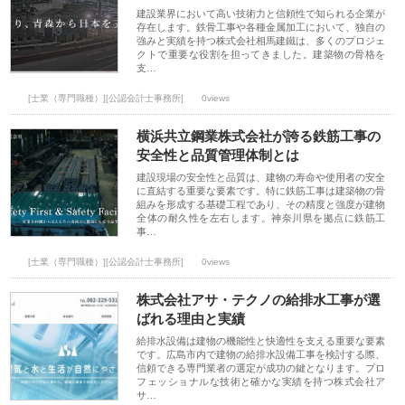
建設業界において高い技術力と信頼性で知られる企業が
存在します。鉄骨工事や各種金属加工において、独自の
強みと実績を持つ株式会社相馬建鐵は、多くのプロジェ
クトで重要な役割を担ってきました。建築物の骨格を
支…
[士業（専門職種）][公認会計士事務所]
0views
横浜共立鋼業株式会社が誇る鉄筋工事の
安全性と品質管理体制とは
建設現場の安全性と品質は、建物の寿命や使用者の安全
に直結する重要な要素です。特に鉄筋工事は建築物の骨
組みを形成する基礎工程であり、その精度と強度が建物
全体の耐久性を左右します。神奈川県を拠点に鉄筋工
事…
[士業（専門職種）][公認会計士事務所]
0views
株式会社アサ・テクノの給排水工事が選
ばれる理由と実績
給排水設備は建物の機能性と快適性を支える重要な要素
です。広島市内で建物の給排水設備工事を検討する際、
信頼できる専門業者の選定が成功の鍵となります。プロ
フェッショナルな技術と確かな実績を持つ株式会社ア
サ…