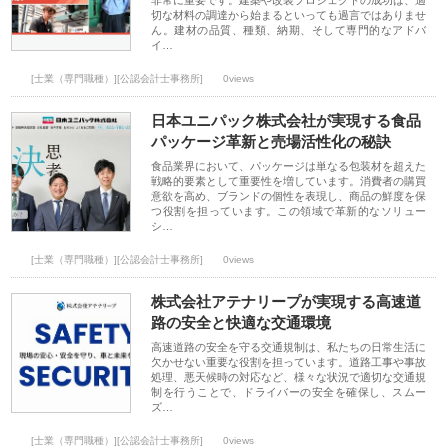
非常に重要です。建築や改装プロジェクトの成功は、適
切な材料の調達から始まるといっても過言ではありませ
ん。建材の品質、種類、納期、そして専門的なアドバ
イ…
[士業（専門職種）][公認会計士事務所]
0views
日本ユニパック株式会社が実現する食品
パッケージ革新と売場活性化の秘訣
食品業界において、パッケージは単なる包装材を超えた
戦略的要素として重要性を増しています。消費者の購買
意欲を高め、ブランドの個性を表現し、商品の鮮度を保
つ役割を担っています。この領域で革新的なソリュー
シ…
[士業（専門職種）][公認会計士事務所]
0views
株式会社アテナリープが実現する高速道
路の安全と快適な交通環境
高速道路の安全を守る交通規制は、私たちの日常生活に
欠かせない重要な役割を担っています。道路工事や事故
処理、悪天候時の対応など、様々な状況で適切な交通規
制を行うことで、ドライバーの安全を確保し、スムー
ズ…
[士業（専門職種）][公認会計士事務所]
0views