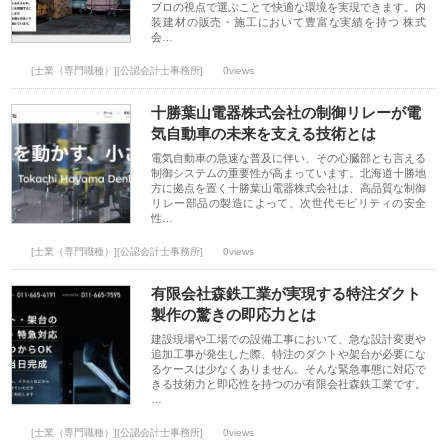
プロの視点で選ぶことで快適な環境を実現できます。内
装建材の販売・施工において豊富な実績を持つ 株式
会…
[士業（専門職種）][公認会計士事務所]
0views
十勝葉山電器株式会社の制御リレーが電
気自動車の未来を支える技術とは
電気自動車の急速な普及に伴い、その心臓部とも言える
制御システムの重要性が高まっています。北海道十勝地
方に拠点を置く十勝葉山電器株式会社は、高品質な制御
リレー部品の製造によって、次世代モビリティの安全
性…
[士業（専門職種）][公認会計士事務所]
0views
有限会社森鉄工業が実現する特注ダクト
製作の驚きの即応力とは
建設現場や工場での設備工事において、急な設計変更や
追加工事が発生した際、特注のダクトや架台が必要にな
るケースは少なくありません。そんな緊急事態に対応で
きる技術力と即応性を持つのが有限会社森鉄工業です。
…
[士業（専門職種）][公認会計士事務所]
0views