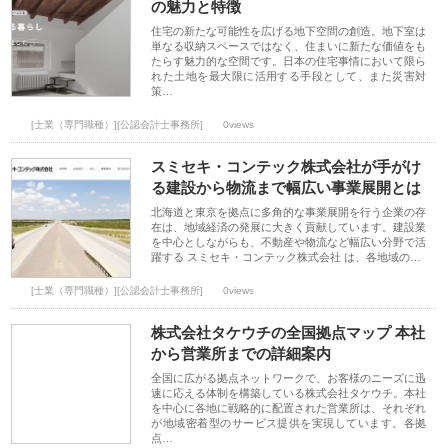
の魅力と特徴
住宅の新たな可能性を広げる地下空間の創造。地下室は
単なる収納スペースではなく、住まいに新たな価値をも
たらす魅力的な空間です。日本の住宅事情において限ら
れた土地を最大限に活用する手段として、また災害対
策…
[士業（専門職種）][公認会計士事務所]
0views
スミセキ・コンテック株式会社が手がけ
る建設から物流まで幅広い事業展開とは
北海道と東京を拠点に多角的な事業展開を行う企業の存
在は、地域経済の発展に大きく貢献しています。建設業
を中心としながらも、不動産や物流など幅広い分野で活
躍する スミセキ・コンテック株式会社 は、各地域の…
[士業（専門職種）][公認会計士事務所]
0views
株式会社タケウチの全国拠点マップ 本社
から営業所までの詳細案内
全国に広がる拠点ネットワークで、お客様のニーズに迅
速に応える体制を構築している株式会社タケウチ。本社
を中心に各地に戦略的に配置された営業所は、それぞれ
が地域密着型のサービス提供を実現しています。各拠
点…