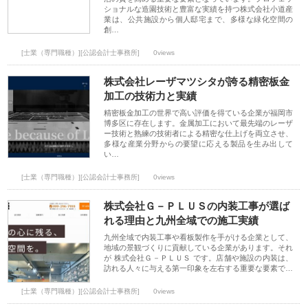
ショナルな造園技術と豊富な実績を持つ株式会社小道産
業は、公共施設から個人邸宅まで、多様な緑化空間の
創…
[士業（専門職種）][公認会計士事務所]
0views
株式会社レーザマツシタが誇る精密板金
加工の技術力と実績
精密板金加工の世界で高い評価を得ている企業が福岡市
博多区に存在します。金属加工において最先端のレーザ
ー技術と熟練の技術者による精密な仕上げを両立させ、
多様な産業分野からの要望に応える製品を生み出して
い…
[士業（専門職種）][公認会計士事務所]
0views
株式会社Ｇ－ＰＬＵＳの内装工事が選ば
れる理由と九州全域での施工実績
九州全域で内装工事や看板製作を手がける企業として、
地域の景観づくりに貢献している企業があります。それ
が 株式会社Ｇ－ＰＬＵＳ です。店舗や施設の内装は、
訪れる人々に与える第一印象を左右する重要な要素で…
[士業（専門職種）][公認会計士事務所]
0views