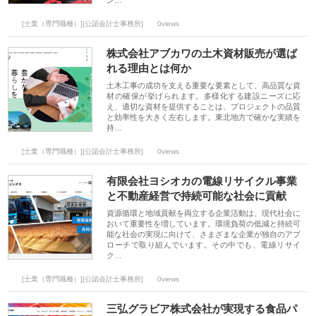
ン…
[士業（専門職種）][公認会計士事務所]
0views
株式会社アブカワの土木資材販売が選ば
れる理由とは何か
土木工事の成功を支える重要な要素として、高品質な資
材の確保が挙げられます。多様化する建設ニーズに応
え、適切な資材を提供することは、プロジェクトの品質
と効率性を大きく左右します。東北地方で確かな実績を
持…
[士業（専門職種）][公認会計士事務所]
0views
有限会社ヨシオカの電線リサイクル事業
と不動産経営で持続可能な社会に貢献
資源循環と地域貢献を両立する企業活動は、現代社会に
おいて重要性を増しています。環境負荷の低減と持続可
能な社会の実現に向けて、さまざまな企業が独自のアプ
ローチで取り組んでいます。その中でも、電線リサイ
ク…
[士業（専門職種）][公認会計士事務所]
0views
三弘グラビア株式会社が実現する食品パ