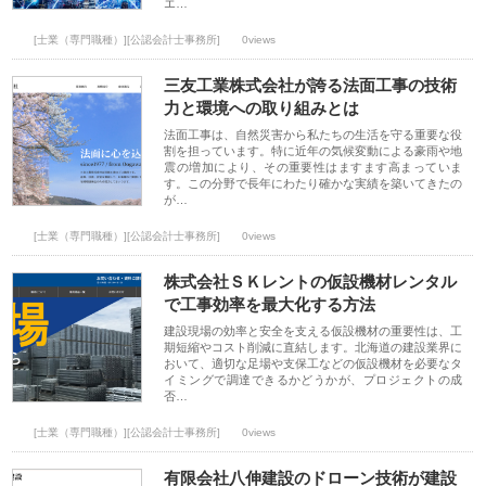
エ…
[士業（専門職種）][公認会計士事務所]
0views
三友工業株式会社が誇る法面工事の技術
力と環境への取り組みとは
法面工事は、自然災害から私たちの生活を守る重要な役
割を担っています。特に近年の気候変動による豪雨や地
震の増加により、その重要性はますます高まっていま
す。この分野で長年にわたり確かな実績を築いてきたの
が…
[士業（専門職種）][公認会計士事務所]
0views
株式会社ＳＫレントの仮設機材レンタル
で工事効率を最大化する方法
建設現場の効率と安全を支える仮設機材の重要性は、工
期短縮やコスト削減に直結します。北海道の建設業界に
おいて、適切な足場や支保工などの仮設機材を必要なタ
イミングで調達できるかどうかが、プロジェクトの成
否…
[士業（専門職種）][公認会計士事務所]
0views
有限会社八伸建設のドローン技術が建設