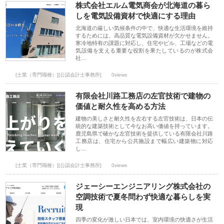
株式会社エルム電気商会が北海道の暮ら
しを電気設備資材で快適にする理由
北海道の厳しい気候条件の中で、快適な生活環境を維持
するためには、高品質な電気設備資材が欠かせません。
寒冷地特有の課題に対応し、住宅やビル、工場などの電
気設備を支える重要な役割を果たしているのが株式会
社…
[士業（専門職種）][公認会計士事務所]
0views
有限会社川路工務店の左官技術で建物の
価値と耐久性を高める方法
建物の美しさと耐久性を左右する左官技術は、日本の伝
統的な建築技術として今なお高い価値を持っています。
鹿児島県で確かな左官技術を提供している有限会社川路
工務店は、住宅から公共施設まで幅広い建築物に対応
し…
[士業（専門職種）][公認会計士事務所]
0views
ジェーシーエンジニアリング株式会社の
空調技術で夏冬問わず快適な暮らしを実
現
四季の変化が激しい日本では、室内環境の快適さが生活