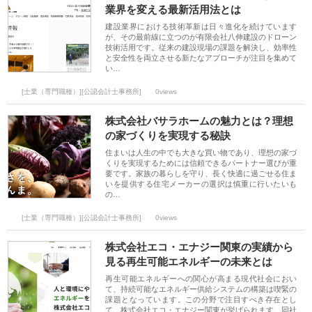
業界を変える最新活用法とは
建設業界における技術革新は日々進化を続けています
が、その最前線に立つのが有限会社八伸建設のドローン
技術活用です。従来の建設現場の課題を解決し、効率性
と安全性を両立させる新たなアプローチが注目を集めて
い…
[士業（専門職種）][公認会計士事務所]
0views
株式会社バサラホームの魅力とは？理想
の家づくりを実現する秘訣
住まいは人生の中でも大きな買い物であり、理想の家づ
くりを実現するためには信頼できるパートナー選びが重
要です。家族の暮らしを守り、長く快適に過ごせる住ま
いを提供する住宅メーカーの選択は慎重に行いたいも
の…
[士業（専門職種）][公認会計士事務所]
0views
株式会社エコ・エナジー関東の実績から
見る再生可能エネルギーの未来とは
再生可能エネルギーへの関心が高まる現代社会におい
て、持続可能なエネルギー供給システムの構築は喫緊の
課題となっています。この分野で注目すべき存在とし
て、株式会社エコ・エナジー関東が挙げられます。同社