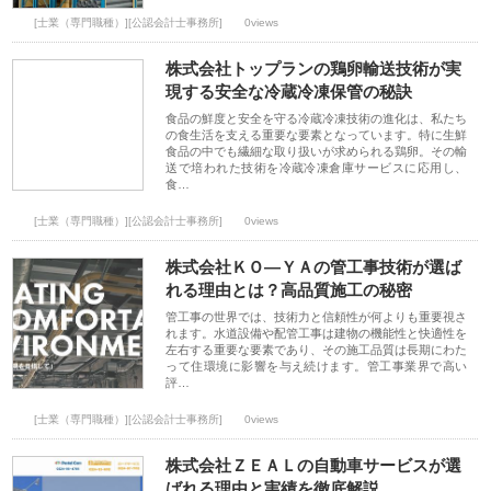
[士業（専門職種）][公認会計士事務所]
0views
株式会社トップランの鶏卵輸送技術が実
現する安全な冷蔵冷凍保管の秘訣
食品の鮮度と安全を守る冷蔵冷凍技術の進化は、私たち
の食生活を支える重要な要素となっています。特に生鮮
食品の中でも繊細な取り扱いが求められる鶏卵。その輸
送で培われた技術を冷蔵冷凍倉庫サービスに応用し、
食…
[士業（専門職種）][公認会計士事務所]
0views
株式会社ＫＯ―ＹＡの管工事技術が選ば
れる理由とは？高品質施工の秘密
管工事の世界では、技術力と信頼性が何よりも重要視さ
れます。水道設備や配管工事は建物の機能性と快適性を
左右する重要な要素であり、その施工品質は長期にわた
って住環境に影響を与え続けます。管工事業界で高い
評…
[士業（専門職種）][公認会計士事務所]
0views
株式会社ＺＥＡＬの自動車サービスが選
ばれる理由と実績を徹底解説