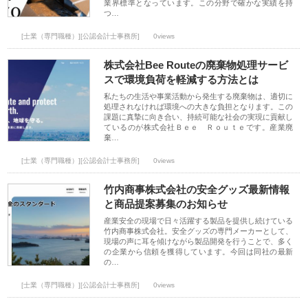
業界標準となっています。この分野で確かな実績を持
つ…
[士業（専門職種）][公認会計士事務所]
0views
株式会社Bee Routeの廃棄物処理サービ
スで環境負荷を軽減する方法とは
私たちの生活や事業活動から発生する廃棄物は、適切に
処理されなければ環境への大きな負担となります。この
課題に真摯に向き合い、持続可能な社会の実現に貢献し
ているのが株式会社Ｂｅｅ Ｒｏｕｔｅです。産業廃
棄…
[士業（専門職種）][公認会計士事務所]
0views
竹内商事株式会社の安全グッズ最新情報
と商品提案募集のお知らせ
産業安全の現場で日々活躍する製品を提供し続けている
竹内商事株式会社。安全グッズの専門メーカーとして、
現場の声に耳を傾けながら製品開発を行うことで、多く
の企業から信頼を獲得しています。今回は同社の最新
の…
[士業（専門職種）][公認会計士事務所]
0views