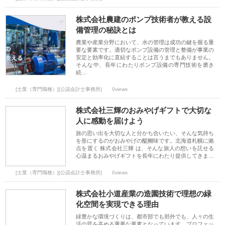
株式会社農建のポンプ技術者が教える設
備管理の秘訣とは
農業や産業分野において、水の管理は成功の鍵を握る重
要な要素です。適切なポンプ設備の管理と整備が事業の
安定と効率化に直結することは言うまでもありません。
そんな中、長年にわたりポンプ設備の専門技術を磨き
続…
[士業（専門職種）][公認会計士事務所]
0views
株式会社三輝のおみやげギフトで大切な
人に感動を届けよう
旅の思い出を大切な人と分かち合いたい、そんな気持ち
を形にするのがおみやげの醍醐味です。北海道札幌に拠
点を置く 株式会社三輝 は、そんな旅人の想いを託せる
心温まるおみやげギフトを長年にわたり提供してきま…
[士業（専門職種）][公認会計士事務所]
0views
株式会社小道産業の造園技術で理想の緑
化空間を実現できる理由
緑豊かな環境づくりは、都市部でも郊外でも、人々の生
活の質を高める重要な要素となっています。プロフェッ