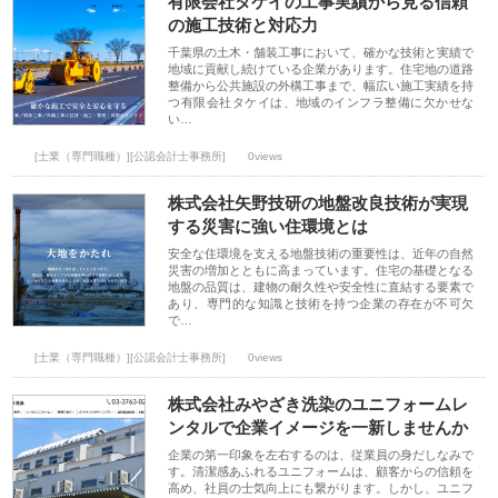
有限会社タケイの工事実績から見る信頼
の施工技術と対応力
千葉県の土木・舗装工事において、確かな技術と実績で
地域に貢献し続けている企業があります。住宅地の道路
整備から公共施設の外構工事まで、幅広い施工実績を持
つ有限会社タケイは、地域のインフラ整備に欠かせな
い…
[士業（専門職種）][公認会計士事務所]
0views
株式会社矢野技研の地盤改良技術が実現
する災害に強い住環境とは
安全な住環境を支える地盤技術の重要性は、近年の自然
災害の増加とともに高まっています。住宅の基礎となる
地盤の品質は、建物の耐久性や安全性に直結する要素で
あり、専門的な知識と技術を持つ企業の存在が不可欠
で…
[士業（専門職種）][公認会計士事務所]
0views
株式会社みやざき洗染のユニフォームレ
ンタルで企業イメージを一新しませんか
企業の第一印象を左右するのは、従業員の身だしなみで
す。清潔感あふれるユニフォームは、顧客からの信頼を
高め、社員の士気向上にも繋がります。しかし、ユニフ