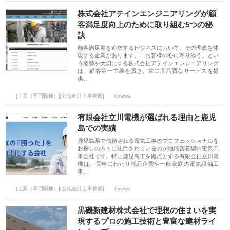
株式会社アテインエンジニアリングが顧
客満足度向上のために取り組む5つの秘
訣
顧客満足度を追求するビジネスにおいて、その理念を体
現する企業があります。「お客様の心に寄り添う」とい
う姿勢を大切にする株式会社アテインエンジニアリング
は、顧客第一主義を貫き、常に高品質なサービスを提
供…
[士業（専門職種）][公認会計士事務所]
0views
有限会社立川電機が選ばれる理由と鹿児
島での実績
鹿児島県で信頼される電気工事のプロフェッショナルを
お探しの方々に注目されているのが地域密着型の電気工
事会社です。特に鹿児島市を拠点とする有限会社立川電
機は、長年にわたり地元企業や一般家庭の電気設備工
事…
[士業（専門職種）][公認会計士事務所]
0views
黒磯新建材株式会社で理想の住まいを実
現するプロの施工技術と豊富な建材ライ