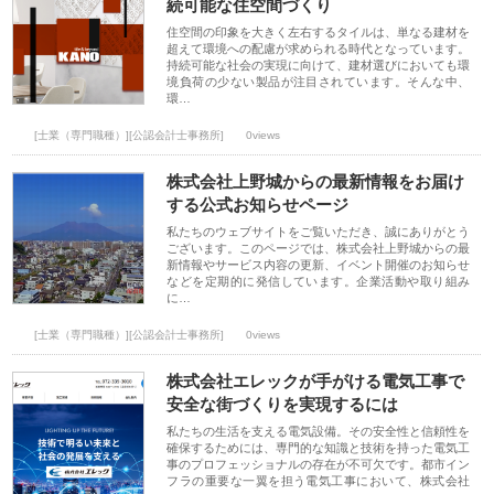
続可能な住空間づくり
住空間の印象を大きく左右するタイルは、単なる建材を
超えて環境への配慮が求められる時代となっています。
持続可能な社会の実現に向けて、建材選びにおいても環
境負荷の少ない製品が注目されています。そんな中、
環…
[士業（専門職種）][公認会計士事務所]
0views
株式会社上野城からの最新情報をお届け
する公式お知らせページ
私たちのウェブサイトをご覧いただき、誠にありがとう
ございます。このページでは、株式会社上野城からの最
新情報やサービス内容の更新、イベント開催のお知らせ
などを定期的に発信しています。企業活動や取り組み
に…
[士業（専門職種）][公認会計士事務所]
0views
株式会社エレックが手がける電気工事で
安全な街づくりを実現するには
私たちの生活を支える電気設備。その安全性と信頼性を
確保するためには、専門的な知識と技術を持った電気工
事のプロフェッショナルの存在が不可欠です。都市イン
フラの重要な一翼を担う電気工事において、株式会社