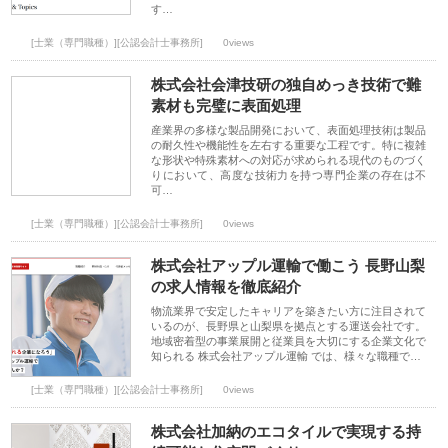
す…
[士業（専門職種）][公認会計士事務所]
0views
株式会社会津技研の独自めっき技術で難
素材も完璧に表面処理
産業界の多様な製品開発において、表面処理技術は製品
の耐久性や機能性を左右する重要な工程です。特に複雑
な形状や特殊素材への対応が求められる現代のものづく
りにおいて、高度な技術力を持つ専門企業の存在は不
可…
[士業（専門職種）][公認会計士事務所]
0views
株式会社アップル運輸で働こう 長野山梨
の求人情報を徹底紹介
物流業界で安定したキャリアを築きたい方に注目されて
いるのが、長野県と山梨県を拠点とする運送会社です。
地域密着型の事業展開と従業員を大切にする企業文化で
知られる 株式会社アップル運輸 では、様々な職種で…
[士業（専門職種）][公認会計士事務所]
0views
株式会社加納のエコタイルで実現する持