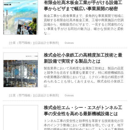
有限会社髙木板金工業が手がける設備工
事からピザまで幅広い事業展開の秘密
板金工事から飲食事業まで、多角的な事業展開で地域に
貢献する有限会社髙木板金工業。工場や商業施設の空調
設備から、移動販売のピザまで、一見すると関連性のな
い事業を手がける同社の魅力は、確かな技術力と柔軟
な…
[士業（専門職種）][公認会計士事務所]
0views
株式会社小泉鉄工の高精度加工技術と最
新設備で実現する製品力とは
製造業界において高精度な金属加工技術は、製品の品質
と競争力を左右する重要な要素です。特に精密機械部品
や産業機器の製造においては、ミクロン単位の精度が求
められることも珍しくありません。株式会社小泉鉄工
は…
[士業（専門職種）][公認会計士事務所]
0views
株式会社エム・シー・エスがトンネル工
事の安全性を高める最新機械設備とは
トンネル工事の安全性と効率性を革新する技術進化が日
本のインフラ整備において重要性を増しています。地下
空間の開発が進む現代社会において、トンネル工事用特