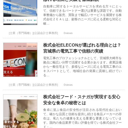
自動車に関するトータルサービスを求める方々にとっ
て、信頼できるパートナー選びは重要な課題です。自動
車整備から販売、買取まで幅広いサービスを展開する株
式会社ＺＥＡＬは、顧客のニーズに応える柔軟な対応と
確…
[士業（専門職種）][公認会計士事務所]
0views
株式会社ELECONが選ばれる理由とは？
宮城県の電気工事で信頼の実績
電気工事のプロフェッショナルとして、宮城県大崎市を
拠点に幅広い分野で活躍する企業があります。産業設備
から一般住宅まで、多様なニーズに応える電気工事のエ
キスパートとして、地域社会の発展に貢献し続けてい
る…
[士業（専門職種）][公認会計士事務所]
0views
株式会社フード・スナガが実現する安心
安全な食卓の秘密とは
食卓に並ぶ食品の安全性が注目される現代社会におい
て、確かな品質と信頼を提供し続ける食品メーカーの存
在は、私たちの健康を支える重要な要素となっていま
す。国内の食品業界で高い評価を得ている株式会社フー
ド・…