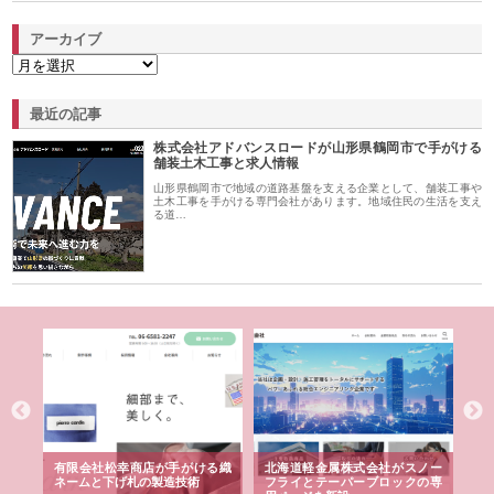
アーカイブ
最近の記事
株式会社アドバンスロードが山形県鶴岡市で手がける
舗装土木工事と求人情報
山形県鶴岡市で地域の道路基盤を支える企業として、舗装工事や
土木工事を手がける専門会社があります。地域住民の生活を支え
る道…
多摩
有限会社松幸商店が手がける織
北海道軽金属株式会社がスノー
株
工事
ネームと下げ札の製造技術
フライとテーパーブロックの専
る