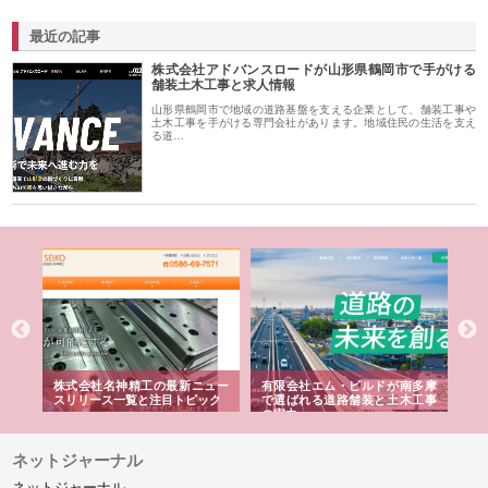
最近の記事
株式会社アドバンスロードが山形県鶴岡市で手がける
舗装土木工事と求人情報
山形県鶴岡市で地域の道路基盤を支える企業として、舗装工事や
土木工事を手がける専門会社があります。地域住民の生活を支え
る道…
選ば
株式会社名神精工の最新ニュー
有限会社エム・ビルドが南多摩
有
ルの
スリリース一覧と注目トピック
で選ばれる道路舗装と土木工事
ネ
の実力
ネットジャーナル
ネットジャーナル