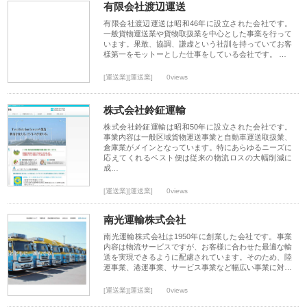
有限会社渡辺運送
有限会社渡辺運送は昭和46年に設立された会社です。
一般貨物運送業や貨物取扱業を中心とした事業を行って
います。果敢、協調、謙虚という社訓を持っていてお客
様第一をモットーとした仕事をしている会社です。 …
[運送業][運送業]
0views
株式会社鈴鉦運輸
株式会社鈴鉦運輸は昭和50年に設立された会社です。
事業内容は一般区域貨物運送事業と自動車運送取扱業、
倉庫業がメインとなっています。特にあらゆるニーズに
応えてくれるベスト便は従来の物流ロスの大幅削減に
成…
[運送業][運送業]
0views
南光運輸株式会社
南光運輸株式会社は1950年に創業した会社です。事業
内容は物流サービスですが、お客様に合わせた最適な輸
送を実現できるように配慮されています。そのため、陸
運事業、港運事業、サービス事業など幅広い事業に対…
[運送業][運送業]
0views