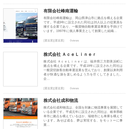
有限会社峰南運輸
有限会社峰南運輸は、岡山県津山市に拠点を構える企業
です。平成9年に設立された同社は20人以上の従業員を
擁する企業であり、一般貨物自動車運送事業を手掛けて
います。1997年に個人事業主として創業した組織…
[運送業][運送業]
0views
株式会社 ＡｃｅＬｉｎｅｒ
株式会社 ＡｃｅＬｉｎｅｒは、福井県三方郡美浜町に
拠点を構える企業です。平成18年に設立された同社は
一般貸切旅客自動車運送業を営んでおり、創業以来利用
者が快適な旅を楽しめるよう力を尽くしてきました。
企…
[運送業][運送業]
0views
株式会社成和物流
株式会社成和物流は、全国を対象に物流事業を展開して
いる企業です。平成元年に設立された同社は、岐阜県岐
阜市に拠点を構えているほか、瑞穂市にも車庫を構えて
います。為せば成る、夢は実現する、をモットーに事
業…