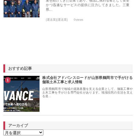
業を続けてきた企業であり、物流に携わる者として安全
かつ迅速なサービスの提供に注力してきました。三重
県…
[運送業][運送業]
0views
おすすめ記事
株式会社アドバンスロードが山形県鶴岡市で手がける
1
舗装土木工事と求人情報
山形県鶴岡市で地域の道路基盤を支える企業として、舗装工事や
土木工事を手がける専門会社があります。地域住民の生活を支え
る道…
アーカイブ