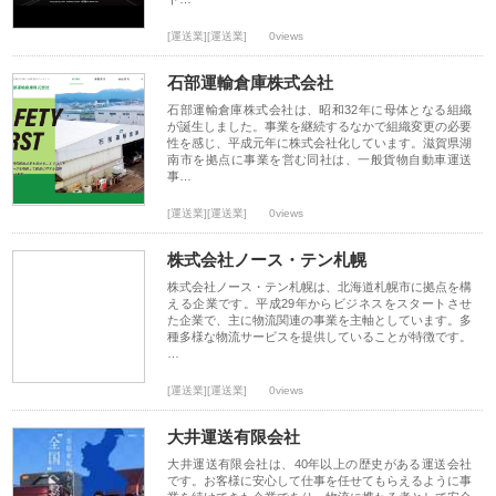
[運送業][運送業]
0views
石部運輸倉庫株式会社
石部運輸倉庫株式会社は、昭和32年に母体となる組織
が誕生しました。事業を継続するなかで組織変更の必要
性を感じ、平成元年に株式会社化しています。滋賀県湖
南市を拠点に事業を営む同社は、一般貨物自動車運送
事…
[運送業][運送業]
0views
株式会社ノース・テン札幌
株式会社ノース・テン札幌は、北海道札幌市に拠点を構
える企業です。平成29年からビジネスをスタートさせ
た企業で、主に物流関連の事業を主軸としています。多
種多様な物流サービスを提供していることが特徴です。
…
[運送業][運送業]
0views
大井運送有限会社
大井運送有限会社は、40年以上の歴史がある運送会社
です。お客様に安心して仕事を任せてもらえるように事