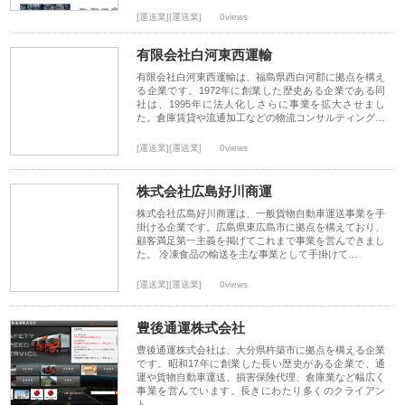
[運送業][運送業]
0views
有限会社白河東西運輸
有限会社白河東西運輸は、福島県西白河郡に拠点を構え
る企業です。1972年に創業した歴史ある企業である同
社は、1995年に法人化しさらに事業を拡大させまし
た。倉庫賃貸や流通加工などの物流コンサルティング…
[運送業][運送業]
0views
株式会社広島好川商運
株式会社広島好川商運は、一般貨物自動車運送事業を手
掛ける企業です。広島県東広島市に拠点を構えており、
顧客満足第一主義を掲げてこれまで事業を営んできまし
た。 冷凍食品の輸送を主な事業として手掛けて…
[運送業][運送業]
0views
豊後通運株式会社
豊後通運株式会社は、大分県杵築市に拠点を構える企業
です。昭和17年に創業した長い歴史がある企業で、通
運や貨物自動車運送、損害保険代理、倉庫業など幅広く
事業を営んでいます。長きにわたり多くのクライアン
ト…