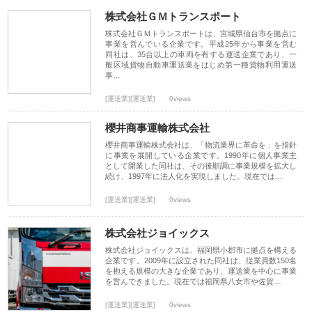
株式会社ＧＭトランスポート
株式会社ＧＭトランスポートは、宮城県仙台市を拠点に
事業を営んでいる企業です。平成25年から事業を営む
同社は、35台以上の車両を有する運送企業であり、一
般区域貨物自動車運送業をはじめ第一種貨物利用運送
事…
[運送業][運送業]
0views
櫻井商事運輸株式会社
櫻井商事運輸株式会社は、「物流業界に革命を」を指針
に事業を展開している企業です。1990年に個人事業主
として開業した同社は、その後順調に事業規模を拡大し
続け、1997年に法人化を実現しました。現在では…
[運送業][運送業]
0views
株式会社ジョイックス
株式会社ジョイックスは、福岡県小郡市に拠点を構える
企業です。2009年に設立された同社は、従業員数150名
を抱える規模の大きな企業であり、運送業を中心に事業
を営んできました。現在では福岡県八女市や佐賀…
[運送業][運送業]
0views