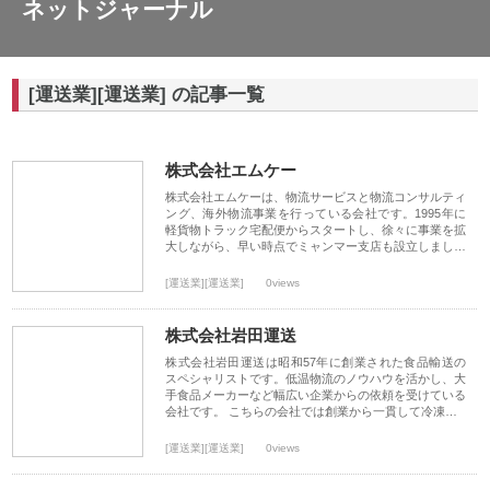
ネットジャーナル
[運送業][運送業] の記事一覧
株式会社エムケー
株式会社エムケーは、物流サービスと物流コンサルティ
ング、海外物流事業を行っている会社です。1995年に
軽貨物トラック宅配便からスタートし、徐々に事業を拡
大しながら、早い時点でミャンマー支店も設立しまし…
[運送業][運送業]
0views
株式会社岩田運送
株式会社岩田運送は昭和57年に創業された食品輸送の
スペシャリストです。低温物流のノウハウを活かし、大
手食品メーカーなど幅広い企業からの依頼を受けている
会社です。 こちらの会社では創業から一貫して冷凍…
[運送業][運送業]
0views