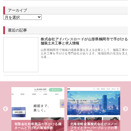
アーカイブ
最近の記事
株式会社アドバンスロードが山形県鶴岡市で手がける
舗装土木工事と求人情報
山形県鶴岡市で地域の道路基盤を支える企業として、舗装工事や
土木工事を手がける専門会社があります。地域住民の生活を支え
る道…
多摩
有限会社松幸商店が手がける織
北海道軽金属株式会社がスノー
株
工事
ネームと下げ札の製造技術
フライとテーパーブロックの専
る