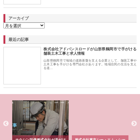
アーカイブ
最近の記事
株式会社アドバンスロードが山形県鶴岡市で手がける
舗装土木工事と求人情報
山形県鶴岡市で地域の道路基盤を支える企業として、舗装工事や
土木工事を手がける専門会社があります。地域住民の生活を支え
る道…
る舗
ホクシン設備株式会社が手がけ
株式会社東京シー・エム・シー
株