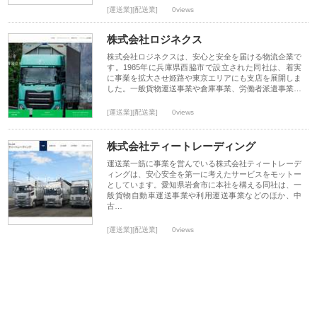
[運送業][配送業]
0views
株式会社ロジネクス
株式会社ロジネクスは、安心と安全を届ける物流企業で
す。1985年に兵庫県西脇市で設立された同社は、着実
に事業を拡大させ姫路や東京エリアにも支店を展開しま
した。一般貨物運送事業や倉庫事業、労働者派遣事業…
[運送業][配送業]
0views
株式会社ティートレーディング
運送業一筋に事業を営んでいる株式会社ティートレーデ
ィングは、安心安全を第一に考えたサービスをモットー
としています。愛知県岩倉市に本社を構える同社は、一
般貨物自動車運送事業や利用運送事業などのほか、中
古…
[運送業][配送業]
0views