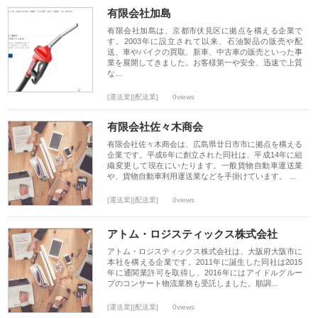
有限会社加島
有限会社加島は、京都市伏見区に拠点を構える企業で
す。2003年に設立されて以来、石油製品の販売や配
送、車やバイクの買取、新車、中古車の販売といった事
業を展開してきました。お客様第一や安全、迅速で上質
な…
[運送業][配送業]
0views
有限会社佐々木商会
有限会社佐々木商会は、広島県廿日市市に拠点を構える
企業です。平成6年に創立された同社は、平成14年に組
織変更して現在にいたります。一般貨物自動車運送業
や、貨物自動車利用運送業などを手掛けています。 …
[運送業][配送業]
0views
アトム・ロジスティックス株式会社
アトム・ロジスティックス株式会社は、大阪府大阪市に
本社を構える企業です。2011年に誕生した同社は2015
年に通関業許可を取得し、2016年にはアイドルグルー
プのコンサート物流業務も受託しました。順調…
[運送業][配送業]
0views