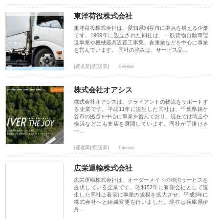
東洋荷役株式会社
東洋荷役株式会社は、愛知県刈谷市に拠点を構える企業
です。1969年に設立された同社は、一般貨物自動車運
送事業や機械器具設置工事業、倉庫業などを中心に事業
を営んでいます。 同社の強みは、サービス品…
[運送業][配送業]
0views
株式会社オアシス
株式会社オアシスは、クライアントの物流をサポートす
る企業です。平成11年に誕生した同社は、千葉県鎌ケ
谷市の拠点を中心に事業を営んでおり、現在では埼玉や
横浜などにも支店を展開しています。同社が手掛ける
一…
[運送業][配送業]
0views
広栄運輸株式会社
広栄運輸株式会社は、オーダーメイドの物流サービスを
提供している企業です。昭和52年に有限会社として誕
生した同社は着実に事業の規模を拡大させ、平成3年に
株式会社へと組織変更を行いました。現在は兵庫県伊
丹…