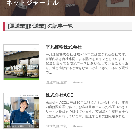
ネットジャーナル
[運送業][配送業] の記事一覧
平凡運輸株式会社
平凡運輸株式会社は昭和35年に設立された会社です。
事業内容は自社車両による配送をメインとしています。
配送と言っても物流ニーズは多様化していることもあ
り、昔と比較すると大きな違いが出てきているのが現状
で…
[運送業][配送業]
0views
株式会社ACE
株式会社ACEは平成26年に設立された会社です。事業
内容は配送業であり、お客様目線に立った小回りのきく
サービス提供を心掛けています。茨城県と千葉県を中心
に配送業を行っています。配送するものは限定された…
[運送業][配送業]
0views