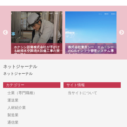
る舗
ホクシン設備株式会社が手がけ
株式会社東京シー・エム・シー
株
る給排水空調消火設備工事の実
のGISインフラ管理システム導
か
績と強み
入メリット
由
ネットジャーナル
ネットジャーナル
カテゴリー
サイト情報
士業（専門職種）
当サイトについて
運送業
人材紹介業
製造業
通信業