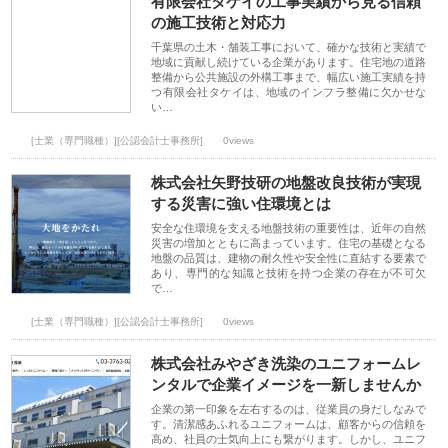
有限会社タケイの工事実績から見る信頼
の施工技術と対応力
千葉県の土木・舗装工事において、確かな技術と実績で
地域に貢献し続けている企業があります。住宅地の道路
整備から公共施設の外構工事まで、幅広い施工実績を持
つ有限会社タケイは、地域のインフラ整備に欠かせな
い…
[士業（専門職種）][公認会計士事務所]
0views
株式会社矢野技研の地盤改良技術が実現
する災害に強い住環境とは
安全な住環境を支える地盤技術の重要性は、近年の自然
災害の増加とともに高まっています。住宅の基礎となる
地盤の品質は、建物の耐久性や安全性に直結する要素で
あり、専門的な知識と技術を持つ企業の存在が不可欠
で…
[士業（専門職種）][公認会計士事務所]
0views
株式会社みやざき洗染のユニフォームレ
ンタルで企業イメージを一新しませんか
企業の第一印象を左右するのは、従業員の身だしなみで
す。清潔感あふれるユニフォームは、顧客からの信頼を
高め、社員の士気向上にも繋がります。しかし、ユニフ