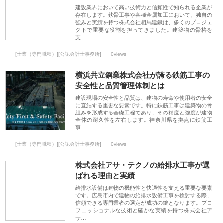
建設業界において高い技術力と信頼性で知られる企業が
存在します。鉄骨工事や各種金属加工において、独自の
強みと実績を持つ株式会社相馬建鐵は、多くのプロジェ
クトで重要な役割を担ってきました。建築物の骨格を
支…
[士業（専門職種）][公認会計士事務所]
0views
横浜共立鋼業株式会社が誇る鉄筋工事の
安全性と品質管理体制とは
建設現場の安全性と品質は、建物の寿命や使用者の安全
に直結する重要な要素です。特に鉄筋工事は建築物の骨
組みを形成する基礎工程であり、その精度と強度が建物
全体の耐久性を左右します。神奈川県を拠点に鉄筋工
事…
[士業（専門職種）][公認会計士事務所]
0views
株式会社アサ・テクノの給排水工事が選
ばれる理由と実績
給排水設備は建物の機能性と快適性を支える重要な要素
です。広島市内で建物の給排水設備工事を検討する際、
信頼できる専門業者の選定が成功の鍵となります。プロ
フェッショナルな技術と確かな実績を持つ株式会社ア
サ…