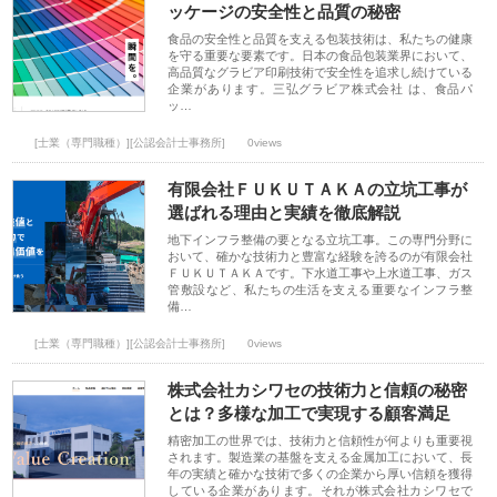
ッケージの安全性と品質の秘密
食品の安全性と品質を支える包装技術は、私たちの健康
を守る重要な要素です。日本の食品包装業界において、
高品質なグラビア印刷技術で安全性を追求し続けている
企業があります。三弘グラビア株式会社 は、食品パ
ッ…
[士業（専門職種）][公認会計士事務所]
0views
有限会社ＦＵＫＵＴＡＫＡの立坑工事が
選ばれる理由と実績を徹底解説
地下インフラ整備の要となる立坑工事。この専門分野に
おいて、確かな技術力と豊富な経験を誇るのが有限会社
ＦＵＫＵＴＡＫＡです。下水道工事や上水道工事、ガス
管敷設など、私たちの生活を支える重要なインフラ整
備…
[士業（専門職種）][公認会計士事務所]
0views
株式会社カシワセの技術力と信頼の秘密
とは？多様な加工で実現する顧客満足
精密加工の世界では、技術力と信頼性が何よりも重要視
されます。製造業の基盤を支える金属加工において、長
年の実績と確かな技術で多くの企業から厚い信頼を獲得
している企業があります。それが株式会社カシワセで