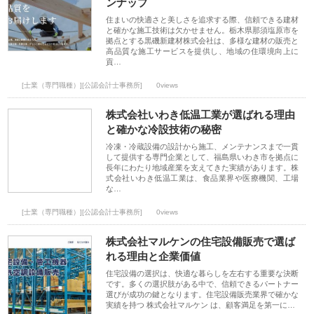
ンナップ
住まいの快適さと美しさを追求する際、信頼できる建材
と確かな施工技術は欠かせません。栃木県那須塩原市を
拠点とする黒磯新建材株式会社は、多様な建材の販売と
高品質な施工サービスを提供し、地域の住環境向上に
貢…
[士業（専門職種）][公認会計士事務所]
0views
株式会社いわき低温工業が選ばれる理由
と確かな冷設技術の秘密
冷凍・冷蔵設備の設計から施工、メンテナンスまで一貫
して提供する専門企業として、福島県いわき市を拠点に
長年にわたり地域産業を支えてきた実績があります。株
式会社いわき低温工業は、食品業界や医療機関、工場
な…
[士業（専門職種）][公認会計士事務所]
0views
株式会社マルケンの住宅設備販売で選ば
れる理由と企業価値
住宅設備の選択は、快適な暮らしを左右する重要な決断
です。多くの選択肢がある中で、信頼できるパートナー
選びが成功の鍵となります。住宅設備販売業界で確かな
実績を持つ 株式会社マルケン は、顧客満足を第一に…