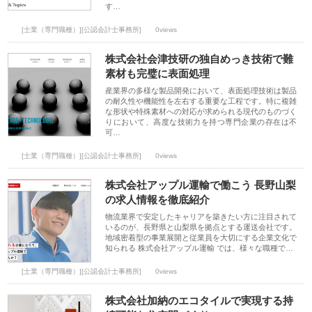
す…
[士業（専門職種）][公認会計士事務所]
0views
株式会社会津技研の独自めっき技術で難
素材も完璧に表面処理
産業界の多様な製品開発において、表面処理技術は製品
の耐久性や機能性を左右する重要な工程です。特に複雑
な形状や特殊素材への対応が求められる現代のものづく
りにおいて、高度な技術力を持つ専門企業の存在は不
可…
[士業（専門職種）][公認会計士事務所]
0views
株式会社アップル運輸で働こう 長野山梨
の求人情報を徹底紹介
物流業界で安定したキャリアを築きたい方に注目されて
いるのが、長野県と山梨県を拠点とする運送会社です。
地域密着型の事業展開と従業員を大切にする企業文化で
知られる 株式会社アップル運輸 では、様々な職種で…
[士業（専門職種）][公認会計士事務所]
0views
株式会社加納のエコタイルで実現する持