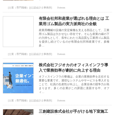
[士業（専門職種）][公認会計士事務所]
0views
有限会社邦和産業が選ばれる理由とは 工
業用ゴム製品の実力派商社の全貌
産業用機械や設備の安定稼働を支える部品として、工業
用ゴム製品は欠かせない存在です。そんな産業の縁の下
の力持ちとして、長年にわたり高品質な工業用ゴム製品
を提供し続けているのが有限会社邦和産業です。多種
多…
[士業（専門職種）][公認会計士事務所]
0views
株式会社フジオカのオフィスインフラ導
入で業務効率が劇的に向上する理由
オフィスインフラの整備は、企業の業務効率を左右する
重要な要素です。適切なシステムやサービスを導入する
ことで、社員の生産性が向上し、企業全体の競争力が高
まります。多くの企業がこの課題に直面する中、オフ
ィ…
[士業（専門職種）][公認会計士事務所]
0views
三創建設株式会社が手がける地下室施工