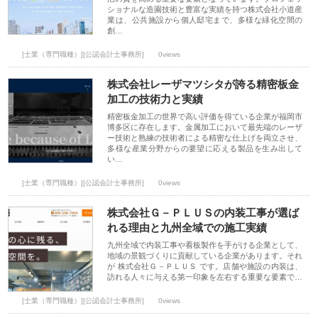
ショナルな造園技術と豊富な実績を持つ株式会社小道産
業は、公共施設から個人邸宅まで、多様な緑化空間の
創…
[士業（専門職種）][公認会計士事務所]
0views
株式会社レーザマツシタが誇る精密板金
加工の技術力と実績
精密板金加工の世界で高い評価を得ている企業が福岡市
博多区に存在します。金属加工において最先端のレーザ
ー技術と熟練の技術者による精密な仕上げを両立させ、
多様な産業分野からの要望に応える製品を生み出して
い…
[士業（専門職種）][公認会計士事務所]
0views
株式会社Ｇ－ＰＬＵＳの内装工事が選ば
れる理由と九州全域での施工実績
九州全域で内装工事や看板製作を手がける企業として、
地域の景観づくりに貢献している企業があります。それ
が 株式会社Ｇ－ＰＬＵＳ です。店舗や施設の内装は、
訪れる人々に与える第一印象を左右する重要な要素で…
[士業（専門職種）][公認会計士事務所]
0views