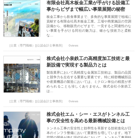
有限会社髙木板金工業が手がける設備工
事からピザまで幅広い事業展開の秘密
板金工事から飲食事業まで、多角的な事業展開で地域に
貢献する有限会社髙木板金工業。工場や商業施設の空調
設備から、移動販売のピザまで、一見すると関連性のな
い事業を手がける同社の魅力は、確かな技術力と柔軟
な…
[士業（専門職種）][公認会計士事務所]
0views
株式会社小泉鉄工の高精度加工技術と最
新設備で実現する製品力とは
製造業界において高精度な金属加工技術は、製品の品質
と競争力を左右する重要な要素です。特に精密機械部品
や産業機器の製造においては、ミクロン単位の精度が求
められることも珍しくありません。株式会社小泉鉄工
は…
[士業（専門職種）][公認会計士事務所]
0views
株式会社エム・シー・エスがトンネル工
事の安全性を高める最新機械設備とは
トンネル工事の安全性と効率性を革新する技術進化が日
本のインフラ整備において重要性を増しています。地下
空間の開発が進む現代社会において、トンネル工事用特