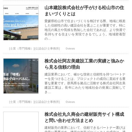
山本建設株式会社が手がける松山市の住
まいづくりとは
愛媛県松山市で住まいづくりを検討する際、地域に根差
した信頼性の高い建設会社を選ぶことが重要です。特に
地元の風土や気候を熟知した会社であれば、より快適で
長持ちする住まいを実現できるでしょう。地域密着型
の…
[士業（専門職種）][公認会計士事務所]
0views
株式会社阿左美建設工業の実績と強みか
ら見る信頼の理由
建設業界において、確かな技術と信頼性を持つパートナ
ーを見つけることは、プロジェクトの成功に直結する重
要な要素です。群馬県を拠点に活動する株式会社阿左美
建設工業は、長年にわたり地域社会の発展に貢献して
き…
[士業（専門職種）][公認会計士事務所]
0views
株式会社丸久商会の建材販売サイト構成
と問い合わせ方法まとめ
建材販売の業界において、信頼できるパートナー選びは