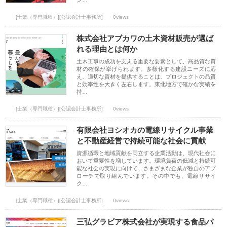
ン…
[士業（専門職種）][公認会計士事務所]
0views
株式会社アブカワの土木資材販売が選ば
れる理由とは何か
土木工事の成功を支える重要な要素として、高品質な資
材の確保が挙げられます。多様化する建設ニーズに応
え、適切な資材を提供することは、プロジェクトの品質
と効率性を大きく左右します。東北地方で確かな実績を
持…
[士業（専門職種）][公認会計士事務所]
0views
有限会社ヨシオカの電線リサイクル事業
と不動産経営で持続可能な社会に貢献
資源循環と地域貢献を両立する企業活動は、現代社会に
おいて重要性を増しています。環境負荷の低減と持続可
能な社会の実現に向けて、さまざまな企業が独自のアプ
ローチで取り組んでいます。その中でも、電線リサイ
ク…
[士業（専門職種）][公認会計士事務所]
0views
三弘グラビア株式会社が実現する食品パ