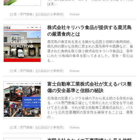
は太…
[士業（専門職種）][公認会計士事務所]
0views
株式会社キリハラ食品が提供する鹿児島
の厳選食肉とは
鹿児島の食文化を支える確かな品質と信頼の食肉供給。
南九州の豊かな自然に育まれた黒毛和牛や黒豚など、厳
選された食肉を取り扱う株式会社キリハラ食品は、長年
にわたり地域の食卓を彩ってきました。安全・安心は
も…
[士業（専門職種）][公認会計士事務所]
0views
富士自動車工業株式会社が支えるバス整
備の安全基準と信頼の秘訣
北海道の交通インフラを縁の下から支え続ける存在があ
る。バス専門整備工場として長年にわたり安全を守り続
けてきた企業、それが富士自動車工業株式会社だ。バス
という公共交通機関の安全性を確保することは、乗客
の…
[士業（専門職種）][公認会計士事務所]
0views