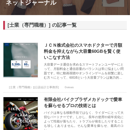
ネットジャーナル
[士業（専門職種）] の記事一覧
ＪＣＮ株式会社のスマホドクターで月額
料金を抑えながら大容量60GBを賢く使
いこなす方法
大容量データ通信を求めるスマートフォンユーザーにと
って、月額料金と通信容量のバランスは常に悩ましい問
題です。特に動画視聴やオンラインゲームを頻繁に楽し
む方々にとって、60GBという大容量プランは魅力的…
[士業（専門職種）][公認会計士事務所]
0views
有限会社バイクプラザメカドックで愛車
を蘇らせるプロの技術とは
バイクは単なる移動手段ではなく、ライダーにとって大
切なパートナーです。しかし、長年の使用や経年劣化に
よって性能が落ちたり、トラブルが発生したりすること
も珍しくありません。そんな愛車を蘇らせ、最高のコ