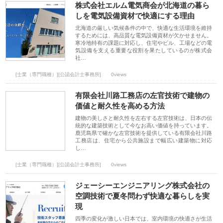
株式会社エルム電気商会が北海道の暮ら
しを電気設備資材で快適にする理由
北海道の厳しい気候条件の中で、快適な生活環境を維持
するためには、高品質な電気設備資材が欠かせません。
寒冷地特有の課題に対応し、住宅やビル、工場などの電
気設備を支える重要な役割を果たしているのが株式会
社…
[士業（専門職種）][公認会計士事務所]
0views
有限会社川路工務店の左官技術で建物の
価値と耐久性を高める方法
建物の美しさと耐久性を左右する左官技術は、日本の伝
統的な建築技術として今なお高い価値を持っています。
鹿児島県で確かな左官技術を提供している有限会社川路
工務店は、住宅から公共施設まで幅広い建築物に対応
し…
[士業（専門職種）][公認会計士事務所]
0views
ジェーシーエンジニアリング株式会社の
空調技術で夏冬問わず快適な暮らしを実
現
四季の変化が激しい日本では、室内環境の快適さが生活