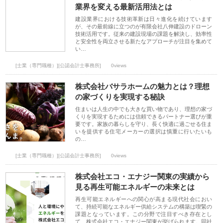
業界を変える最新活用法とは
建設業界における技術革新は日々進化を続けています
が、その最前線に立つのが有限会社八伸建設のドローン
技術活用です。従来の建設現場の課題を解決し、効率性
と安全性を両立させる新たなアプローチが注目を集めて
い…
[士業（専門職種）][公認会計士事務所]
0views
株式会社バサラホームの魅力とは？理想
の家づくりを実現する秘訣
住まいは人生の中でも大きな買い物であり、理想の家づ
くりを実現するためには信頼できるパートナー選びが重
要です。家族の暮らしを守り、長く快適に過ごせる住ま
いを提供する住宅メーカーの選択は慎重に行いたいも
の…
[士業（専門職種）][公認会計士事務所]
0views
株式会社エコ・エナジー関東の実績から
見る再生可能エネルギーの未来とは
再生可能エネルギーへの関心が高まる現代社会におい
て、持続可能なエネルギー供給システムの構築は喫緊の
課題となっています。この分野で注目すべき存在とし
て、株式会社エコ・エナジー関東が挙げられます。同社