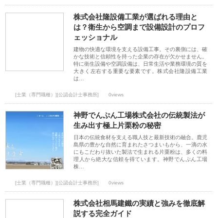
株式会社隆設備工業が選ばれる理由と
は？衛生から空調まで設備設計のプロフ
ェッショナル
建物の快適な環境を支える設備工事。その裏側には、確
かな技術と信頼性を持った企業の存在が欠かせません。
特に衛生設備や空調設備は、日常生活や業務環境の質を
大きく左右する重要な要素です。株式会社隆設備工業
は…
[士業（専門職種）][公認会計士事務所]
0views
神野でんぷん工場株式会社の伝統製法が
生み出す極上片栗粉の秘密
日本の伝統食材を支える職人技と最新技術の融合。鹿児
島県の豊かな自然に育まれたさつまいもから、一滴の水
にもこだわり抜いた製法で生まれる片栗粉は、多くの料
理人から絶大な信頼を得ています。神野でんぷん工場
株…
[士業（専門職種）][公認会計士事務所]
0views
株式会社相馬建鐵の実績と強みを徹底解
説する完全ガイド