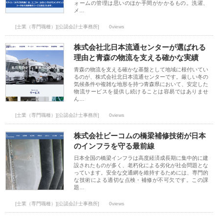
ォームの管理は思いのほか手間がかかるもの。洗濯、
メ…
[士業（専門職種）][公認会計士事務所]
0views
株式会社北日本流通センターが選ばれる
理由と青森の物流を支える確かな実績
青森の物流を支える確かな基盤として地域に根付いてい
るのが、株式会社北日本流通センターです。厳しい冬の
気候条件や複雑な地形を持つ青森県において、安定した
物流サービスを提供し続けることは容易ではありませ
ん…
[士業（専門職種）][公認会計士事務所]
0views
株式会社ビーコムの橋梁補修技術が日本
のインフラを守る最前線
日本全国の橋梁インフラは高度経済成長期に集中的に建
設されたものが多く、老朽化による劣化が社会問題とな
っています。安全な交通網を維持するためには、専門的
な技術による適切な点検・補修が不可欠です。この課
題…
[士業（専門職種）][公認会計士事務所]
0views