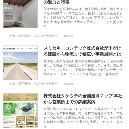
の魅力と特徴
住宅の新たな可能性を広げる地下空間の創造。地下室は
単なる収納スペースではなく、住まいに新たな価値をも
たらす魅力的な空間です。日本の住宅事情において限ら
れた土地を最大限に活用する手段として、また災害対
策…
[士業（専門職種）][公認会計士事務所]
0views
スミセキ・コンテック株式会社が手がけ
る建設から物流まで幅広い事業展開とは
北海道と東京を拠点に多角的な事業展開を行う企業の存
在は、地域経済の発展に大きく貢献しています。建設業
を中心としながらも、不動産や物流など幅広い分野で活
躍する スミセキ・コンテック株式会社 は、各地域の…
[士業（専門職種）][公認会計士事務所]
0views
株式会社タケウチの全国拠点マップ 本社
から営業所までの詳細案内
全国に広がる拠点ネットワークで、お客様のニーズに迅
速に応える体制を構築している株式会社タケウチ。本社
を中心に各地に戦略的に配置された営業所は、それぞれ
が地域密着型のサービス提供を実現しています。各拠
点…