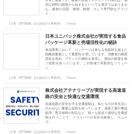
非常に重要です。建築や改装プロジェクトの成功は、適
切な材料の調達から始まるといっても過言ではありませ
ん。建材の品質、種類、納期、そして専門的なアドバ
イ…
[士業（専門職種）][公認会計士事務所]
0views
日本ユニパック株式会社が実現する食品
パッケージ革新と売場活性化の秘訣
食品業界において、パッケージは単なる包装材を超えた
戦略的要素として重要性を増しています。消費者の購買
意欲を高め、ブランドの個性を表現し、商品の鮮度を保
つ役割を担っています。この領域で革新的なソリュー
シ…
[士業（専門職種）][公認会計士事務所]
0views
株式会社アテナリープが実現する高速道
路の安全と快適な交通環境
高速道路の安全を守る交通規制は、私たちの日常生活に
欠かせない重要な役割を担っています。道路工事や事故
処理、悪天候時の対応など、様々な状況で適切な交通規
制を行うことで、ドライバーの安全を確保し、スムー
ズ…
[士業（専門職種）][公認会計士事務所]
0views