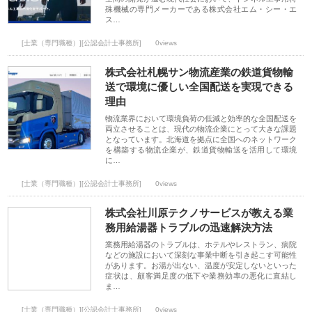
殊機械の専門メーカーである株式会社エム・シー・エ
ス…
[士業（専門職種）][公認会計士事務所]
0views
株式会社札幌サン物流産業の鉄道貨物輸
送で環境に優しい全国配送を実現できる
理由
物流業界において環境負荷の低減と効率的な全国配送を
両立させることは、現代の物流企業にとって大きな課題
となっています。北海道を拠点に全国へのネットワーク
を構築する物流企業が、鉄道貨物輸送を活用して環境
に…
[士業（専門職種）][公認会計士事務所]
0views
株式会社川原テクノサービスが教える業
務用給湯器トラブルの迅速解決方法
業務用給湯器のトラブルは、ホテルやレストラン、病院
などの施設において深刻な事業中断を引き起こす可能性
があります。お湯が出ない、温度が安定しないといった
症状は、顧客満足度の低下や業務効率の悪化に直結し
ま…
[士業（専門職種）][公認会計士事務所]
0views