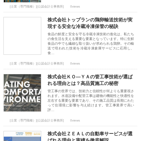
[士業（専門職種）][公認会計士事務所]
0views
株式会社トップランの鶏卵輸送技術が実
現する安全な冷蔵冷凍保管の秘訣
食品の鮮度と安全を守る冷蔵冷凍技術の進化は、私たち
の食生活を支える重要な要素となっています。特に生鮮
食品の中でも繊細な取り扱いが求められる鶏卵。その輸
送で培われた技術を冷蔵冷凍倉庫サービスに応用し、
食…
[士業（専門職種）][公認会計士事務所]
0views
株式会社ＫＯ―ＹＡの管工事技術が選ば
れる理由とは？高品質施工の秘密
管工事の世界では、技術力と信頼性が何よりも重要視さ
れます。水道設備や配管工事は建物の機能性と快適性を
左右する重要な要素であり、その施工品質は長期にわた
って住環境に影響を与え続けます。管工事業界で高い
評…
[士業（専門職種）][公認会計士事務所]
0views
株式会社ＺＥＡＬの自動車サービスが選
ばれる理由と実績を徹底解説