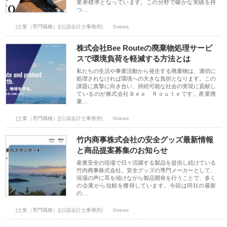
業界標準となっています。この分野で確かな実績を持
つ…
[士業（専門職種）][公認会計士事務所]
0views
株式会社Bee Routeの廃棄物処理サービ
スで環境負荷を軽減する方法とは
私たちの生活や事業活動から発生する廃棄物は、適切に
処理されなければ環境への大きな負担となります。この
課題に真摯に向き合い、持続可能な社会の実現に貢献し
ているのが株式会社Ｂｅｅ Ｒｏｕｔｅです。産業廃
棄…
[士業（専門職種）][公認会計士事務所]
0views
竹内商事株式会社の安全グッズ最新情報
と商品提案募集のお知らせ
産業安全の現場で日々活躍する製品を提供し続けている
竹内商事株式会社。安全グッズの専門メーカーとして、
現場の声に耳を傾けながら製品開発を行うことで、多く
の企業から信頼を獲得しています。今回は同社の最新
の…
[士業（専門職種）][公認会計士事務所]
0views