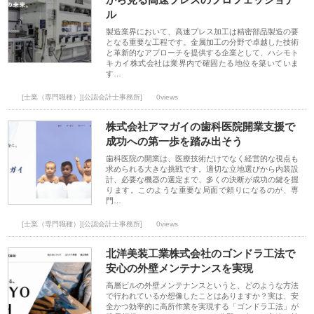
ル
製造業界において、高速プレス加工は精密部品製造の要
となる重要な工程です。金属加工の分野で卓越した技術
と革新的なアプローチを提供する企業として、ハシモト
キカイ株式会社は業界内で確固たる地位を築いていま
す…
[士業（専門職種）][公認会計士事務所]
0views
株式会社アマガイの歯科医院開業支援で
成功への第一歩を踏み出そう
歯科医院の開業は、医療技術だけでなく経営的な視点も
求められる大きな挑戦です。適切な立地選びから内装設
計、必要な機器の選定まで、多くの決断が成功の鍵を握
ります。このような重要な局面で頼りになるのが、専
門…
[士業（専門職種）][公認会計士事務所]
0views
北洋美装工業株式会社のゴンドラ工法で
安心の外壁メンテナンスを実現
高層ビルの外壁メンテナンスというと、どのような方法
で行われているか想像したことはありますか？実は、安
全かつ効率的に高所作業を実現する「ゴンドラ工法」が