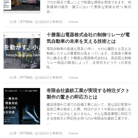
プロの視点で選ぶことで快適な環境を実現できます。内
装建材の販売・施工において豊富な実績を持つ 株式
会…
[士業（専門職種）][公認会計士事務所]
0views
十勝葉山電器株式会社の制御リレーが電
気自動車の未来を支える技術とは
電気自動車の急速な普及に伴い、その心臓部とも言える
制御システムの重要性が高まっています。北海道十勝地
方に拠点を置く十勝葉山電器株式会社は、高品質な制御
リレー部品の製造によって、次世代モビリティの安全
性…
[士業（専門職種）][公認会計士事務所]
0views
有限会社森鉄工業が実現する特注ダクト
製作の驚きの即応力とは
建設現場や工場での設備工事において、急な設計変更や
追加工事が発生した際、特注のダクトや架台が必要にな
るケースは少なくありません。そんな緊急事態に対応で
きる技術力と即応性を持つのが有限会社森鉄工業です。
…
[士業（専門職種）][公認会計士事務所]
0views