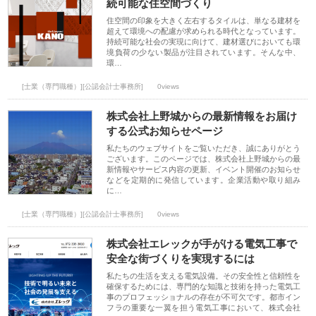
続可能な住空間づくり
住空間の印象を大きく左右するタイルは、単なる建材を
超えて環境への配慮が求められる時代となっています。
持続可能な社会の実現に向けて、建材選びにおいても環
境負荷の少ない製品が注目されています。そんな中、
環…
[士業（専門職種）][公認会計士事務所]
0views
株式会社上野城からの最新情報をお届け
する公式お知らせページ
私たちのウェブサイトをご覧いただき、誠にありがとう
ございます。このページでは、株式会社上野城からの最
新情報やサービス内容の更新、イベント開催のお知らせ
などを定期的に発信しています。企業活動や取り組み
に…
[士業（専門職種）][公認会計士事務所]
0views
株式会社エレックが手がける電気工事で
安全な街づくりを実現するには
私たちの生活を支える電気設備。その安全性と信頼性を
確保するためには、専門的な知識と技術を持った電気工
事のプロフェッショナルの存在が不可欠です。都市イン
フラの重要な一翼を担う電気工事において、株式会社