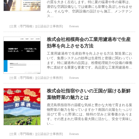
の質を大きく左右します。特に夏の猛暑や冬の厳寒は、
適切な空調設備なしでは健康にも影響を及ぼしかねませ
ん。そんな中、空調設備の設計から施工、メンテナン
ス…
[士業（専門職種）][公認会計士事務所]
0views
株式会社相模商会の工業用濾過布で生産
効率を向上させる方法
工業用濾過布で生産効率を向上させる方法 製造業にお
いて、集塵システムの効率は生産性と密接に関わってい
ます。特に濾過布の品質は、粉塵処理能力や設備の稼働
率に直結する重要な要素です。高品質な工業用濾過布…
[士業（専門職種）][公認会計士事務所]
0views
株式会社指宿やさいの王国が届ける新鮮
葉物野菜の魅力とは
鹿児島県指宿市の温暖な気候と豊かな大地で育まれる葉
物野菜の魅力を知っていますか？南国の太陽をたっぷり
浴びて育った野菜には、独特の甘みと栄養価がありま
す。その恵まれた環境を最大限に活かし、安全で美味し
い…
[士業（専門職種）][公認会計士事務所]
0views