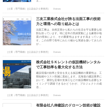
エ…
[士業（専門職種）][公認会計士事務所]
0views
三友工業株式会社が誇る法面工事の技術
力と環境への取り組みとは
法面工事は、自然災害から私たちの生活を守る重要な役
割を担っています。特に近年の気候変動による豪雨や地
震の増加により、その重要性はますます高まっていま
す。この分野で長年にわたり確かな実績を築いてきたの
が…
[士業（専門職種）][公認会計士事務所]
0views
株式会社ＳＫレントの仮設機材レンタル
で工事効率を最大化する方法
建設現場の効率と安全を支える仮設機材の重要性は、工
期短縮やコスト削減に直結します。北海道の建設業界に
おいて、適切な足場や支保工などの仮設機材を必要なタ
イミングで調達できるかどうかが、プロジェクトの成
否…
[士業（専門職種）][公認会計士事務所]
0views
有限会社八伸建設のドローン技術が建設