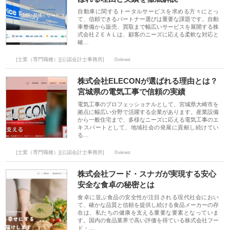
自動車に関するトータルサービスを求める方々にとっ
て、信頼できるパートナー選びは重要な課題です。自動
車整備から販売、買取まで幅広いサービスを展開する株
式会社ＺＥＡＬは、顧客のニーズに応える柔軟な対応と
確…
[士業（専門職種）][公認会計士事務所]
0views
株式会社ELECONが選ばれる理由とは？
宮城県の電気工事で信頼の実績
電気工事のプロフェッショナルとして、宮城県大崎市を
拠点に幅広い分野で活躍する企業があります。産業設備
から一般住宅まで、多様なニーズに応える電気工事のエ
キスパートとして、地域社会の発展に貢献し続けてい
る…
[士業（専門職種）][公認会計士事務所]
0views
株式会社フード・スナガが実現する安心
安全な食卓の秘密とは
食卓に並ぶ食品の安全性が注目される現代社会におい
て、確かな品質と信頼を提供し続ける食品メーカーの存
在は、私たちの健康を支える重要な要素となっていま
す。国内の食品業界で高い評価を得ている株式会社フー
ド・…