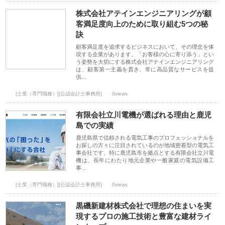
株式会社アテインエンジニアリングが顧
客満足度向上のために取り組む5つの秘
訣
顧客満足度を追求するビジネスにおいて、その理念を体
現する企業があります。「お客様の心に寄り添う」とい
う姿勢を大切にする株式会社アテインエンジニアリング
は、顧客第一主義を貫き、常に高品質なサービスを提
供…
[士業（専門職種）][公認会計士事務所]
0views
有限会社立川電機が選ばれる理由と鹿児
島での実績
鹿児島県で信頼される電気工事のプロフェッショナルを
お探しの方々に注目されているのが地域密着型の電気工
事会社です。特に鹿児島市を拠点とする有限会社立川電
機は、長年にわたり地元企業や一般家庭の電気設備工
事…
[士業（専門職種）][公認会計士事務所]
0views
黒磯新建材株式会社で理想の住まいを実
現するプロの施工技術と豊富な建材ライ