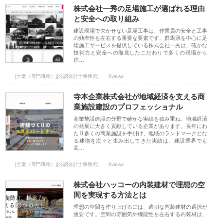
株式会社一秀の足場施工が選ばれる理由
と安全への取り組み
建設現場で欠かせない足場工事は、作業員の安全と工事
の効率性を左右する重要な要素です。群馬県を中心に足
場施工サービスを提供している株式会社一秀は、確かな
技術力と安全への徹底したこだわりで多くの現場から
信…
[士業（専門職種）][公認会計士事務所]
0views
寺本企業株式会社が地域経済を支える商
業施設建設のプロフェッショナル
商業施設建設の分野で確かな実績を積み重ね、地域経済
の発展に大きく貢献している企業があります。長年にわ
たり多くの商業施設を手掛け、地域のランドマークとな
る建物を次々と生み出してきた実績は、建設業界でも
高…
[士業（専門職種）][公認会計士事務所]
0views
株式会社ハッコーの内装建材で理想の空
間を実現する方法とは
理想の空間を作り上げるには、適切な内装建材の選択が
重要です。空間の雰囲気や機能性を左右する内装材は、