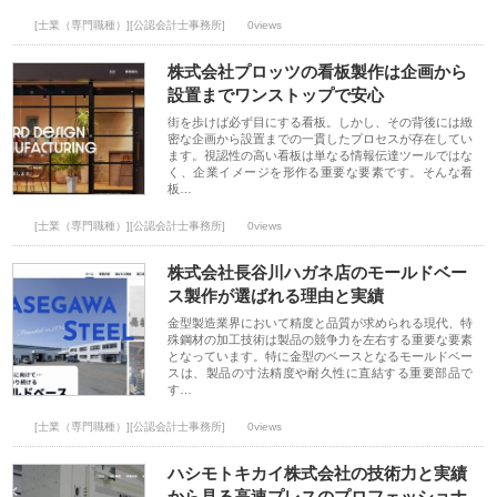
[士業（専門職種）][公認会計士事務所]
0views
株式会社プロッツの看板製作は企画から
設置までワンストップで安心
街を歩けば必ず目にする看板。しかし、その背後には緻
密な企画から設置までの一貫したプロセスが存在してい
ます。視認性の高い看板は単なる情報伝達ツールではな
く、企業イメージを形作る重要な要素です。そんな看
板…
[士業（専門職種）][公認会計士事務所]
0views
株式会社長谷川ハガネ店のモールドベー
ス製作が選ばれる理由と実績
金型製造業界において精度と品質が求められる現代、特
殊鋼材の加工技術は製品の競争力を左右する重要な要素
となっています。特に金型のベースとなるモールドベー
スは、製品の寸法精度や耐久性に直結する重要部品で
す…
[士業（専門職種）][公認会計士事務所]
0views
ハシモトキカイ株式会社の技術力と実績
から見る高速プレスのプロフェッショナ