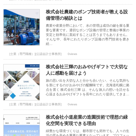
株式会社農建のポンプ技術者が教える設
備管理の秘訣とは
農業や産業分野において、水の管理は成功の鍵を握る重
要な要素です。適切なポンプ設備の管理と整備が事業の
安定と効率化に直結することは言うまでもありません。
そんな中、長年にわたりポンプ設備の専門技術を磨き
続…
[士業（専門職種）][公認会計士事務所]
0views
株式会社三輝のおみやげギフトで大切な
人に感動を届けよう
旅の思い出を大切な人と分かち合いたい、そんな気持ち
を形にするのがおみやげの醍醐味です。北海道札幌に拠
点を置く 株式会社三輝 は、そんな旅人の想いを託せる
心温まるおみやげギフトを長年にわたり提供してきま…
[士業（専門職種）][公認会計士事務所]
0views
株式会社小道産業の造園技術で理想の緑
化空間を実現できる理由
緑豊かな環境づくりは、都市部でも郊外でも、人々の生
活の質を高める重要な要素となっています。プロフェッ