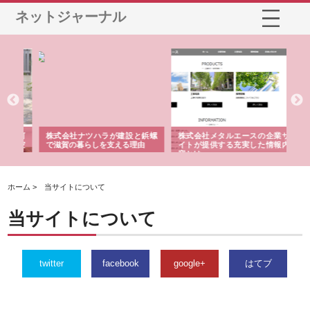
ネットジャーナル
三河
株式会社ナツハラが建設と鋲螺
株式会社メタルエースの企業サ
株
構空
で滋賀の暮らしを支える理由
イトが提供する充実した情報内
み
容とは
ホーム > 当サイトについて
当サイトについて
twitter
facebook
google+
はてブ