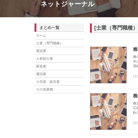
ネットジャーナル
[士業（専門職種）
まとめ一覧
ホーム
士業（専門職種）
株
運送業
株
人材紹介業
年
登
製造業
通信業
[
小売業・販売業
その他業種
株
株
広
転
[