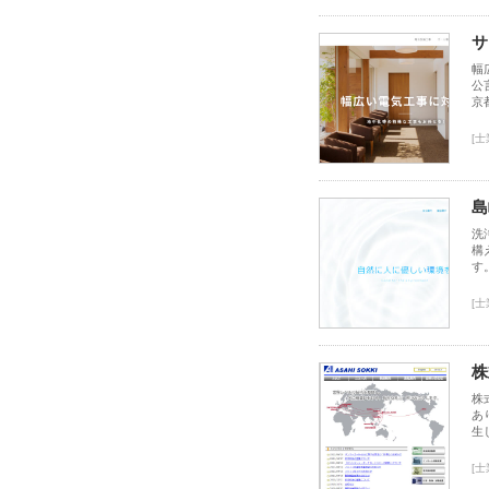
サ
幅
公
京
[
島
洗
構
す
[
株
株
あ
生
[