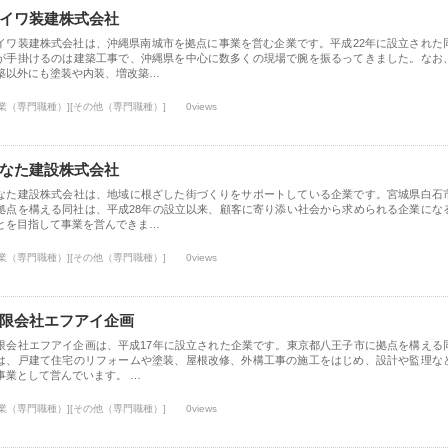
イワ装建株式会社
イワ装建株式会社は、沖縄県南城市を拠点に事業を営む企業です。平成22年に設立された
が手掛けるのは建築工事で、沖縄県を中心に数多くの現場で腕を振るってきました。なお
築以外にも塗装や内装、増改築…
士業（専門職種）][その他（専門職種）]
0views
なた建設株式会社
なた建設株式会社は、地域に根ざした街づくりをサポートしている企業です。宮城県白石
拠点を構える同社は、平成28年の設立以来、顧客に寄り添い社会から求められる企業にな
とを目指して事業を営んできま…
士業（専門職種）][その他（専門職種）]
0views
限会社エフアイ企画
限会社エフアイ企画は、平成17年に設立された企業です。東京都八王子市に拠点を構える
は、戸建て住宅のリフォームや塗装、屋根改修、外構工事の施工をはじめ、設計や監理な
事業として営んでいます。 …
士業（専門職種）][その他（専門職種）]
0views