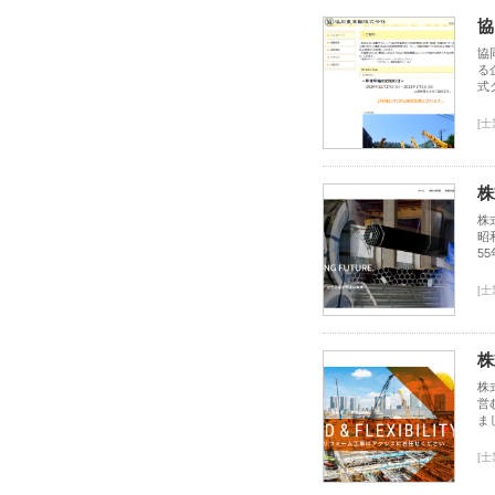
協
協
る
式
[
株
株
昭
5
[
株
株
営
ま
[