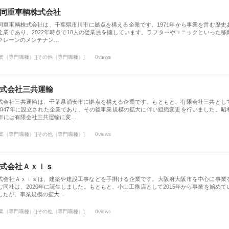
同重車輌株式会社
同重車輌株式会社は、千葉県市川市に拠点を構える企業です。1971年から事業を営む歴史
企業であり、2022年時点で18人の従業員を擁しています。ラフターやユニックといった移
クレーンのメンテナン…
士業（専門職種）][その他（専門職種）]
0views
式会社三共運輸
式会社三共運輸は、千葉県浦安市に拠点を構える企業です。もともと、有限会社三共とし
和47年に設立された企業であり、その後事業規模の拡大に伴い組織変更を行いました。昭
5年には有限会社三共運輸に変…
士業（専門職種）][その他（専門職種）]
0views
式会社Ａｘｉｓ
式会社Ａｘｉｓは、建築や建設工事などを手掛ける企業です。大阪府大阪市を中心に事業
む同社は、2020年に誕生しました。もともと、小山工務店として2015年から事業を始めて
したが、事業規模の拡大…
士業（専門職種）][その他（専門職種）]
0views