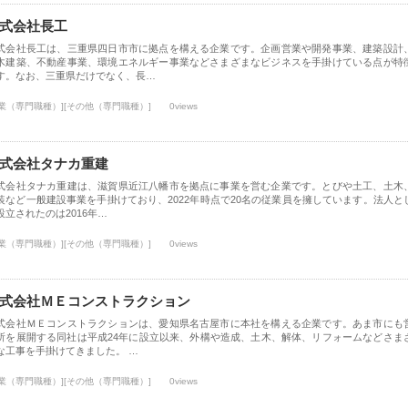
式会社長工
式会社長工は、三重県四日市市に拠点を構える企業です。企画営業や開発事業、建築設計
木建築、不動産事業、環境エネルギー事業などさまざまなビジネスを手掛けている点が特
す。なお、三重県だけでなく、長…
士業（専門職種）][その他（専門職種）]
0views
式会社タナカ重建
式会社タナカ重建は、滋賀県近江八幡市を拠点に事業を営む企業です。とびや土工、土木
装など一般建設事業を手掛けており、2022年時点で20名の従業員を擁しています。法人と
設立されたのは2016年…
士業（専門職種）][その他（専門職種）]
0views
式会社ＭＥコンストラクション
式会社ＭＥコンストラクションは、愛知県名古屋市に本社を構える企業です。あま市にも
所を展開する同社は平成24年に設立以来、外構や造成、土木、解体、リフォームなどさま
な工事を手掛けてきました。 …
士業（専門職種）][その他（専門職種）]
0views