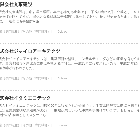
限会社丸東建設
限会社丸東建設は、名古屋市緑区に本社を構える企業です。平成11年の5月に企業としての
をあげた同社ですが、母体となる組織は平成5年に誕生しており、長い歴史をもちます。現
は、日進市にも事務所を展…
士業（専門職種）][その他（専門職種）]
0views
式会社ジャイロアーキテクツ
式会社ジャイロアーキテクツは、建築設計や監理、コンサルティングなどの事業を営む企
す。東京都渋谷区恵比寿に拠点を構える同社は、平成13年に設立されたのち、平成24年に
織改編が行われました。 …
士業（専門職種）][その他（専門職種）]
0views
式会社イタミエコテック
式会社イタミエコテックは、昭和60年に設立された企業です。千葉県勝浦市に拠点を構え
社は産業廃棄物収集運搬や処分、一般建設業といった事業を手掛けています。もともと、
会社の古物商としてスタートし…
士業（専門職種）][その他（専門職種）]
0views