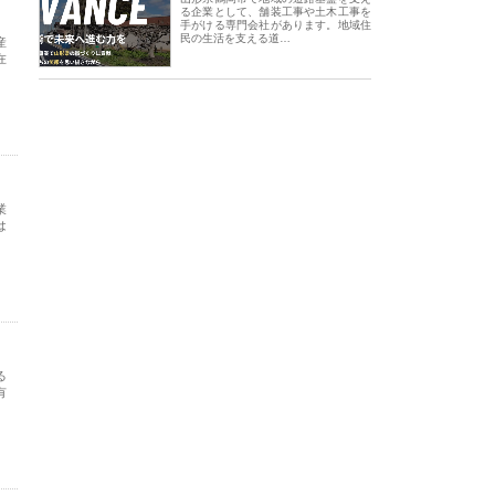
る企業として、舗装工事や土木工事を
手がける専門会社があります。地域住
民の生活を支える道…
産
在
業
は
る
有