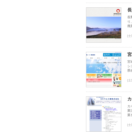
長
長
り
廃
[
宮
宮
シ
県
[
カ
カ
業
業
[