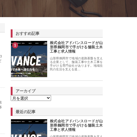
おすすめ記事
株式会社アドバンスロードが山
1
形県鶴岡市で手がける舗装土木
工事と求人情報
3
山形県鶴岡市で地域の道路基盤を支え
て
る企業として、舗装工事や土木工事を
手がける専門会社があります。地域住
民の生活を支える道…
アーカイブ
県
移
最近の記事
株式会社アドバンスロードが山
形県鶴岡市で手がける舗装土木
工事と求人情報
山形県鶴岡市で地域の道路基盤を支え