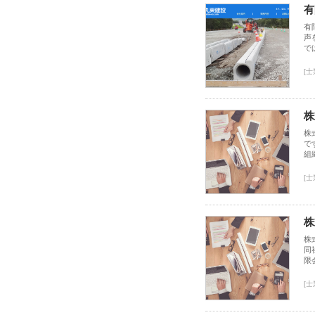
有
有
声
で
[
株
株
で
組
[
株
株
同
限
[