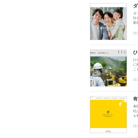
ダ
ダ
社
新
[
ひ
ひ
に
こ
[
有
有
社
も
[