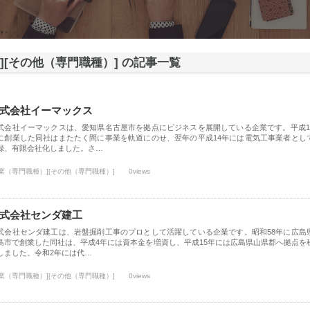
][その他（専門職種）] の記事一覧
式会社イーマックス
式会社イーマックスは、愛知県名古屋市を拠点にビジネスを展開している企業です。平成1
に創業した同社はまたたく間に事業を軌道にのせ、翌年の平成14年には電気工事業者とし
録、有限会社化しました。さ…
士業（専門職種）][その他（専門職種）]
0views
式会社センダ建工
式会社センダ建工は、岩盤掘削工事のプロとして活躍している企業です。昭和58年に広島
島市で創業した同社は、平成4年には資本金を増資し、平成15年には広島県山県郡へ拠点を
しました。令和2年には代…
士業（専門職種）][その他（専門職種）]
0views