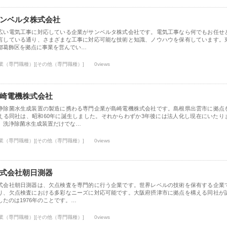
ンベルタ株式会社
広い電気工事に対応している企業がサンベルタ株式会社です。電気工事なら何でもお任せ
言している通り、さまざまな工事に対応可能な技術と知識、ノウハウを保有しています。
都葛飾区を拠点に事業を営んでい…
士業（専門職種）][その他（専門職種）]
0views
崎電機株式会社
浄除菌水生成装置の製造に携わる専門企業が島崎電機株式会社です。島根県出雲市に拠点
える同社は、昭和60年に誕生しました。それからわずか3年後には法人化し現在にいたり
。洗浄除菌水生成装置だけでな…
士業（専門職種）][その他（専門職種）]
0views
式会社朝日測器
式会社朝日測器は、欠点検査を専門的に行う企業です。世界レベルの技術を保有する企業
り、欠点検査における多彩なニーズに対応可能です。大阪府摂津市に拠点を構える同社が
したのは1976年のことです。…
士業（専門職種）][その他（専門職種）]
0views