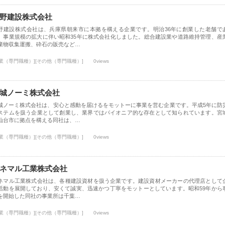
野建設株式会社
野建設株式会社は、兵庫県朝来市に本拠を構える企業です。明治36年に創業した老舗で
、事業規模の拡大に伴い昭和35年に株式会社化しました。総合建設業や道路維持管理、産
棄物収集運搬、砕石の販売など…
士業（専門職種）][その他（専門職種）]
0views
城ノーミ株式会社
城ノーミ株式会社は、安心と感動を届けるをモットーに事業を営む企業です。平成5年に防
ステムを扱う企業として創業し、業界ではパイオニア的な存在として知られています。宮
仙台市に拠点を構える同社は、…
士業（専門職種）][その他（専門職種）]
0views
ネマル工業株式会社
ネマル工業株式会社は、各種建設資材を扱う企業です。建設資材メーカーの代理店として
活動を展開しており、安くて誠実、迅速かつ丁寧をモットーとしています。昭和59年から
を開始した同社の事業所は千葉…
士業（専門職種）][その他（専門職種）]
0views