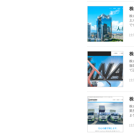
株
株
土
で
[
株
株
舗
て
[
株
株
業
ま
[