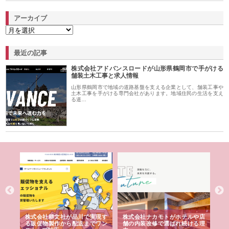
アーカイブ
最近の記事
株式会社アドバンスロードが山形県鶴岡市で手がける
舗装土木工事と求人情報
山形県鶴岡市で地域の道路基盤を支える企業として、舗装工事や
土木工事を手がける専門会社があります。地域住民の生活を支え
る道…
ノー
株式会社耕文社が品川で実現す
株式会社ナカモトがホテルや店
株
の専
る販促物製作から配送までワン
舗の内装改修で選ばれ続ける理
れ