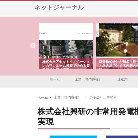
ネットジャーナル
ＯＮＯｃｏｍｐａｎｙ
株式会社アセットイノベーショ
庭楽株式会社が知多半島
ら広域配送を実現でき
ンのワンルーム投資で始める資
と名古屋で叶える理想の
産形成と老後準備
間
ホーム
士業（専門職種）
運送業
ホーム >
士業（専門職種）
>
公認会計士事務所
株式会社興研の非常用発電
実現