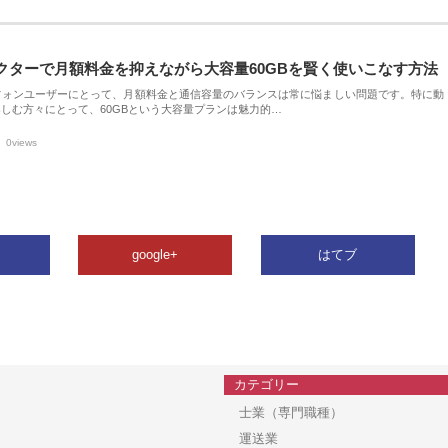
クターで月額料金を抑えながら大容量60GBを賢く使いこなす方法
フォンユーザーにとって、月額料金と通信容量のバランスは常に悩ましい問題です。特に動
しむ方々にとって、60GBという大容量プランは魅力的…
0views
google+
はてブ
カテゴリー
士業（専門職種）
運送業