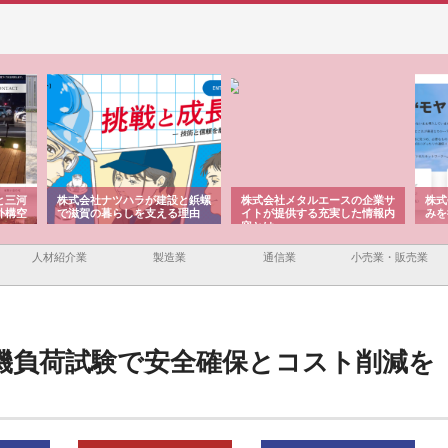
と三河
株式会社ナツハラが建設と鋲螺
株式会社メタルエースの企業サ
株式
外構空
で滋賀の暮らしを支える理由
イトが提供する充実した情報内
みを
容とは
人材紹介業
製造業
通信業
小売業・販売業
機負荷試験で安全確保とコスト削減を