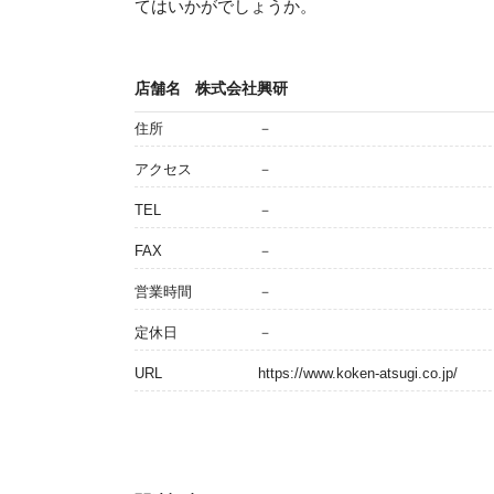
てはいかがでしょうか。
店舗名
株式会社興研
住所
－
アクセス
－
TEL
－
FAX
－
営業時間
－
定休日
－
URL
https://www.koken-atsugi.co.jp/