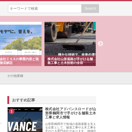
会社ＣＳＡの事業内容と強
株式会社山形道路が手がける舗
ホクシン設備株式会
徹底解説
装工事と土木技術の全容
る給排水空調消火設
績と強み
その他業種
おすすめ記事
株式会社アドバンスロードが山
1
形県鶴岡市で手がける舗装土木
工事と求人情報
山形県鶴岡市で地域の道路基盤を支え
る企業として、舗装工事や土木工事を
手がける専門会社があります。地域住