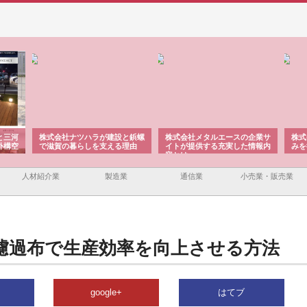
と三河
株式会社ナツハラが建設と鋲螺
株式会社メタルエースの企業サ
株式
外構空
で滋賀の暮らしを支える理由
イトが提供する充実した情報内
みを
容とは
人材紹介業
製造業
通信業
小売業・販売業
濾過布で生産効率を向上させる方法
google+
はてブ