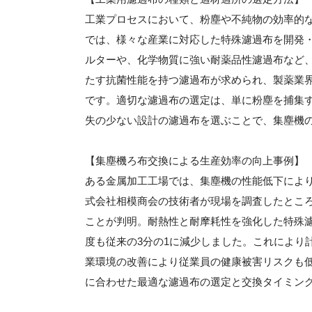
工業プロセスにおいて、粉塵や不純物の効率的
では、様々な産業に対応した特殊濾過布を開発
ルターや、化学物質に強い耐薬品性濾過布など
たす抗菌性能を持つ濾過布が求められ、製薬業界
です。適切な濾過布の選定は、単に粉塵を捕集
失の少ない設計の濾過布を選ぶことで、集塵機
【集塵機ろ布交換による生産効率の向上事例】
ある金属加工工場では、集塵機の性能低下によ
式会社相模商会の技術者が現場を調査したとこ
ことが判明。耐熱性と耐摩耗性を強化した特殊濾
度も従来の3分の1に減少しました。これにより
業環境の改善により従業員の健康被害リスクも
に合わせた最適な濾過布の選定と交換タイミン