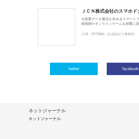
ＪＣＮ株式会社のスマホド
大容量データ通信を求めるスマート
画視聴やオンラインゲームを頻繁に楽
[士業（専門職種）][公認会計士事務所]
twitter
facebook
ネットジャーナル
ネットジャーナル