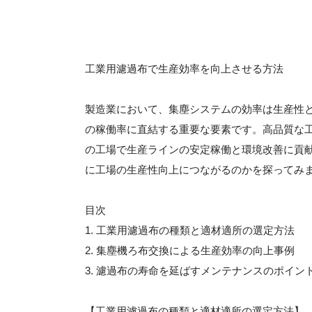
工業用濾過布で生産効率を向上させる方法
製造業において、集塵システムの効率は生産性
の稼働率に直結する重要な要素です。高品質な
の工場で生産ラインの安定稼働と環境改善に貢
に工場の生産性向上につながるのかを探ってみ
目次
1. 工業用濾過布の種類と適材適所の選定方法
2. 集塵機ろ布交換による生産効率の向上事例
3. 濾過布の寿命を延ばすメンテナンスのポイン
【工業用濾過布の種類と適材適所の選定方法】