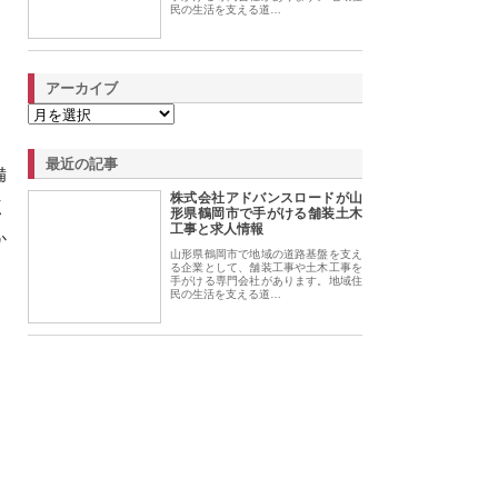
民の生活を支える道…
アーカイブ
最近の記事
備
株式会社アドバンスロードが山
く
形県鶴岡市で手がける舗装土木
工事と求人情報
か
山形県鶴岡市で地域の道路基盤を支え
る企業として、舗装工事や土木工事を
手がける専門会社があります。地域住
民の生活を支える道…