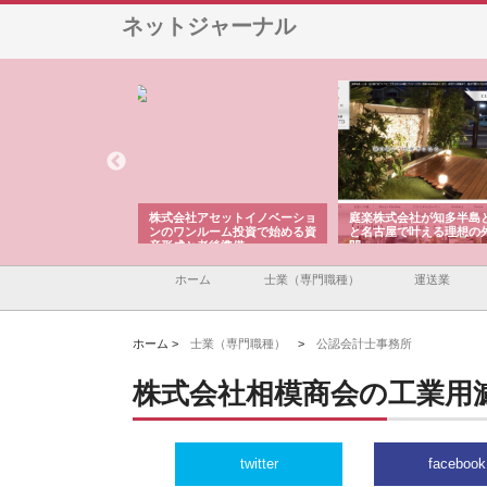
ネットジャーナル
ＯＮＯｃｏｍｐａｎｙ
株式会社アセットイノベーショ
庭楽株式会社が知多半島
ら広域配送を実現でき
ンのワンルーム投資で始める資
と名古屋で叶える理想の
産形成と老後準備
間
ホーム
士業（専門職種）
運送業
ホーム >
士業（専門職種）
>
公認会計士事務所
株式会社相模商会の工業用
twitter
facebook