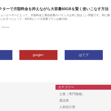
クターで月額料金を抑えながら大容量60GBを賢く使いこなす方法
フォンユーザーにとって、月額料金と通信容量のバランスは常に悩ましい問題です。特に動
しむ方々にとって、60GBという大容量プランは魅力的…
0views
google+
はてブ
カテゴリー
士業（専門職種）
運送業
人材紹介業