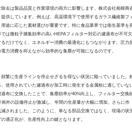
な除去は製品品質と作業環境の両方に影響します。株式会社相模商
・提供しています。例えば、高温環境下で使用するガラス繊維製フ
、用途に応じた素材選びが重要です。特に食品業界では衛生基準を
では微粒子捕集効率の高いHEPAフィルター対応の濾過布が不可
するだけでなく、エネルギー消費の最適化にもつながります。圧力
の電力消費を抑えながら効率的な集塵が可能になるのです。
り頻繁に生産ラインを停止せざるを得ない状況に陥っていました。
ろ、使用されていた濾過布が加工時に発生する金属粉に適していな
過布に交換したことで、集塵効率が40%向上し、フィルター交換
計画外の設備停止が激減し、年間の生産量が大幅に増加。さらに作
低減されました。このように、単なる部品交換ではなく、現場の状
グの適正化が、生産性向上の鍵となります。