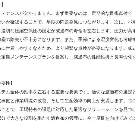
ト】
ンテナンスが欠かせません。まず重要なのは、定期的な目視点検で
ないか確認することで、早期の問題発見につながります。次に、パ
、適切な圧縮空気圧の設定が濾過布の寿命を左右します。圧力が高
粉塵の除去が不十分になります。また、季節による湿度変化も考慮
布に付着しやすくなるため、より頻繁な点検が必要になります。株
た定期メンテナンスプランを提案し、濾過布の性能維持と長寿命化
重要性】
ステム全体の効率を左右する重要な要素です。適切な濾過布の選定
定稼働と作業環境の改善、そして生産効率の向上が実現します。特
ることで、工場特有の課題に対応した最適なソリューションを見つ
部分で大きな役割を果たす濾過布の管理に、今一度目を向けてみて