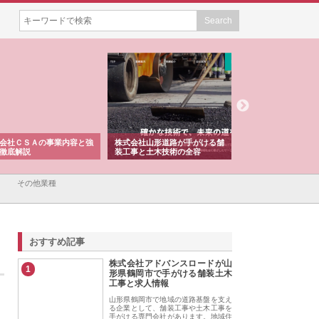
会社ＣＳＡの事業内容と強
株式会社山形道路が手がける舗
ホクシン設備株式会
徹底解説
装工事と土木技術の全容
る給排水空調消火設
績と強み
その他業種
おすすめ記事
株式会社アドバンスロードが山
1
形県鶴岡市で手がける舗装土木
工事と求人情報
山形県鶴岡市で地域の道路基盤を支え
る企業として、舗装工事や土木工事を
手がける専門会社があります。地域住