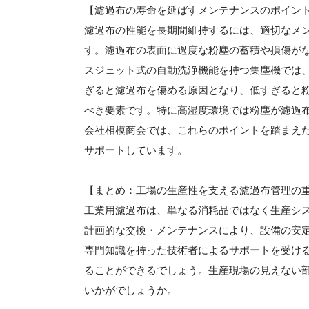
【濾過布の寿命を延ばすメンテナンスのポイン
濾過布の性能を長期間維持するには、適切なメ
す。濾過布の表面に過度な粉塵の蓄積や損傷が
スジェット式の自動洗浄機能を持つ集塵機では
ぎると濾過布を傷める原因となり、低すぎると
べき要素です。特に高湿度環境では粉塵が濾過
会社相模商会では、これらのポイントを踏まえ
サポートしています。
【まとめ：工場の生産性を支える濾過布管理の
工業用濾過布は、単なる消耗品ではなく生産シ
計画的な交換・メンテナンスにより、設備の安
専門知識を持った技術者によるサポートを受け
ることができるでしょう。生産現場の見えない
いかがでしょうか。