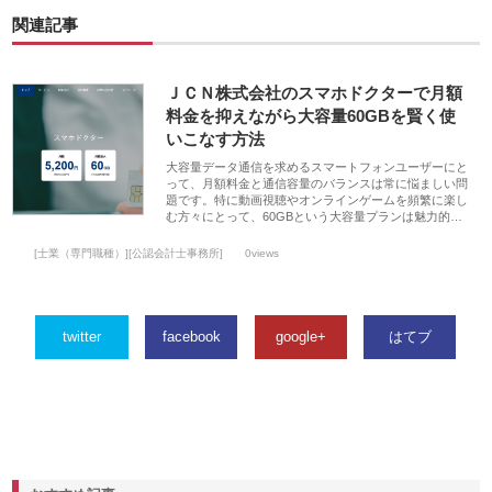
関連記事
ＪＣＮ株式会社のスマホドクターで月額
料金を抑えながら大容量60GBを賢く使
いこなす方法
大容量データ通信を求めるスマートフォンユーザーにと
って、月額料金と通信容量のバランスは常に悩ましい問
題です。特に動画視聴やオンラインゲームを頻繁に楽し
む方々にとって、60GBという大容量プランは魅力的…
[士業（専門職種）][公認会計士事務所]
0views
twitter
facebook
google+
はてブ