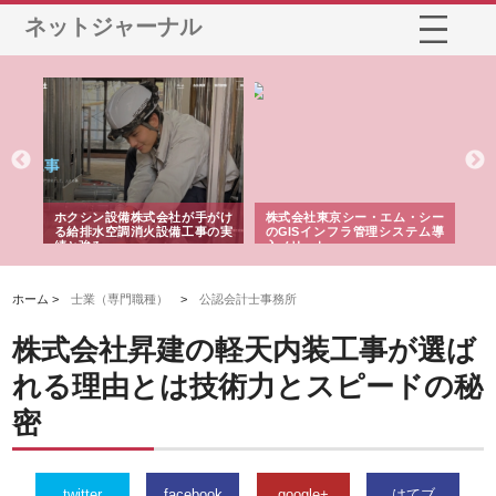
ネットジャーナル
る舗
ホクシン設備株式会社が手がけ
株式会社東京シー・エム・シー
株
る給排水空調消火設備工事の実
のGISインフラ管理システム導
か
績と強み
入メリット
由
ホーム >
士業（専門職種）
>
公認会計士事務所
株式会社昇建の軽天内装工事が選ば
れる理由とは技術力とスピードの秘
密
twitter
facebook
google+
はてブ