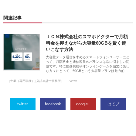
関連記事
ＪＣＮ株式会社のスマホドクターで月額
料金を抑えながら大容量60GBを賢く使
いこなす方法
大容量データ通信を求めるスマートフォンユーザーにと
って、月額料金と通信容量のバランスは常に悩ましい問
題です。特に動画視聴やオンラインゲームを頻繁に楽し
む方々にとって、60GBという大容量プランは魅力的…
[士業（専門職種）][公認会計士事務所]
0views
twitter
facebook
google+
はてブ