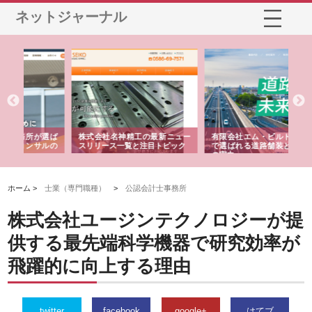
ネットジャーナル
選ば
株式会社名神精工の最新ニュー
有限会社エム・ビルドが南多摩
有
ルの
スリリース一覧と注目トピック
で選ばれる道路舗装と土木工事
ネ
の実力
ホーム >
士業（専門職種）
>
公認会計士事務所
株式会社ユージンテクノロジーが提
供する最先端科学機器で研究効率が
飛躍的に向上する理由
twitter
facebook
google+
はてブ