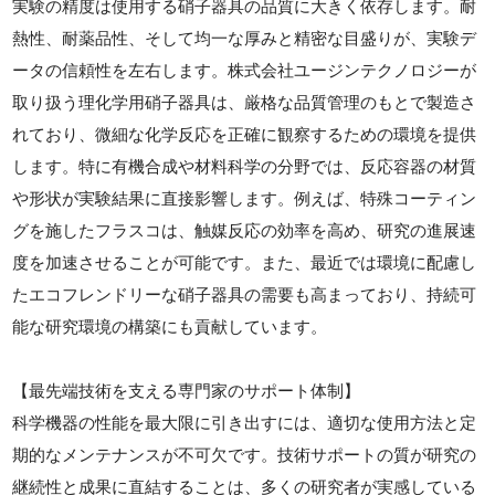
実験の精度は使用する硝子器具の品質に大きく依存します。耐
熱性、耐薬品性、そして均一な厚みと精密な目盛りが、実験デ
ータの信頼性を左右します。株式会社ユージンテクノロジーが
取り扱う理化学用硝子器具は、厳格な品質管理のもとで製造さ
れており、微細な化学反応を正確に観察するための環境を提供
します。特に有機合成や材料科学の分野では、反応容器の材質
や形状が実験結果に直接影響します。例えば、特殊コーティン
グを施したフラスコは、触媒反応の効率を高め、研究の進展速
度を加速させることが可能です。また、最近では環境に配慮し
たエコフレンドリーな硝子器具の需要も高まっており、持続可
能な研究環境の構築にも貢献しています。
【最先端技術を支える専門家のサポート体制】
科学機器の性能を最大限に引き出すには、適切な使用方法と定
期的なメンテナンスが不可欠です。技術サポートの質が研究の
継続性と成果に直結することは、多くの研究者が実感している