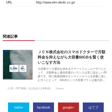
URL
http://www.elm-denki.co.jp/
関連記事
ＪＣＮ株式会社のスマホドクターで月額
料金を抑えながら大容量60GBを賢く使
いこなす方法
大容量データ通信を求めるスマートフォンユーザーにと
って、月額料金と通信容量のバランスは常に悩ましい問
題です。特に動画視聴やオンラインゲームを頻繁に楽し
む方々にとって、60GBという大容量プランは魅力的…
[士業（専門職種）][公認会計士事務所]
0views
twitter
facebook
google+
はてブ