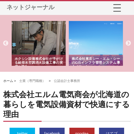
ネットジャーナル
る舗
ホクシン設備株式会社が手がけ
株式会社東京シー・エム・シー
株
る給排水空調消火設備工事の実
のGISインフラ管理システム導
か
績と強み
入メリット
由
ホーム >
士業（専門職種）
>
公認会計士事務所
株式会社エルム電気商会が北海道の
暮らしを電気設備資材で快適にする
理由
twitter
facebook
google+
はてブ