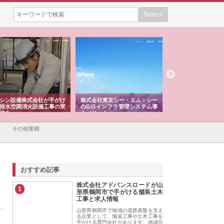
シン設備株式会社が手がけ
株式会社東京シー・エム・シー
株式会社アクアスペ
排水空調消火設備工事の実
のGISインフラ管理システム導
から陸上まで一貫施
強み
入メリット
由
その他業種
おすすめ記事
株式会社アドバンスロードが山
1
形県鶴岡市で手がける舗装土木
工事と求人情報
山形県鶴岡市で地域の道路基盤を支え
る企業として、舗装工事や土木工事を
手がける専門会社があります。地域住