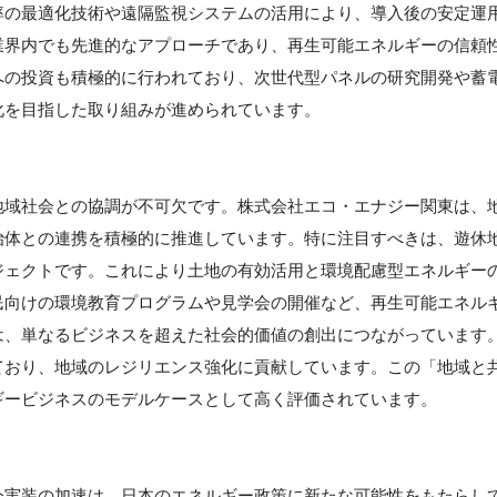
率の最適化技術や遠隔監視システムの活用により、導入後の安定運
業界内でも先進的なアプローチであり、再生可能エネルギーの信頼
への投資も積極的に行われており、次世代型パネルの研究開発や蓄
化を目指した取り組みが進められています。
地域社会との協調が不可欠です。株式会社エコ・エナジー関東は、
治体との連携を積極的に推進しています。特に注目すべきは、遊休
ジェクトです。これにより土地の有効活用と環境配慮型エネルギー
民向けの環境教育プログラムや見学会の開催など、再生可能エネル
は、単なるビジネスを超えた社会的価値の創出につながっています
ており、地域のレジリエンス強化に貢献しています。この「地域と
ギービジネスのモデルケースとして高く評価されています。
】
会実装の加速は、日本のエネルギー政策に新たな可能性をもたらし