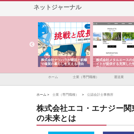
ネットジャーナル
会社が知多半島と三河
株式会社ナツハラが建設と鋲螺
株式会社メタルエースの
で叶える理想の外構空
で滋賀の暮らしを支える理由
イトが提供する充実した
容とは
ホーム
士業（専門職種）
運送業
ホーム >
士業（専門職種）
>
公認会計士事務所
株式会社エコ・エナジー関
の未来とは