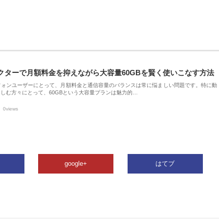
クターで月額料金を抑えながら大容量60GBを賢く使いこなす方法
フォンユーザーにとって、月額料金と通信容量のバランスは常に悩ましい問題です。特に動
しむ方々にとって、60GBという大容量プランは魅力的…
0views
google+
はてブ