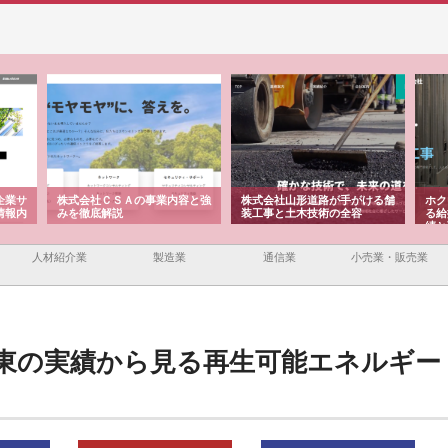
企業サ
株式会社ＣＳＡの事業内容と強
株式会社山形道路が手がける舗
ホク
情報内
みを徹底解説
装工事と土木技術の全容
る給
績と
人材紹介業
製造業
通信業
小売業・販売業
東の実績から見る再生可能エネルギー