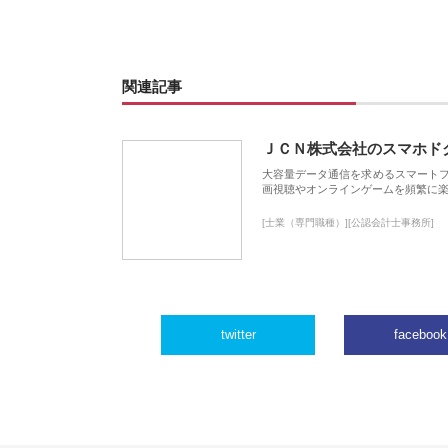
関連記事
ＪＣＮ株式会社のスマホド
大容量データ通信を求めるスマート
画視聴やオンラインゲームを頻繁に楽
[士業（専門職種）][公認会計士事務所]
twitter
facebook