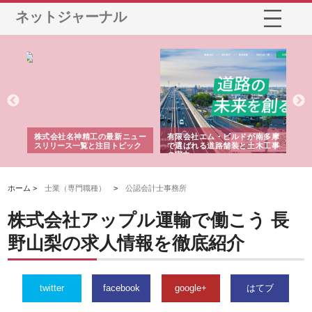
ネットジャーナル
選ば
株式会社名神精工の最新ニュー
有限会社エム・ビルドが南多摩
有
ルの
スリリース一覧と注目トピック
で選ばれる道路舗装と土木工事
ネ
の実力
ホーム >
士業（専門職種）
>
公認会計士事務所
株式会社アップル運輸で働こう 長
野山梨の求人情報を徹底紹介
twitter
facebook
google+
はてブ