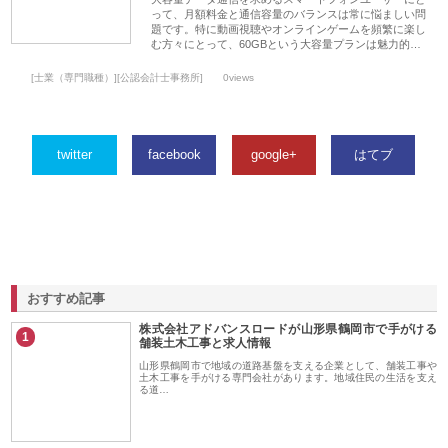
って、月額料金と通信容量のバランスは常に悩ましい問
題です。特に動画視聴やオンラインゲームを頻繁に楽し
む方々にとって、60GBという大容量プランは魅力的…
[士業（専門職種）][公認会計士事務所]
0views
twitter
facebook
google+
はてブ
おすすめ記事
株式会社アドバンスロードが山形県鶴岡市で手がける
1
舗装土木工事と求人情報
山形県鶴岡市で地域の道路基盤を支える企業として、舗装工事や
土木工事を手がける専門会社があります。地域住民の生活を支え
る道…