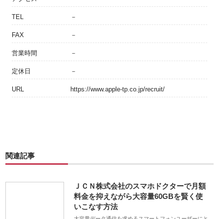
TEL
－
FAX
－
営業時間
－
定休日
－
URL
https://www.apple-tp.co.jp/recruit/
関連記事
ＪＣＮ株式会社のスマホドクターで月額
料金を抑えながら大容量60GBを賢く使
いこなす方法
大容量データ通信を求めるスマートフォンユーザーにと