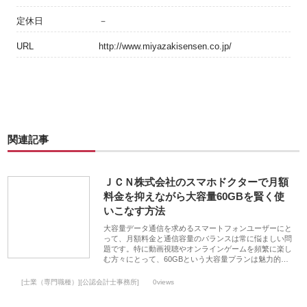
定休日
－
URL
http://www.miyazakisensen.co.jp/
関連記事
ＪＣＮ株式会社のスマホドクターで月額
料金を抑えながら大容量60GBを賢く使
いこなす方法
大容量データ通信を求めるスマートフォンユーザーにと
って、月額料金と通信容量のバランスは常に悩ましい問
題です。特に動画視聴やオンラインゲームを頻繁に楽し
む方々にとって、60GBという大容量プランは魅力的…
[士業（専門職種）][公認会計士事務所]
0views