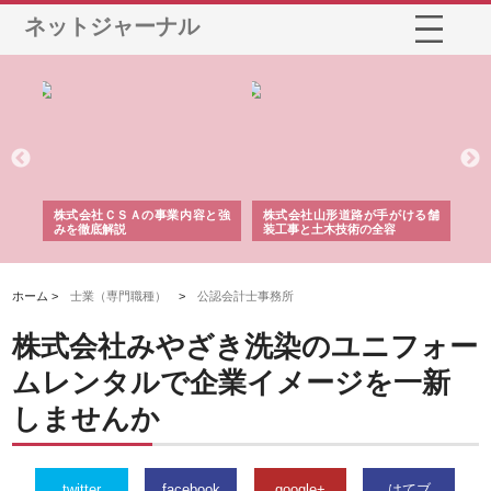
ネットジャーナル
業サ
株式会社ＣＳＡの事業内容と強
株式会社山形道路が手がける舗
ホ
報内
みを徹底解説
装工事と土木技術の全容
る
績
ホーム >
士業（専門職種）
>
公認会計士事務所
株式会社みやざき洗染のユニフォー
ムレンタルで企業イメージを一新
しませんか
twitter
facebook
google+
はてブ