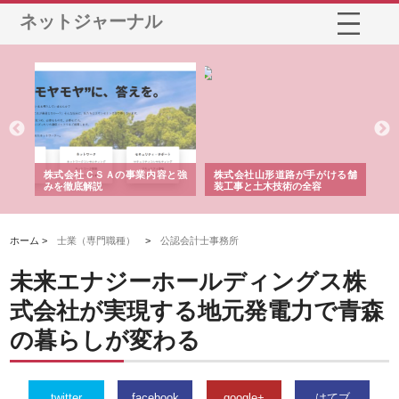
ネットジャーナル
業サ
株式会社ＣＳＡの事業内容と強
株式会社山形道路が手がける舗
ホ
報内
みを徹底解説
装工事と土木技術の全容
る
績
ホーム >
士業（専門職種）
>
公認会計士事務所
未来エナジーホールディングス株
式会社が実現する地元発電力で青森
の暮らしが変わる
twitter
facebook
google+
はてブ