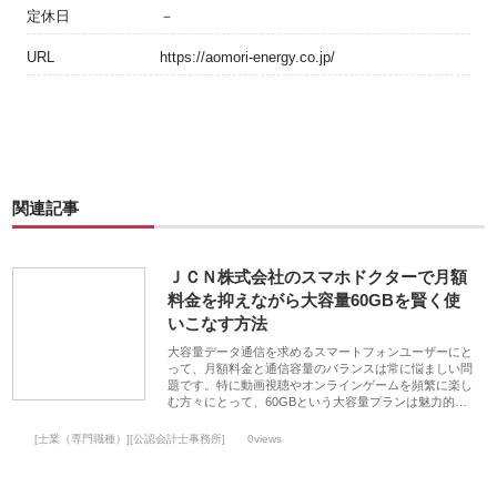
定休日
－
URL
https://aomori-energy.co.jp/
関連記事
ＪＣＮ株式会社のスマホドクターで月額
料金を抑えながら大容量60GBを賢く使
いこなす方法
大容量データ通信を求めるスマートフォンユーザーにと
って、月額料金と通信容量のバランスは常に悩ましい問
題です。特に動画視聴やオンラインゲームを頻繁に楽し
む方々にとって、60GBという大容量プランは魅力的…
[士業（専門職種）][公認会計士事務所]
0views