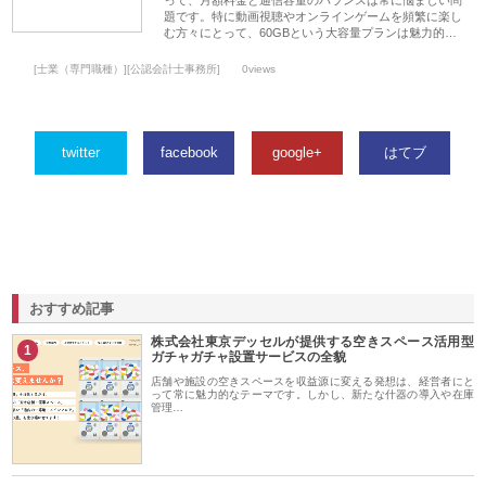
って、月額料金と通信容量のバランスは常に悩ましい問
題です。特に動画視聴やオンラインゲームを頻繁に楽し
む方々にとって、60GBという大容量プランは魅力的…
[士業（専門職種）][公認会計士事務所]
0views
twitter
facebook
google+
はてブ
おすすめ記事
株式会社東京デッセルが提供する空きスペース活用型
1
ガチャガチャ設置サービスの全貌
店舗や施設の空きスペースを収益源に変える発想は、経営者にと
って常に魅力的なテーマです。しかし、新たな什器の導入や在庫
管理…