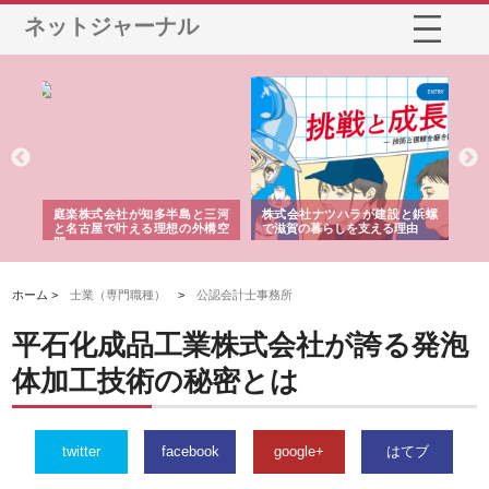
ネットジャーナル
庭楽株式会社が知多半島と三河
株式会社ナツハラが建設と鋲螺
株式会社メタ
と名古屋で叶える理想の外構空
で滋賀の暮らしを支える理由
イトが提供す
間
容とは
ホーム >
士業（専門職種）
>
公認会計士事務所
平石化成品工業株式会社が誇る発泡
体加工技術の秘密とは
twitter
facebook
google+
はてブ