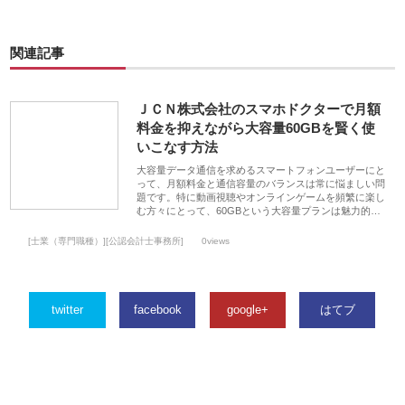
関連記事
ＪＣＮ株式会社のスマホドクターで月額
料金を抑えながら大容量60GBを賢く使
いこなす方法
大容量データ通信を求めるスマートフォンユーザーにと
って、月額料金と通信容量のバランスは常に悩ましい問
題です。特に動画視聴やオンラインゲームを頻繁に楽し
む方々にとって、60GBという大容量プランは魅力的…
[士業（専門職種）][公認会計士事務所]
0views
twitter
facebook
google+
はてブ