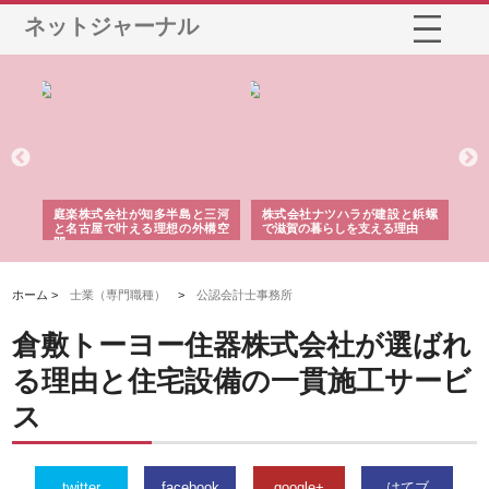
ネットジャーナル
ショ
庭楽株式会社が知多半島と三河
株式会社ナツハラが建設と鋲螺
株
る資
と名古屋で叶える理想の外構空
で滋賀の暮らしを支える理由
イ
間
容
ホーム >
士業（専門職種）
>
公認会計士事務所
倉敷トーヨー住器株式会社が選ばれ
る理由と住宅設備の一貫施工サービ
ス
twitter
facebook
google+
はてブ