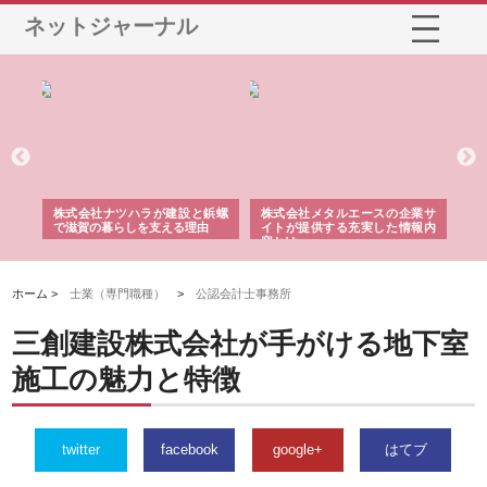
ネットジャーナル
メタルエースの企業サ
株式会社ＣＳＡの事業内容と強
株式会社山形道路が手
供する充実した情報内
みを徹底解説
装工事と土木技術の全
ホーム >
士業（専門職種）
>
公認会計士事務所
三創建設株式会社が手がける地下室
施工の魅力と特徴
twitter
facebook
google+
はてブ