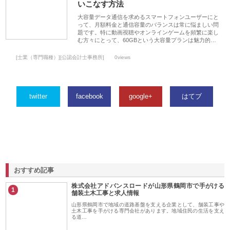
いこなす方法
大容量データ通信を求めるスマートフォンユーザーにと
って、月額料金と通信容量のバランスは常に悩ましい問
題です。特に動画視聴やオンラインゲームを頻繁に楽し
む方々にとって、60GBという大容量プランは魅力的…
[士業（専門職種）][公認会計士事務所]
0views
twitter
facebook
google+
はてブ
おすすめ記事
株式会社アドバンスロードが山形県鶴岡市で手がける
1
舗装土木工事と求人情報
山形県鶴岡市で地域の道路基盤を支える企業として、舗装工事や
土木工事を手がける専門会社があります。地域住民の生活を支え
る道…