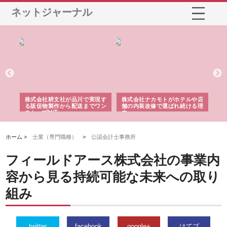
ネットジャーナル
ノー
株式会社耕文社が品川で実現す
株式会社ナカモトがホテルや店
株
の専
る販促物製作から配送までワン
舗の内装改修で選ばれ続ける理
れ
ストップ対応
由
強
ホーム >
士業（専門職種）
>
公認会計士事務所
フィールドアース株式会社の事業内
容から見る持続可能な未来への取り
組み
twitter
facebook
google+
はてブ