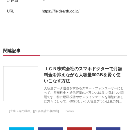
定休日
－
URL
https://fieldearth.co.jp/
関連記事
ＪＣＮ株式会社のスマホドクターで月額
料金を抑えながら大容量60GBを賢く使
いこなす方法
大容量データ通信を求めるスマートフォンユーザーにと
って、月額料金と通信容量のバランスは常に悩ましい問
題です。特に動画視聴やオンラインゲームを頻繁に楽し
む方々にとって、60GBという大容量プランは魅力的…
[士業（専門職種）][公認会計士事務所]
0views