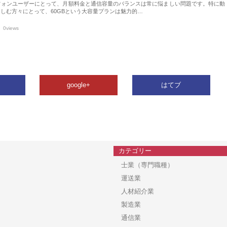
フォンユーザーにとって、月額料金と通信容量のバランスは常に悩ましい問題です。特に動
しむ方々にとって、60GBという大容量プランは魅力的…
0views
google+
はてブ
カテゴリー
士業（専門職種）
運送業
人材紹介業
製造業
通信業