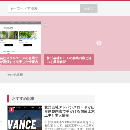
会社メタルエースの企業サ
株式会社ＣＳＡの事業内容と強
株式会社山形道路が
が提供する充実した情報内
みを徹底解説
装工事と土木技術の
は
その他業種
おすすめ記事
株式会社アドバンスロードが山
1
形県鶴岡市で手がける舗装土木
工事と求人情報
山形県鶴岡市で地域の道路基盤を支え
る企業として、舗装工事や土木工事を
手がける専門会社があります。地域住