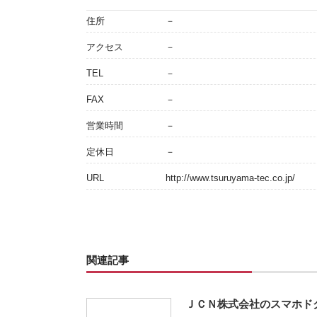
住所
－
アクセス
－
TEL
－
FAX
－
営業時間
－
定休日
－
URL
http://www.tsuruyama-tec.co.jp/
関連記事
ＪＣＮ株式会社のスマホド