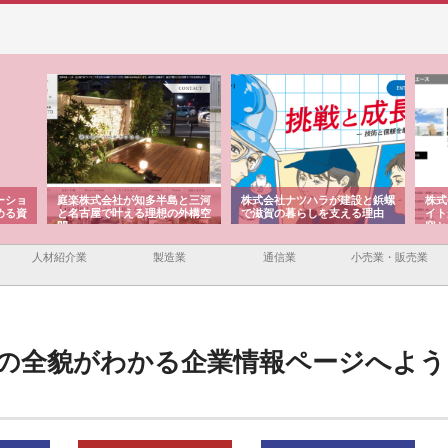
ーショ
庭楽株式会社が知多半島と三河
株式会社ナツハラが建設と鋲螺
株式
める資
と名古屋で叶える理想の外構空
で滋賀の暮らしを支える理由
イト
間
容と
人材紹介業
製造業
通信業
小売業・販売業
の全貌がわかる企業情報ページへよう