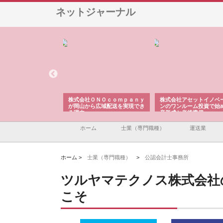
ネットジャーナル
翔栄が草津市で担う建
株式会社ＯＮＯｃｏｍｐａｎｙ
株式会社アセットイノベ
事の現場力と信頼性
が岡山から広域配送を実現でき
ンのワンルーム投資で始
る理由
産形成と老後準備
ホーム
士業（専門職種）
運送業
ホーム >
士業（専門職種）
>
公認会計士事務所
ツルヤマテクノス株式会社
こそ