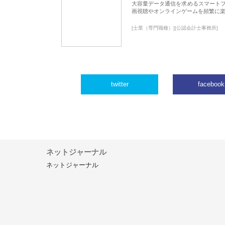
大容量データ通信を求めるスマート
画視聴やオンラインゲームを頻繁に楽
[士業（専門職種）][公認会計士事務所]
twitter
facebook
ネットジャーナル
ネットジャーナル