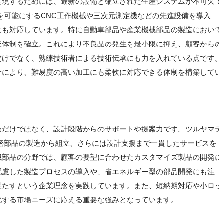
実現するためには、最新の設備と確立された生産システムが不可欠
を可能にするCNC工作機械や三次元測定機などの先進設備を導入
にも対応しています。特に自動車部品や産業機械部品の製造におい
査体制を確立。これにより不良品の発生を最小限に抑え、顧客から
だけでなく、熟練技術者による技術伝承にも力を入れている点です
合により、難易度の高い加工にも柔軟に対応できる体制を構築して
造だけではなく、設計段階からのサポートや提案力です。ツルヤマ
密部品の製造から組立、さらには設計支援まで一貫したサービスを
械部品の分野では、顧客の要望に合わせたカスタマイズ製品の開発
配慮した製造プロセスの導入や、省エネルギー型の部品開発にも注
果たすという企業理念を実践しています。また、短納期対応や小ロ
化する市場ニーズに応える重要な強みとなっています。