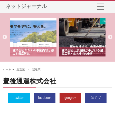
ネットジャーナル
株式会社ＣＳＡの事業内容と強
株式会社山形道路が手がける舗
ホクシン
みを徹底解説
装工事と土木技術の全容
る給排水
績と強み
ホーム >
運送業
>
運送業
豊後通運株式会社
twitter
facebook
google+
はてブ