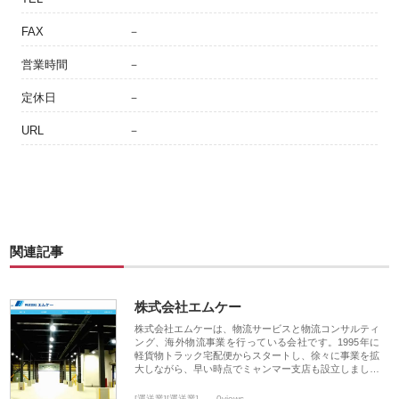
FAX
－
営業時間
－
定休日
－
URL
－
関連記事
株式会社エムケー
株式会社エムケーは、物流サービスと物流コンサルティ
ング、海外物流事業を行っている会社です。1995年に
軽貨物トラック宅配便からスタートし、徐々に事業を拡
大しながら、早い時点でミャンマー支店も設立しまし…
[運送業][運送業]
0views