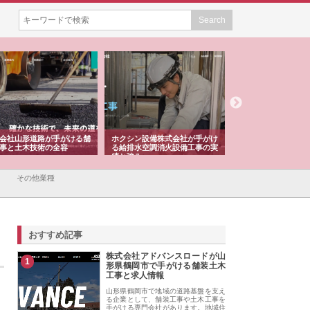
会社山形道路が手がける舗
ホクシン設備株式会社が手がけ
株式会社東京シー・
事と土木技術の全容
る給排水空調消火設備工事の実
のGISインフラ管理
績と強み
入メリット
その他業種
おすすめ記事
株式会社アドバンスロードが山
1
形県鶴岡市で手がける舗装土木
工事と求人情報
山形県鶴岡市で地域の道路基盤を支え
る企業として、舗装工事や土木工事を
手がける専門会社があります。地域住