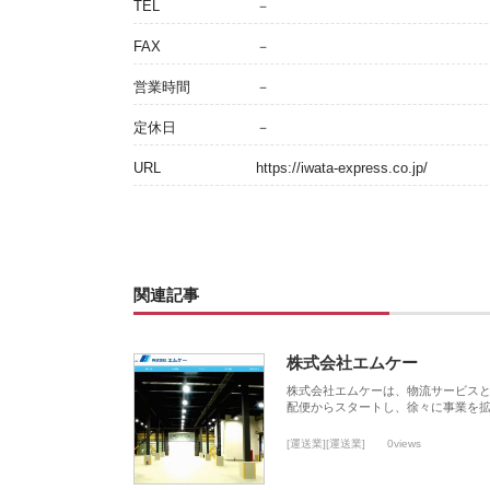
TEL
－
FAX
－
営業時間
－
定休日
－
URL
https://iwata-express.co.jp/
関連記事
株式会社エムケー
株式会社エムケーは、物流サービスと
配便からスタートし、徐々に事業を
[運送業][運送業]
0views