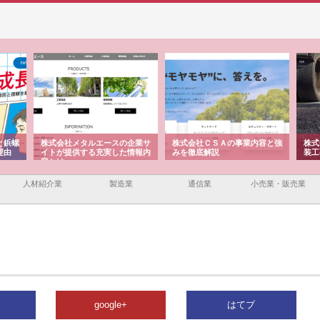
と鋲螺
株式会社メタルエースの企業サ
株式会社ＣＳＡの事業内容と強
株式
理由
イトが提供する充実した情報内
みを徹底解説
装工
容とは
人材紹介業
製造業
通信業
小売業・販売業
google+
はてブ