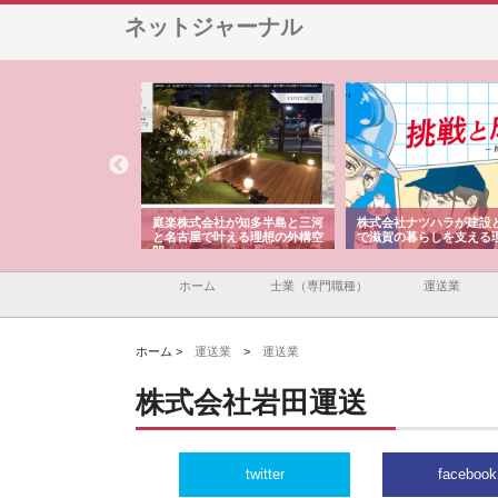
ネットジャーナル
アセットイノベーショ
庭楽株式会社が知多半島と三河
株式会社ナツハラが建設
ルーム投資で始める資
と名古屋で叶える理想の外構空
で滋賀の暮らしを支える
老後準備
間
ホーム
士業（専門職種）
運送業
ホーム >
運送業
>
運送業
株式会社岩田運送
twitter
facebook