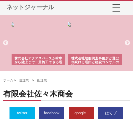
ネットジャーナル
シー
株式会社アクアスペースが水中
株式会社地盤調査事務所が選ば
株
ム導
から陸上まで一貫施工できる理
れ続ける理由と建設コンサルの
ス
由
強み
ホーム >
運送業
>
配送業
有限会社佐々木商会
twitter
facebook
google+
はてブ