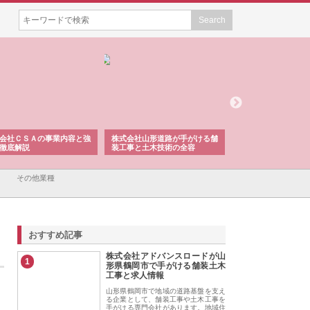
会社ＣＳＡの事業内容と強
株式会社山形道路が手がける舗
ホクシン設備株式会
徹底解説
装工事と土木技術の全容
る給排水空調消火設
績と強み
その他業種
おすすめ記事
株式会社アドバンスロードが山
1
形県鶴岡市で手がける舗装土木
工事と求人情報
山形県鶴岡市で地域の道路基盤を支え
る企業として、舗装工事や土木工事を
手がける専門会社があります。地域住