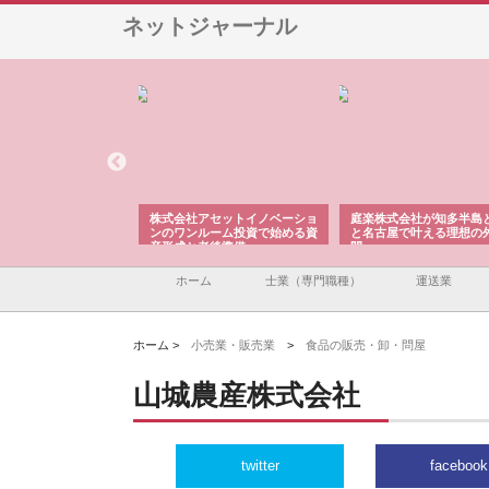
ネットジャーナル
ＯＮＯｃｏｍｐａｎｙ
株式会社アセットイノベーショ
庭楽株式会社が知多半島
ら広域配送を実現でき
ンのワンルーム投資で始める資
と名古屋で叶える理想の
産形成と老後準備
間
ホーム
士業（専門職種）
運送業
ホーム >
小売業・販売業
>
食品の販売・卸・問屋
山城農産株式会社
twitter
facebook