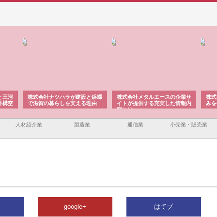
と三河
株式会社ナツハラが建設と鋲螺
株式会社メタルエースの企業サ
株式
外構空
で滋賀の暮らしを支える理由
イトが提供する充実した情報内
みを
容とは
人材紹介業
製造業
通信業
小売業・販売業
google+
はてブ