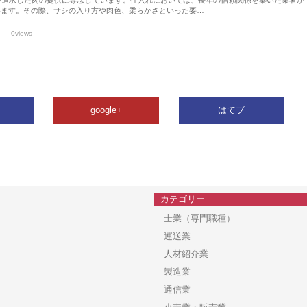
います。その際、サシの入り方や肉色、柔らかさといった要…
0views
google+
はてブ
カテゴリー
士業（専門職種）
運送業
人材紹介業
製造業
通信業