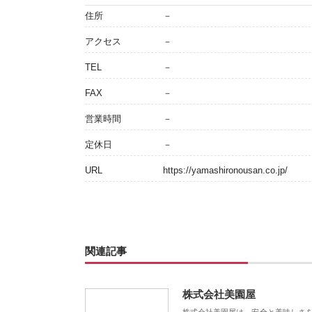
住所
－
アクセス
－
TEL
－
FAX
－
営業時間
－
定休日
－
URL
https://yamashironousan.co.jp/
関連記事
株式会社美園屋
株式会社美園屋は、安全と美味しさ