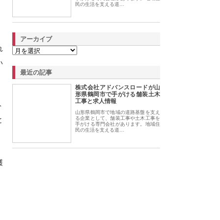
民の生活を支える道…
アーカイブ
れ
い
最近の記事
株式会社アドバンスロードが山
形県鶴岡市で手がける舗装土木
工事と求人情報
ト
山形県鶴岡市で地域の道路基盤を支え
と
る企業として、舗装工事や土木工事を
手がける専門会社があります。地域住
民の生活を支える道…
穫