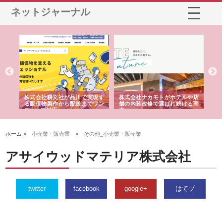
ネットジャーナル
ノー
株式会社耕文社が品川で実現す
株式会社ナカモトがホテルや店
株
の専
る販促物製作から配送までワン
舗の内装改修で選ばれ続ける理
れ
ストップ対応
由
強
ホーム >
小売業・販売業
>
その他_小売業・販売業
アサイウッドマテリア株式会社
twitter
facebook
google+
はてブ