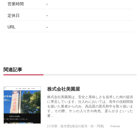
営業時間
－
定休日
－
URL
－
関連記事
株式会社美園屋
株式会社美園屋は、安全と美味しさを追求した肉の提供
に専念しています。仕入れにおいては、長年の信頼関係
を築いた業者からのみ、高品質の黒毛和牛を取り扱いま
す。その際、サシの入り方や肉色、柔らかさといった
要…
[小売業・販売業][食品の販売・卸・問屋]
0views