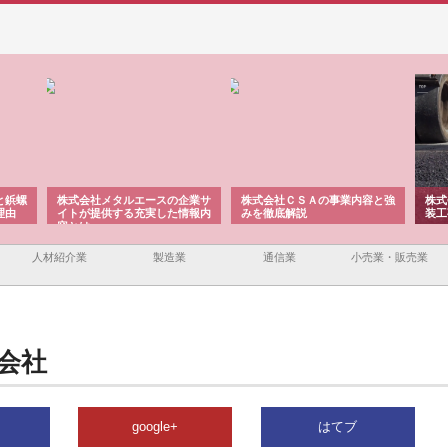
と鋲螺
株式会社メタルエースの企業サ
株式会社ＣＳＡの事業内容と強
株式
理由
イトが提供する充実した情報内
みを徹底解説
装工
容とは
人材紹介業
製造業
通信業
小売業・販売業
会社
google+
はてブ