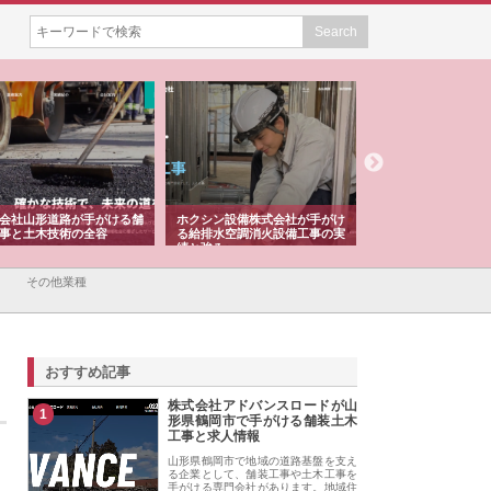
会社山形道路が手がける舗
ホクシン設備株式会社が手がけ
株式会社東京シー・
事と土木技術の全容
る給排水空調消火設備工事の実
のGISインフラ管理
績と強み
入メリット
その他業種
おすすめ記事
株式会社アドバンスロードが山
1
形県鶴岡市で手がける舗装土木
工事と求人情報
山形県鶴岡市で地域の道路基盤を支え
る企業として、舗装工事や土木工事を
手がける専門会社があります。地域住