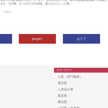
います。その際、サシの入り方や肉色、柔らかさといった要…
0views
google+
はてブ
カテゴリー
士業（専門職種）
運送業
人材紹介業
製造業
通信業