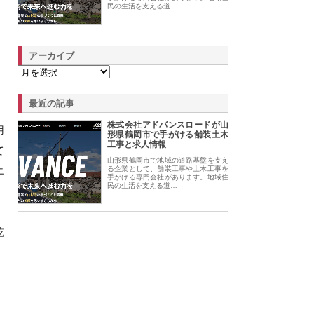
民の生活を支える道…
アーカイブ
最近の記事
株式会社アドバンスロードが山
用
形県鶴岡市で手がける舗装土木
工事と求人情報
て
山形県鶴岡市で地域の道路基盤を支え
エ
る企業として、舗装工事や土木工事を
手がける専門会社があります。地域住
民の生活を支える道…
乾