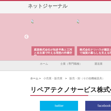
ネットジャーナル
アセットイノベーショ
庭楽株式会社が知多半島と三河
株式会社ナツハラが建設
ルーム投資で始める資
と名古屋で叶える理想の外構空
で滋賀の暮らしを支える
老後準備
間
ホーム
士業（専門職種）
運送業
ホーム >
小売業・販売業
>
販売・卸（その他機械器具）
リペアテクノサービス株式
twitter
facebook