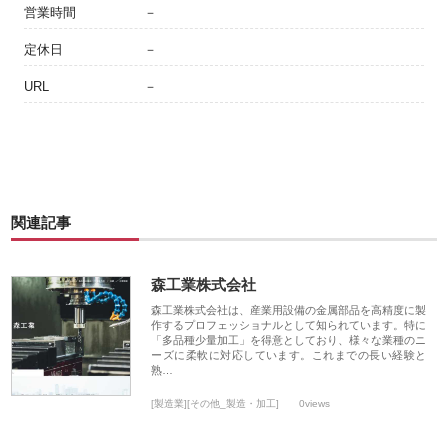
営業時間
－
定休日
－
URL
－
関連記事
森工業株式会社
森工業株式会社は、産業用設備の金属部品を高精度に製
作するプロフェッショナルとして知られています。特に
「多品種少量加工」を得意としており、様々な業種のニ
ーズに柔軟に対応しています。これまでの長い経験と
熟…
[製造業][その他_製造・加工]
0views