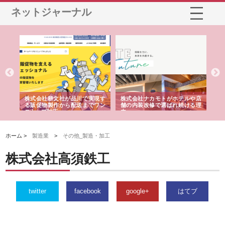
ネットジャーナル
ノー
株式会社耕文社が品川で実現す
株式会社ナカモトがホテルや店
株
の専
る販促物製作から配送までワン
舗の内装改修で選ばれ続ける理
れ
ストップ対応
由
強
ホーム >
製造業
>
その他_製造・加工
株式会社高須鉄工
twitter
facebook
google+
はてブ