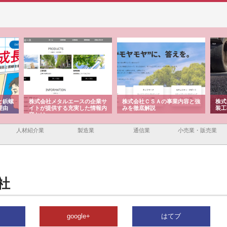
と鋲螺
株式会社メタルエースの企業サ
株式会社ＣＳＡの事業内容と強
株式
理由
イトが提供する充実した情報内
みを徹底解説
装工
容とは
人材紹介業
製造業
通信業
小売業・販売業
社
google+
はてブ