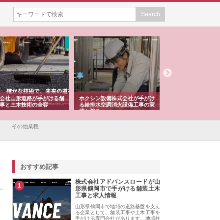
会社山形道路が手がける舗
ホクシン設備株式会社が手がけ
株式会社東京シー・
事と土木技術の全容
る給排水空調消火設備工事の実
のGISインフラ管理
績と強み
入メリット
その他業種
おすすめ記事
株式会社アドバンスロードが山
1
形県鶴岡市で手がける舗装土木
工事と求人情報
山形県鶴岡市で地域の道路基盤を支え
る企業として、舗装工事や土木工事を
手がける専門会社があります。地域住