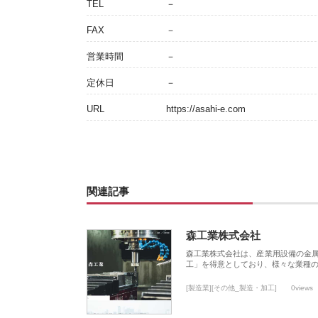
TEL
－
FAX
－
営業時間
－
定休日
－
URL
https://asahi-e.com
関連記事
森工業株式会社
森工業株式会社は、産業用設備の金
工」を得意としており、様々な業種
[製造業][その他_製造・加工]
0views