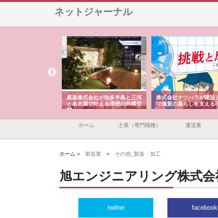
ネットジャーナル
アセットイノベーショ
庭楽株式会社が知多半島と三河
株式会社ナツハラが建設
ルーム投資で始める資
と名古屋で叶える理想の外構空
で滋賀の暮らしを支える
老後準備
間
ホーム
士業（専門職種）
運送業
ホーム >
製造業
>
その他_製造・加工
旭エンジニアリング株式会
twitter
facebook