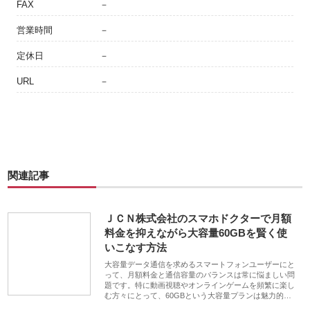
FAX
－
営業時間
－
定休日
－
URL
－
関連記事
ＪＣＮ株式会社のスマホドクターで月額
料金を抑えながら大容量60GBを賢く使
いこなす方法
大容量データ通信を求めるスマートフォンユーザーにと
って、月額料金と通信容量のバランスは常に悩ましい問
題です。特に動画視聴やオンラインゲームを頻繁に楽し
む方々にとって、60GBという大容量プランは魅力的…