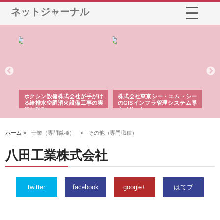
ネットジャーナル
る舗
ホクシン設備株式会社が手がけ
株式会社東京シー・エム・シー
株
る給排水空調消火設備工事の実
のGISインフラ管理システム導
か
績と強み
入メリット
由
ホーム >
士業（専門職種）
>
その他（専門職種）
八田工業株式会社
twitter
facebook
google+
はてブ