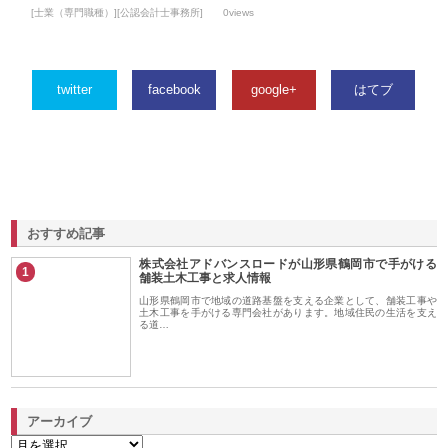
[士業（専門職種）][公認会計士事務所]
0views
twitter
facebook
google+
はてブ
おすすめ記事
株式会社アドバンスロードが山形県鶴岡市で手がける
1
舗装土木工事と求人情報
山形県鶴岡市で地域の道路基盤を支える企業として、舗装工事や
土木工事を手がける専門会社があります。地域住民の生活を支え
る道…
アーカイブ