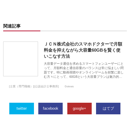
関連記事
ＪＣＮ株式会社のスマホドクターで月額
料金を抑えながら大容量60GBを賢く使
いこなす方法
大容量データ通信を求めるスマートフォンユーザーにと
って、月額料金と通信容量のバランスは常に悩ましい問
題です。特に動画視聴やオンラインゲームを頻繁に楽し
む方々にとって、60GBという大容量プランは魅力的…
[士業（専門職種）][公認会計士事務所]
0views
twitter
facebook
google+
はてブ