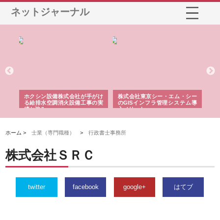
ネットジャーナル
る舗
ホクシン設備株式会社が手がけ
株式会社東京シー・エム・シー
株
る給排水空調消火設備工事の実
のGISインフラ管理システム導
か
績と強み
入メリット
由
ホーム >
士業（専門職種）
>
行政書士事務所
株式会社ＳＲＣ
twitter
facebook
google+
はてブ