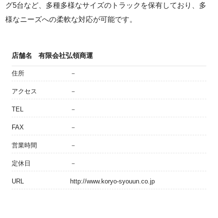
グ5台など、多種多様なサイズのトラックを保有しており、多
様なニーズへの柔軟な対応が可能です。
店舗名
有限会社弘領商運
住所
－
アクセス
－
TEL
－
FAX
－
営業時間
－
定休日
－
URL
http://www.koryo-syouun.co.jp