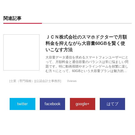
関連記事
ＪＣＮ株式会社のスマホドクターで月額
料金を抑えながら大容量60GBを賢く使
いこなす方法
大容量データ通信を求めるスマートフォンユーザーにと
って、月額料金と通信容量のバランスは常に悩ましい問
題です。特に動画視聴やオンラインゲームを頻繁に楽し
む方々にとって、60GBという大容量プランは魅力的…
[士業（専門職種）][公認会計士事務所]
0views
twitter
facebook
google+
はてブ