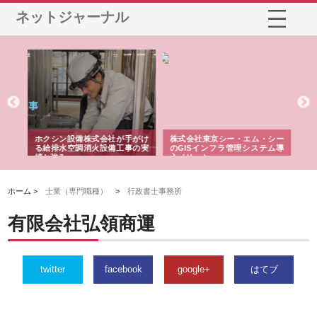
ネットジャーナル
る舗
ホクシン設備株式会社が手がけ
株式会社東京シー・エム・シー
株
る給排水空調消火設備工事の実
のGISインフラ管理システム導
か
績と強み
入メリット
由
ホーム >
士業（専門職種）
>
行政書士事務所
有限会社弘領商運
twitter
facebook
google+
はてブ