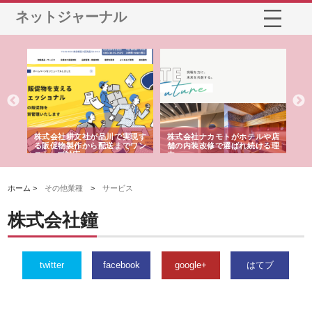
ネットジャーナル
ノー
株式会社耕文社が品川で実現す
株式会社ナカモトがホテルや店
株
の専
る販促物製作から配送までワン
舗の内装改修で選ばれ続ける理
れ
ストップ対応
由
強
ホーム >
その他業種
>
サービス
株式会社鐘
twitter
facebook
google+
はてブ