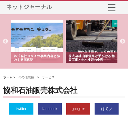
ネットジャーナル
業サ
株式会社ＣＳＡの事業内容と強
株式会社山形道路が手がける舗
ホ
報内
みを徹底解説
装工事と土木技術の全容
る
績
ホーム >
その他業種
>
サービス
協和石油販売株式会社
twitter
facebook
google+
はてブ