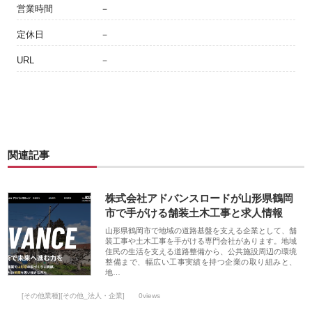
営業時間
－
定休日
－
URL
－
関連記事
株式会社アドバンスロードが山形県鶴岡
市で手がける舗装土木工事と求人情報
山形県鶴岡市で地域の道路基盤を支える企業として、舗
装工事や土木工事を手がける専門会社があります。地域
住民の生活を支える道路整備から、公共施設周辺の環境
整備まで、幅広い工事実績を持つ企業の取り組みと、
地…
[その他業種][その他_法人・企業]
0views