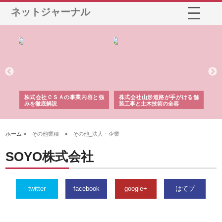
ネットジャーナル
業サ
株式会社ＣＳＡの事業内容と強
株式会社山形道路が手がける舗
ホ
報内
みを徹底解説
装工事と土木技術の全容
る
績
ホーム >
その他業種
>
その他_法人・企業
SOYO株式会社
twitter
facebook
google+
はてブ