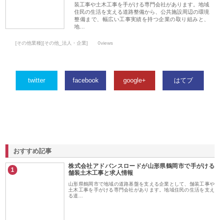
装工事や土木工事を手がける専門会社があります。地域
住民の生活を支える道路整備から、公共施設周辺の環境
整備まで、幅広い工事実績を持つ企業の取り組みと、
地…
[その他業種][その他_法人・企業]
0views
twitter
facebook
google+
はてブ
おすすめ記事
株式会社アドバンスロードが山形県鶴岡市で手がける
1
舗装土木工事と求人情報
山形県鶴岡市で地域の道路基盤を支える企業として、舗装工事や
土木工事を手がける専門会社があります。地域住民の生活を支え
る道…