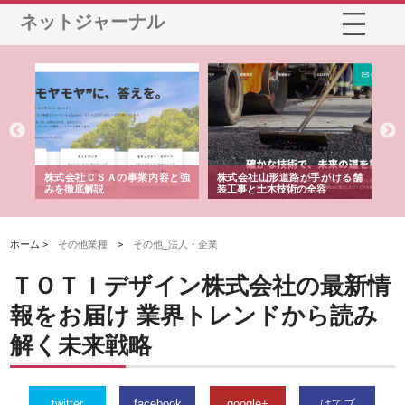
ネットジャーナル
業サ
株式会社ＣＳＡの事業内容と強
株式会社山形道路が手がける舗
ホ
報内
みを徹底解説
装工事と土木技術の全容
る
績
ホーム >
その他業種
>
その他_法人・企業
ＴＯＴＩデザイン株式会社の最新情
報をお届け 業界トレンドから読み
解く未来戦略
twitter
facebook
google+
はてブ