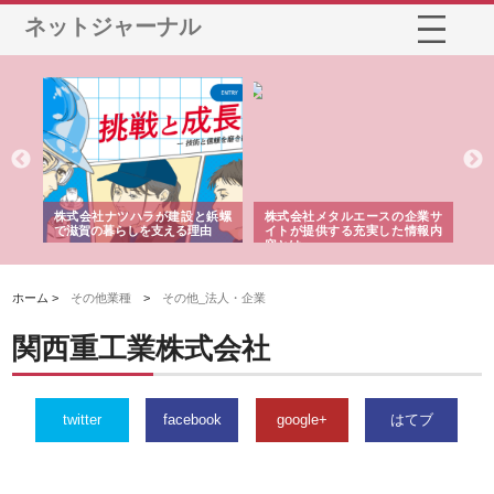
ネットジャーナル
三河
株式会社ナツハラが建設と鋲螺
株式会社メタルエースの企業サ
株
構空
で滋賀の暮らしを支える理由
イトが提供する充実した情報内
み
容とは
ホーム >
その他業種
>
その他_法人・企業
関西重工業株式会社
twitter
facebook
google+
はてブ