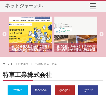
ネットジャーナル
ノー
株式会社耕文社が品川で実現す
株式会社ナカモトがホテルや店
株
の専
る販促物製作から配送までワン
舗の内装改修で選ばれ続ける理
れ
ストップ対応
由
強
ホーム >
その他業種
>
その他_法人・企業
特車工業株式会社
twitter
facebook
google+
はてブ