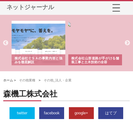
ネットジャーナル
株式会社山形道路が手がける舗
ホクシン設備株式会社が手がけ
株式会社東
装工事と土木技術の全容
る給排水空調消火設備工事の実
のGISイン
績と強み
入メリット
ホーム >
その他業種
>
その他_法人・企業
森機工株式会社
twitter
facebook
google+
はてブ