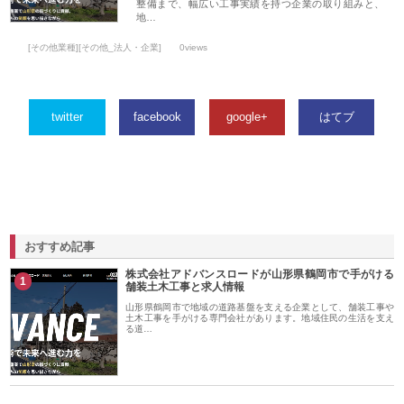
整備まで、幅広い工事実績を持つ企業の取り組みと、
地…
[その他業種][その他_法人・企業]
0views
twitter
facebook
google+
はてブ
おすすめ記事
株式会社アドバンスロードが山形県鶴岡市で手がける
1
舗装土木工事と求人情報
山形県鶴岡市で地域の道路基盤を支える企業として、舗装工事や
土木工事を手がける専門会社があります。地域住民の生活を支え
る道…