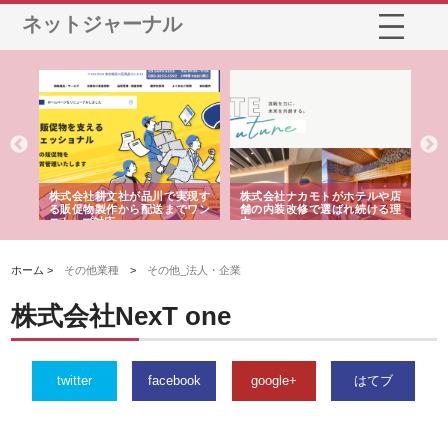
ネットジャーナル
ノー
株式会社耕文社が品川で実現す
株式会社ナカモトがホテルや店
株
の専
る販促物製作から配送までワン
舗の内装改修で選ばれ続ける理
れ
ストップ対応
由
強
ホーム >
その他業種
>
その他_法人・企業
株式会社NexT one
twitter
facebook
google+
はてブ