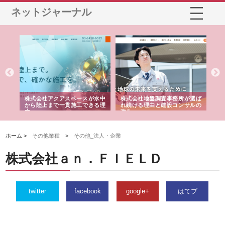
ネットジャーナル
シー
株式会社アクアスペースが水中
株式会社地盤調査事務所が選ば
株
ム導
から陸上まで一貫施工できる理
れ続ける理由と建設コンサルの
ス
由
強み
ホーム >
その他業種
>
その他_法人・企業
株式会社ａｎ．ＦＩＥＬＤ
twitter
facebook
google+
はてブ