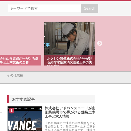
会社山形道路が手がける舗
ホクシン設備株式会社が手がけ
株式会社東京シー・
事と土木技術の全容
る給排水空調消火設備工事の実
のGISインフラ管理
績と強み
入メリット
その他業種
おすすめ記事
株式会社アドバンスロードが山
1
形県鶴岡市で手がける舗装土木
工事と求人情報
山形県鶴岡市で地域の道路基盤を支え
る企業として、舗装工事や土木工事を
手がける専門会社があります。地域住