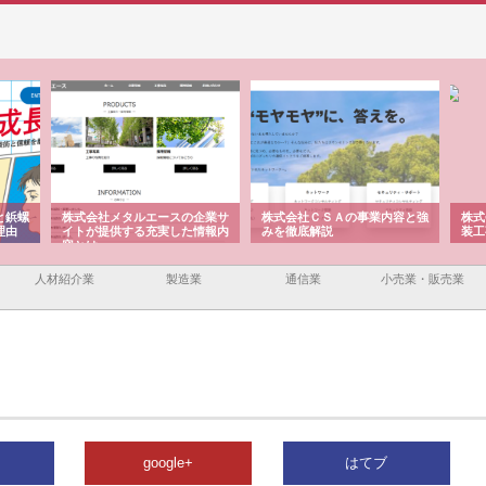
と鋲螺
株式会社メタルエースの企業サ
株式会社ＣＳＡの事業内容と強
株式
理由
イトが提供する充実した情報内
みを徹底解説
装工
容とは
人材紹介業
製造業
通信業
小売業・販売業
google+
はてブ