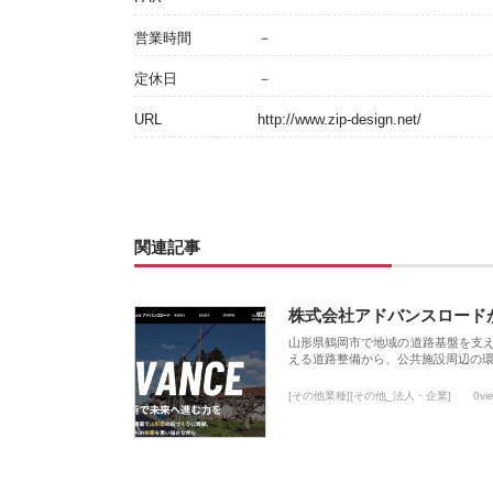
営業時間
－
定休日
－
URL
http://www.zip-design.net/
関連記事
株式会社アドバンスロード
山形県鶴岡市で地域の道路基盤を支
える道路整備から、公共施設周辺の
[その他業種][その他_法人・企業]
0vi