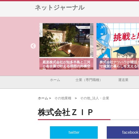
ネットジャーナル
アセットイノベーショ
庭楽株式会社が知多半島と三河
株式会社ナツハラが建設
ルーム投資で始める資
と名古屋で叶える理想の外構空
で滋賀の暮らしを支える
老後準備
間
ホーム
士業（専門職種）
運送業
ホーム >
その他業種
>
その他_法人・企業
株式会社ＺＩＰ
twitter
facebook