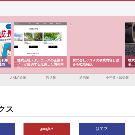
と鋲螺
株式会社メタルエースの企業サ
株式会社ＣＳＡの事業内容と強
株式
理由
イトが提供する充実した情報内
みを徹底解説
装工
容とは
人材紹介業
製造業
通信業
小売業・販売業
クス
google+
はてブ