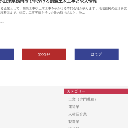
が山形県鶴岡市で手がける舗装土木工事と求人情報
える企業として、舗装工事や土木工事を手がける専門会社があります。地域住民の生活を支
環境整備まで、幅広い工事実績を持つ企業の取り組みと、地…
ews
google+
はてブ
カテゴリー
士業（専門職種）
運送業
人材紹介業
製造業