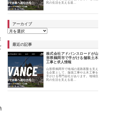
民の生活を支える道…
アーカイブ
ま
最近の記事
て
株式会社アドバンスロードが山
形県鶴岡市で手がける舗装土木
工事と求人情報
山形県鶴岡市で地域の道路基盤を支え
、
る企業として、舗装工事や土木工事を
手がける専門会社があります。地域住
民の生活を支える道…
効