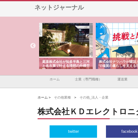
ネットジャーナル
アセットイノベーショ
庭楽株式会社が知多半島と三河
株式会社ナツハラが建設
ルーム投資で始める資
と名古屋で叶える理想の外構空
で滋賀の暮らしを支える
老後準備
間
ホーム
士業（専門職種）
運送業
ホーム >
その他業種
>
その他_法人・企業
株式会社ＫＤエレクトロニ
twitter
facebook