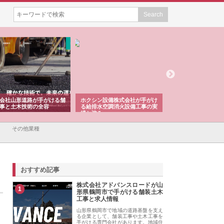
会社山形道路が手がける舗
ホクシン設備株式会社が手がけ
株式会社東京シー・
事と土木技術の全容
る給排水空調消火設備工事の実
のGISインフラ管理
績と強み
入メリット
その他業種
おすすめ記事
株式会社アドバンスロードが山
1
形県鶴岡市で手がける舗装土木
工事と求人情報
山形県鶴岡市で地域の道路基盤を支え
る企業として、舗装工事や土木工事を
手がける専門会社があります。地域住