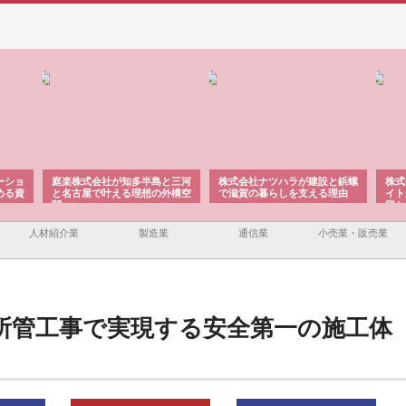
ーショ
庭楽株式会社が知多半島と三河
株式会社ナツハラが建設と鋲螺
株式
める資
と名古屋で叶える理想の外構空
で滋賀の暮らしを支える理由
イト
間
容と
人材紹介業
製造業
通信業
小売業・販売業
所管工事で実現する安全第一の施工体