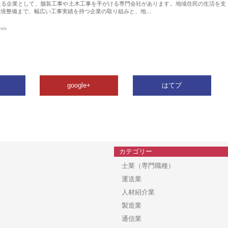
える企業として、舗装工事や土木工事を手がける専門会社があります。地域住民の生活を支
環境整備まで、幅広い工事実績を持つ企業の取り組みと、地…
ews
google+
はてブ
カテゴリー
士業（専門職種）
運送業
人材紹介業
製造業
通信業