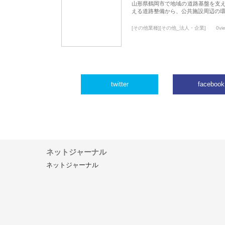
山形県鶴岡市で地域の道路基盤を支
える道路整備から、公共施設周辺の
[その他業種][その他_法人・企業]
0vi
twitter
facebook
ネットジャーナル
ネットジャーナル