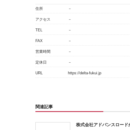
住所
－
アクセス
－
TEL
－
FAX
－
営業時間
－
定休日
－
URL
https://delta-fukui.jp
関連記事
株式会社アドバンスロード