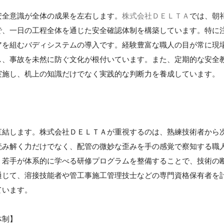
安全意識が全体の成果を左右します。
株式会社ＤＥＬＴＡ
では、朝
で、一日の工程全体を通じた安全確認体制を構築しています。特に
アを組むバディシステムの導入です。経験豊富な職人の目が常に現
し、事故を未然に防ぐ文化が根付いています。また、定期的な安全
実施し、机上の知識だけでなく実践的な判断力を養成しています。
直結します。株式会社ＤＥＬＴＡが重視するのは、熟練技術者から
読み解く力だけでなく、配管の微妙な歪みを手の感覚で察知する職
、若手が体系的に学べる研修プログラムを整備することで、技術の
通じて、溶接技能者や管工事施工管理技士などの専門資格保有者を
ています。
体制】