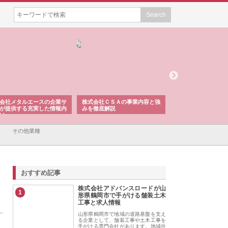
会社メタルエースの企業サ
株式会社ＣＳＡの事業内容と強
株式会社山形道路が
が提供する充実した情報内
みを徹底解説
装工事と土木技術の
は
その他業種
おすすめ記事
株式会社アドバンスロードが山
1
形県鶴岡市で手がける舗装土木
工事と求人情報
山形県鶴岡市で地域の道路基盤を支え
る企業として、舗装工事や土木工事を
手がける専門会社があります。地域住