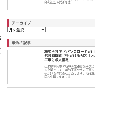
民の生活を支える道…
アーカイブ
温
最近の記事
術
株式会社アドバンスロードが山
イ
形県鶴岡市で手がける舗装土木
工事と求人情報
山形県鶴岡市で地域の道路基盤を支え
る企業として、舗装工事や土木工事を
手がける専門会社があります。地域住
民の生活を支える道…