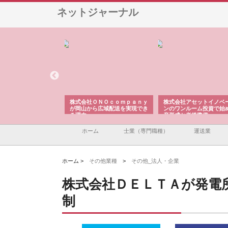
ネットジャーナル
翔栄が草津市で担う建
株式会社ＯＮＯｃｏｍｐａｎｙ
株式会社アセットイノベ
事の現場力と信頼性
が岡山から広域配送を実現でき
ンのワンルーム投資で始
る理由
産形成と老後準備
ホーム
士業（専門職種）
運送業
ホーム >
その他業種
>
その他_法人・企業
株式会社ＤＥＬＴＡが発電
制