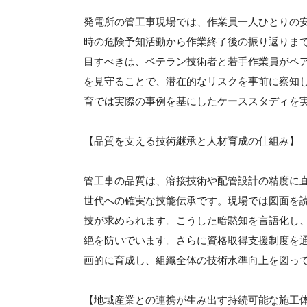
発電所の管工事現場では、作業員一人ひとりの
時の危険予知活動から作業終了後の振り返りま
目すべきは、ベテラン技術者と若手作業員がペ
を見守ることで、潜在的なリスクを事前に察知
育では実際の事例を基にしたケーススタディを
【品質を支える技術継承と人材育成の仕組み】
管工事の品質は、溶接技術や配管設計の精度に
世代への確実な技能伝承です。現場では図面を
技が求められます。こうした暗黙知を言語化し
絶を防いでいます。さらに資格取得支援制度を
画的に育成し、組織全体の技術水準向上を図っ
【地域産業との連携が生み出す持続可能な施工